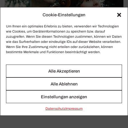
Cookie-Einstellungen
Um Ihnen ein optimales Erlebnis zu bieten, verwenden wir Technologien
wie Cookies, um Geräteinformationen zu speichern bzw. darauf
zuzugreifen. Wenn Sie diesen Technologien zustimmen, können wir Daten
wie das Surfverhalten oder eindeutige IDs auf dieser Website verarbeiten.
Wenn Sie Ihre Zustimmung nicht erteilen oder zurückziehen, können
bestimmte Merkmale und Funktionen beeinträchtigt werden.
Alle Akzeptieren
ADRIEN LA MARCA & DANAE DÖRKEN
Alle Ablehnen
Unwi­der­steh­liche Leich­tig­keit
Adrien La Marca & Danae Dörken überschreiten auf ihrem
Einstellungen anzeigen
Album „Chanson Bohème“ spielerisch die Grenzen
Daten­schutz
Impressum
zwischen den Genres und Kulturen.