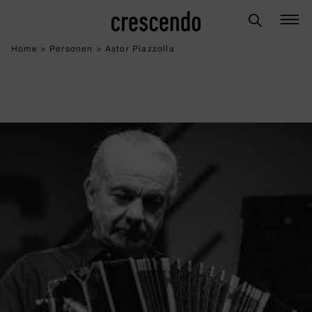
Home
>
Personen
>
Astor Piazzolla