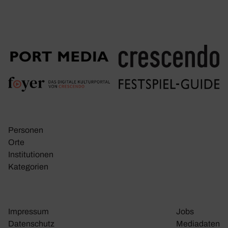
Personen
Orte
Insti­tu­tionen
Kate­go­rien
Impressum
Jobs
Daten­schutz
Media­daten