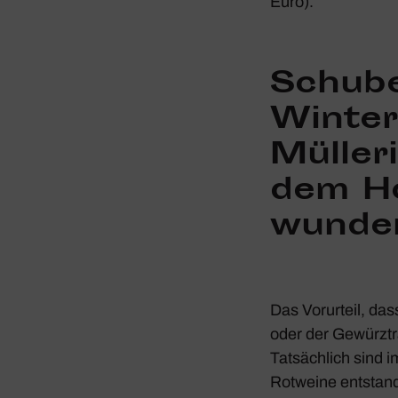
Euro).
Schu­be
Winter­
Müller
dem Ho
wunder
Das Vorur­teil, das
oder der Gewürz­tra
Tatsäch­lich sind 
Rotweine entstande