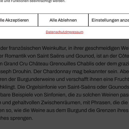
e und Funktionen beeinträchtigt werden.
fo­nien, die zu Burgun
 passen.
lle Akzeptieren
Alle Ablehnen
Einstellungen anz
Daten­schutz
Impressum
er fran­zö­si­schen Wein­kultur, in ihrer geschmei­digen Wei
der Romantik von Saint Saëns und Gounod, ist an der Côt
en Grand Cru Château Grenouilles Chablis oder dem gra
ph Drouhin. Der Char­donnay mag bekannter sein. Aber 
en der Burgun­der­weine und verschafft ihnen eine Fruch­tig
­klingt. Die Orgel­sin­fonie von Saint-Saëns oder Gounod
bare Beispiele von Sinfo­nien, die zu solchen Weinen pa
en und gehalt­vollen Zwischen­räumen, mit Phrasen, die die
ben so, wie die Weine aus dem Burgund die Grenzen ihres 
­ches sprengen.