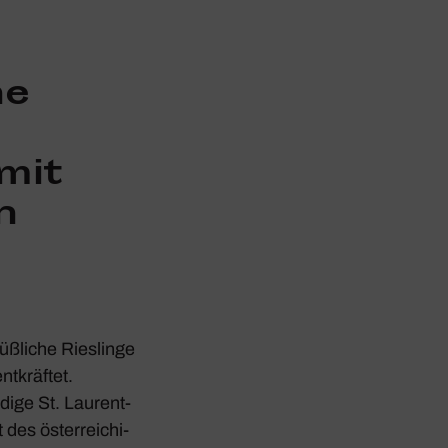
ne
mit
n
üßliche Ries­linge
ntkräftet.
­dige St. Laurent-
des öster­rei­chi­