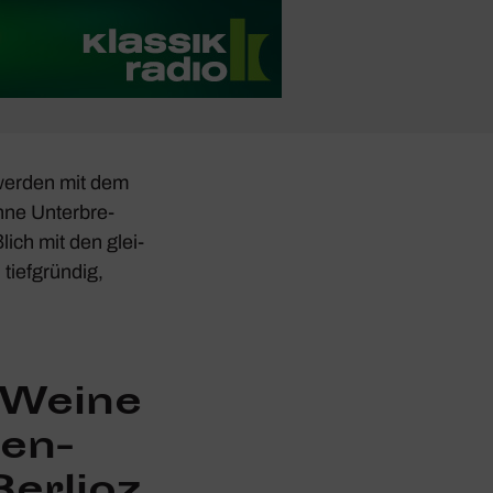
 werden mit dem
hne Unter­bre­
lich mit den glei­
tief­gründig,
-Weine
ten­
erlioz
.