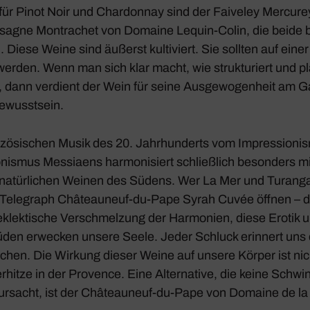
für Pinot Noir und Char­donnay sind der Faiv­eley Mercur
agne Montra­chet von Domaine Lequin-Colin, die beide b
 Diese Weine sind äußerst kulti­viert. Sie sollten auf einer
den. Wenn man sich klar macht, wie struk­tu­riert und pl
st, dann verdient der Wein für seine Ausge­wo­gen­heit am
ewusst­sein.
n­zö­si­schen Musik des 20. Jahr­hun­derts vom Impres­sio­
­nismus Messiaens harmo­ni­siert schließ­lich beson­ders 
d natür­li­chen Weinen des Südens. Wer
La Mer
und
Turanga
 Tele­graph Château­neuf-du-Pape Syrah Cuvée öffnen – di
klek­ti­sche Verschmel­zung der Harmo­nien, diese Erotik un
en erwe­cken unsere Seele. Jeder Schluck erin­nert uns
chen. Die Wirkung dieser Weine auf unsere Körper ist nic
­hitze in der Provence. Eine Alter­na­tive, die keine Schwi
ur­sacht, ist der Château­neuf-du-Pape von Domaine de la