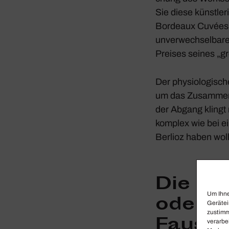
Sie diese künst­l
Bordeaux Cuvées. E
unver­wech­sel­bar
Preises seines „g
Der physio­lo­gi­s
um das Zusam­men­
der Abgang klingt 
komplex wie bei e
Berlioz haben woll
Die Org
Um Ihne
oder 
Gerätei
zustimm
Faust
s
verarbe