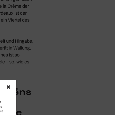
de la Crème der
rdeaux ist der
ein Viertel des
Zeit und Hingabe,
rät in Wallung,
nes ist so
le – so, wie es
-Saëns
us
n
te
iele
mte