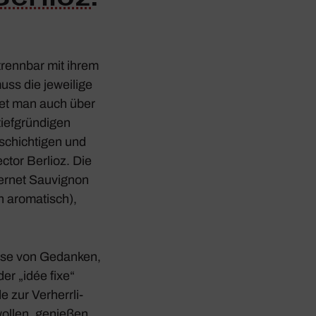
ntrennbar mit ihrem
ss die jewei­lige
det man auch über
ef­grün­digen
­schich­tigen und
ector Berlioz. Die
ernet Sauvi­gnon
h aroma­tisch),
hese von Gedanken,
er „idée fixe“
e zur Verherr­li­
wollen, genießen