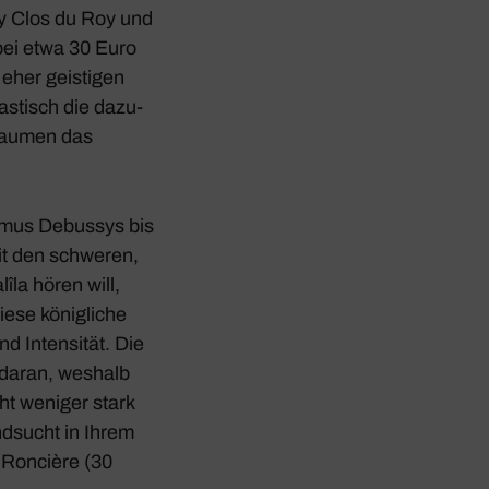
ey Clos du Roy und
ei etwa 30 Euro
 eher geis­tigen
as­tisch die dazu­
 Gaumen das
nismus Debussys bis
mit den schweren,
lîla
hören will,
ese könig­liche
d Inten­sität. Die
 daran, weshalb
ht weniger stark
nd­sucht in Ihrem
 Roncière (30