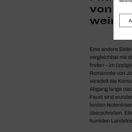
Merkmal
von Sin
weinen
A
Eine andere Seite d
vergleichbar mit 
finden – im üppig
Romannée von Jose
veredelt die Kontur
Abgang lange­ nach
Faust
sind wunder­
lenden Noten­li­ni
über­schreiten. E
humiden Land­stri