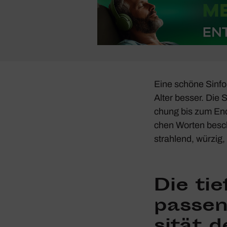
Eine schöne Sinfo
Alter besser. Die
chung bis zum Ende
chen Worten beschri
strah­lend, würzig,
Die tie
passen
sität 