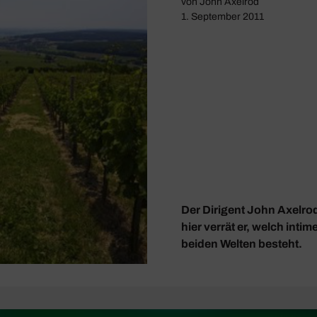
von
John Axelrod
1. September 2011
Der Dirigent John Axelrod
hier verrät er, welch int
beiden Welten besteht.