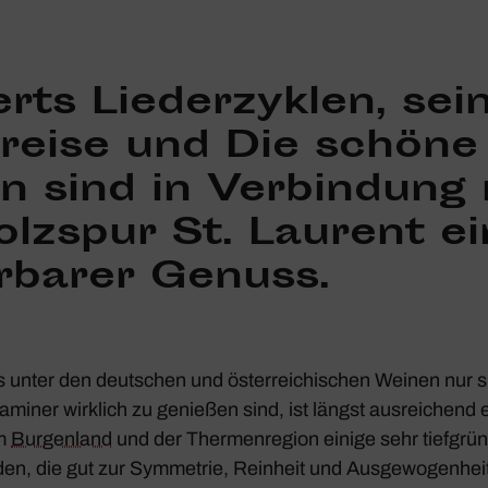
rts Lieder­zy­klen, sei
reise
und
Die schöne
in
sind in Verbin­dung 
lz­spur St. Laurent ei
­barer Genuss.
s unter den deut­schen und öster­rei­chi­schen Weinen nur s
­miner wirk­lich zu genießen sind, ist längst ausrei­chend e
im
Burgen­land
und der Ther­men­re­gion einige sehr tief­grün
n, die gut zur Symme­trie, Rein­heit und Ausge­wo­gen­heit 