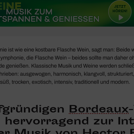
nie ist wie eine kost­bare Flasche Wein, sagt man: Beide
 Symphonie, die Flasche Wein – beides sollte man daher o
 genießen.­ Klas­si­sche Musik und Weine werden schließ­
eben: ausge­wogen, harmo­nisch, klang­voll, struk­tu­riert, 
 süß, trocken, exotisch, intensiv, tradi­tio­nell und modern.
f­grün­digen
Bordeaux
 hervor­ra­gend zur In
der Musik von
Hector B