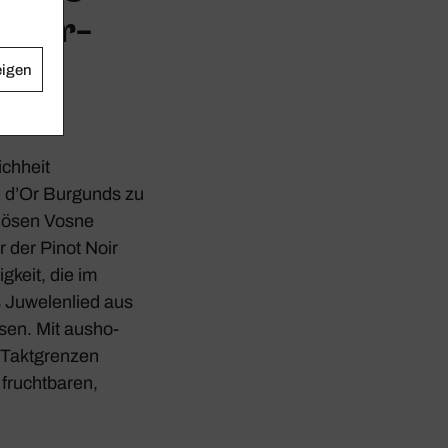
­der­
eigen
ch­heit
e d’Or Burgunds zu
ziösen Vosne
der Pinot Noir
­keit, die im
s
Juwe­len­lied
aus
ssen. Mit ausho­
 Takt­grenzen
frucht­baren,