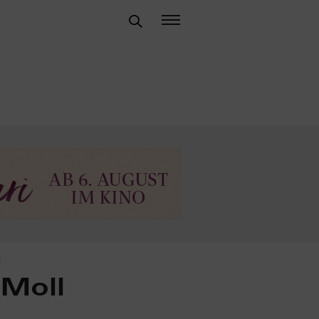
E
Moll