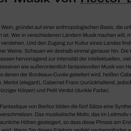
 Wein, gründet auf einer anthro­po­lo­gi­schen Basis, die u
ist. Wer in verschie­denen Ländern Musik machen will, mu
 verstehen. Und den Zugang zur Kultur eines Landes fin
er Weine. Schauen wir deshalb einmal genauer hin. Die ti
en hervor­ra­gend zur Inten­sität der intel­lek­tu­ellen, viel
es­siven wie außer­or­dent­lich fanta­sie­vollen Musik von H
us denen der Bordeaux-Cuvée gekel­tert wird, heißen Cab
), Merlot (elegant), Cabernet Franc (zurück­hal­tend, jedoc
ürziger Körper) und Petit Verdot (dunkle Farbe).
antas­tique
von Berlioz bilden die fünf Sätze eine Synt
verschmelzen. Das musi­ka­li­sche Motiv, das im Leit­motiv d
rstaun­liche Höhen gestei­gert, so dass diese Phrase am End
wird. Wenn Sie dieses Erlebnis perfekt nach­emp­finden 