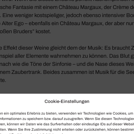
e­ri­sche Fantasie mit einem Château Margaux, der Crème 
ine weniger kost­spie­liger, jedoch ebenso inten­siver Bo
e Alter Ego – eben­falls ein Château Margaux, der aber nur 
roßen Bruders” kostet.
che Effekt dieser Weine gleicht dem der Musik:­ Es braucht 
spiel aller Elemente wahr­nehmen zu können. Das Blut ge
nach wie die Töne der Sinfonie – und die Nase dieses Wei
inem Zauber­trank. Beides zusammen ist Musik für die See
te.
Cookie-Einstellungen
el­sin­fonie von Saint
n ein optimales Erlebnis zu bieten, verwenden wir Technologien wie Cookies, um
Gounods
Juwe­len­lied
a
nformationen zu speichern bzw. darauf zuzugreifen. Wenn Sie diesen Technologie
en, können wir Daten wie das Surfverhalten oder eindeutige IDs auf dieser Websi
ind wunder­bare Beisp
iten. Wenn Sie Ihre Zustimmung nicht erteilen oder zurückziehen, können bestim