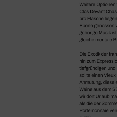
Weitere Optionen 
Clos Devant Chass
pro Flasche liegen.
Ebene genossen wer
ge­hö­rige Musik i
gleiche mentale B
Die Exotik der fra
hin zum Expres­sio
tief­grün­digen un
sollte einen Vieux
Anmu­tung, diese e
Weine aus dem Süd
wir dort Urlaub ma
als die der Sommer
Porte­mon­naie ver