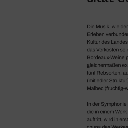
Die Musik, wie der
Erleben verbunden 
Kultur des Landes
das Verkosten sein
Bordeaux-Weine pass
glei­cher­maßen exz
fünf Rebsorten, a
(mit edler Struktur
Malbec (fruchtig-w
In der
Symphonie F
die in einem Werk 
auftritt, wird in e
chung des Werkes 