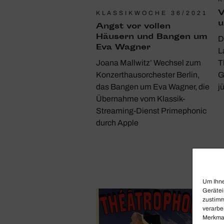
V
KLASSIKWOCHE 36/2021
u
Angst vor vollen
Häusern und Bangen um
D
Eva Wagner
L
T
Joana Mallwitz’ Wechsel zum
G
Konzerthausorchester Berlin,
j
das Bangen um Eva Wagner, die
Übernahme vom Klassik-
Streaming-Dienst Primephonic
durch Apple
Um Ihne
Gerätei
zustimm
verarbe
Merkmal