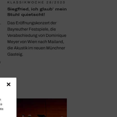
KLASSIKWOCHE 28/2020
Sieg­fried, ich glaub’ mein
Stuhl quietscht!
a
Das Eröffnungskonzert der
Bayreuther Festspiele, die
Verabschiedung von Dominique
Meyer von Wien nach Mailand,
die Akustik im neuen Münchner
Gasteig.
h
n
te
mte