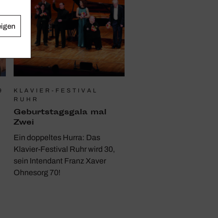
eigen
9
KLAVIER-FESTIVAL
RUHR
Geburts­tags­gala mal
Zwei
Ein doppeltes Hurra: Das
Klavier-Festival Ruhr wird 30,
sein Intendant Franz Xaver
Ohnesorg 70!