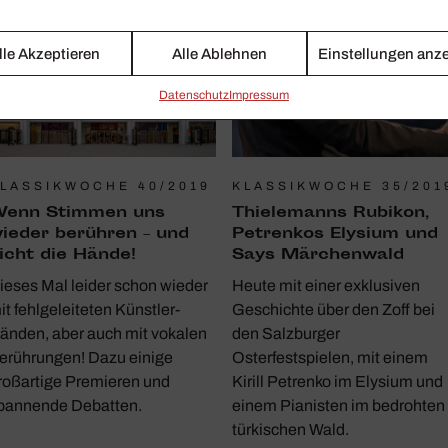
lle Akzeptieren
Alle Ablehnen
Einstellungen anz
Daten­schutz
Impressum
LASSIKWOCHE 40/2019
KLASSIKWOCHE 35/201
enn Stimmen uns
Thie­le­manns Rubikon,
ieder berühren – und
Petrenkos Elysium und
icht die Hände!
Says Märchen­wald
ieses Mal leider schon wieder
Heute mit einer exklusiven
it fehl­ge­lei­teten Künstler-
Geschichte über den Zoff bei
änden, aber auch mit vokalen
den Salzburger
erüh­rungen! Dazu einige
Osterfestspielen, mit einem
roß­ar­tige Premieren und
Kirill Petrenko im Elysium und
pan­nende Debatten.
einem Pianisten im bedrohten
türkischen Wald.