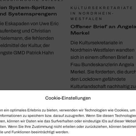
on System-Spritzen
KULTURSEKRETARIATE
nd System­spren­gern
IN NORDRHEIN-
WESTFALEN
ie Eskapaden von Uwe Eric
Offener Brief an Angel
aufenberg und Christian
Merkel
hielemann, die fehlenden
Die Kultursekretariate in
eldmittel der Kultur, der
Nordrhein-Westfalen wandten
üngste GMD Patrick Hahn
sich in einem offenen Brief an
Frau Bundeskanzlerin Angela
Merkel. Sie forderten, die durc
den Lockdown gefährdete
Kulturlandschaft nachhaltig zu
schützen.
Cookie-Einstellungen
n ein optimales Erlebnis zu bieten, verwenden wir Technologien wie Cookies, um
nformationen zu speichern bzw. darauf zuzugreifen. Wenn Sie diesen Technologie
en, können wir Daten wie das Surfverhalten oder eindeutige IDs auf dieser Websi
iten. Wenn Sie Ihre Zustimmung nicht erteilen oder zurückziehen, können bestim
e und Funktionen beeinträchtigt werden.