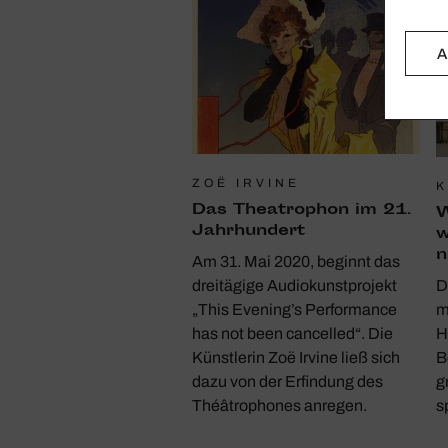
A
ZOË IRVINE
K
Das Theatro­phon im 21.
W
Jahr­hun­dert
w
n
Am 31. Mai 2020, beginnt das
dreitägige Audiokunstprojekt
D
„This Evening’s Performance
m
has not been cancelled“. Die
H
Künstlerin Zoë Irvine ließ sich
B
dazu von der Erfindung des
g
Théâtrophones anregen.
s