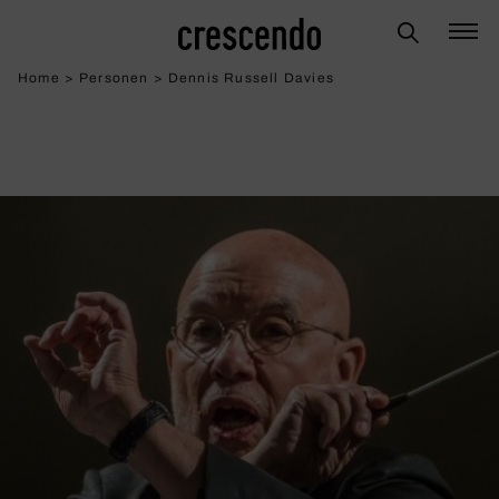
Home
>
Personen
>
Dennis Russell Davies