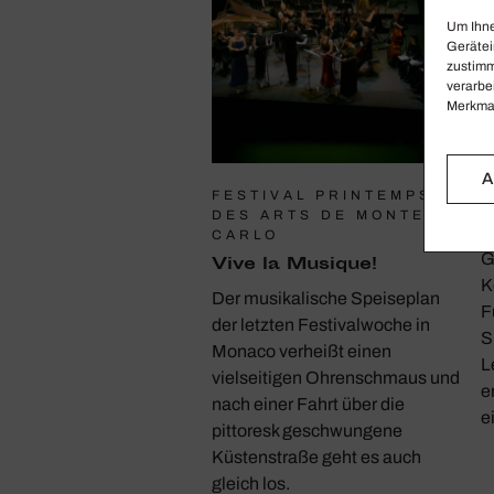
Um Ihne
Gerätei
zustimm
verarbe
Merkmal
A
FESTIVAL PRINTEMPS
B
DES ARTS DE MONTE-
M
CARLO
G
Vive la Musique!
K
Der musikalische Speiseplan
F
der letzten Festivalwoche in
S
Monaco verheißt einen
L
vielseitigen Ohrenschmaus und
e
nach einer Fahrt über die
e
pittoresk geschwungene
Küstenstraße geht es auch
gleich los.