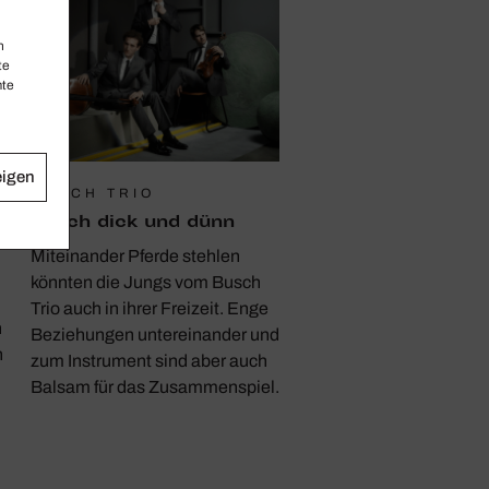
n
te
mte
eigen
BUSCH TRIO
Durch dick und dünn
Miteinander Pferde stehlen
könnten die Jungs vom Busch
Trio auch in ihrer Freizeit. Enge
n
Beziehungen untereinander und
h
zum Instrument sind aber auch
Balsam für das Zusammenspiel.