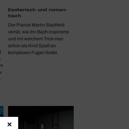
Esote­risch und roman­
tisch
Der Pianist Martin Stadtfeld
verrät, wie ihn Bach inspirierte
und mit welchem Trick man
schon als Kind Spaß an
t
komplexen Fugen findet.
n
Im
r
r