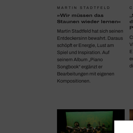
MARTIN STADTFELD
C
»Wir müssen das
„
Staunen wieder lernen«
d
P
Martin Stadtfeld hat sich seinen
C
Entdeckersinn bewahrt. Daraus
V
schöpft er Energie, Lust am
E
Spiel und Inspiration. Auf
e
seinem Album „Piano
d
Songbook“ ergänzt er
Bearbeitungen mit eigenen
Kompositionen.