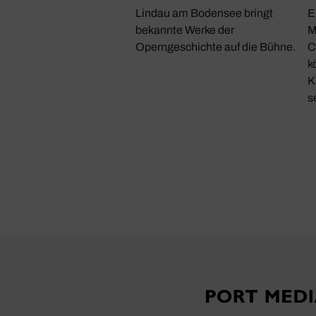
Lindau am Bodensee bringt
E
bekannte Werke der
M
Operngeschichte auf die Bühne.
C
k
K
s