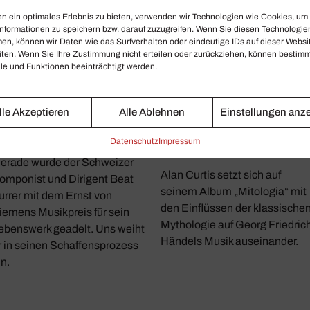
n ein optimales Erlebnis zu bieten, verwenden wir Technologien wie Cookies, um
nformationen zu speichern bzw. darauf zuzugreifen. Wenn Sie diesen Technologie
en, können wir Daten wie das Surfverhalten oder eindeutige IDs auf dieser Websi
iten. Wenn Sie Ihre Zustimmung nicht erteilen oder zurückziehen, können bestim
e und Funktionen beeinträchtigt werden.
lle Akzeptieren
Alle Ablehnen
Einstellungen anz
EAT FURRER
GEORG FRIEDRICH
HÄNDEL
usik Denken!
Daten­schutz
Impressum
In Händels Sinne
erade wurde der Schweizer
Alan Curtis setzt sich auf
omponist und Dirigent Beat
seinem Album „Mitologia“ mit
urrer mit dem Ernst von
den Einflüssen der klassische
iemens Musikpreis für sein
Mythologie auf Georg Friedric
ebenswerk geadelt. Uns weiht
Händels Musik auseinander.
r in seinen Schaffensprozess
in.