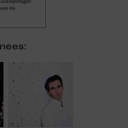
Musikreportagen
 was die
nees: