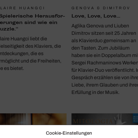
LAIRE HUANGCI
GENOVA & DIMITROV
Spie­le­ri­sche Heraus­for­
Love, Love, Love…
e­rungen sind wie ein
Aglika Genova und Liuben
uzzle.“
Dimitrov sitzen seit 25 Jahren
laire Huangci liebt die
als Klavierduo gemeinsam an
ielseitigkeit des Klaviers, die
den Tasten. Zum Jubiläum
ntdeckungen, die es
haben sie ein Doppelalbum mi
rmöglicht und die Freiheiten,
Sergei Rachmaninows Werke
ie es bietet.
für Klavier-Duo veröffentlicht. 
Gespräch erzählen sie von ihre
Liebe, ihrem Glauben und ihre
Erfüllung in der Musik.
Cookie-Einstellungen