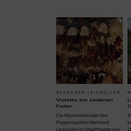
BERNHARD LEISMÜLLER
M
Violetta am seidenen
L
Faden
O
Die Marionettenoper des
S
Puppenspielers Bernhard
b
Leismüller im Stadttheater von
D