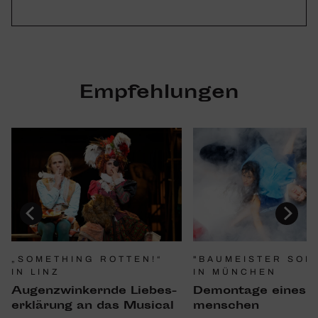
Empfehlungen
"BAUMEISTER SOL
„SOMETHING ROTTEN!“
IN MÜNCHEN
IN LINZ
Demon­tage eines 
Augen­zwin­kernde Liebes­
men­schen
er­klä­rung an das Musical