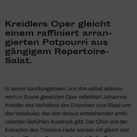
Kreid­lers Oper gleicht
einem raffi­niert arran­
gierten Potpourri aus
gängigem Reper­toire-
Salat.
In seiner hand­lungs­losen, von ihm selbst akti­ons­
reich in Szene gesetzten Oper reflek­tiert Johannes
Kreidler das Verhältnis des Einzelnen zum Staat und
das Voka­bular, das den daraus entste­henden ambi­
va­lenten Gefühlen Ausdruck gibt. Der Chor und der
Extra­chor des Thea­ters Halle werden mit gleich drei