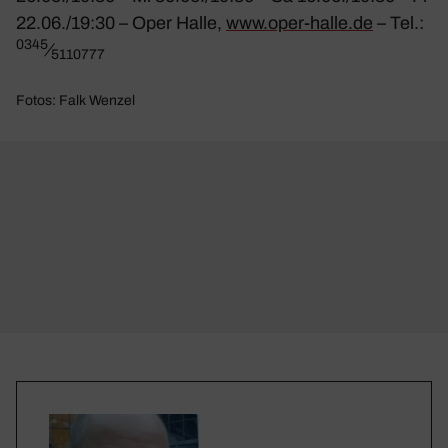
22.06./19:30 – Oper Halle,
www​.oper​-halle​.de
– Tel.:
0345
⁄
5110777
Fotos: Falk Wenzel