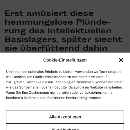
Erst amüsiert diese
hemmungs­lose Plün­de­
rung des intel­lek­tu­ellen
Basis­la­gers, später siecht
sie über­füt­ternd dahin
Cookie-Einstellungen
Um Ihnen ein optimales Erlebnis zu bieten, verwenden wir Technologien
Kreid­lers Oper gleicht, auch darin Nestroy ähnlich,
wie Cookies, um Geräteinformationen zu speichern bzw. darauf
einem raffi­niert arran­gierten Potpourri aus gängigem
zuzugreifen. Wenn Sie diesen Technologien zustimmen, können wir Daten
wie das Surfverhalten oder eindeutige IDs auf dieser Website verarbeiten.
Reper­toire-Salat. Zum Peter­si­li­en­sträuß­chen wird
Wenn Sie Ihre Zustimmung nicht erteilen oder zurückziehen, können
„Tosca“ als Tonkon­serve von
Romelia Lich­ten­stein
,
bestimmte Merkmale und Funktionen beeinträchtigt werden.
nur Händel fehlt. Helden­tenor
Chris­tian Voigt
tritt
zwar live auf, muss aber für seine kurzen „Tristan“-
Alle Akzeptieren
Beigaben gar nicht richtig singen können. Am Ende
mündet Kreid­lers Oper in eine Huldi­gungs­li­tanei an