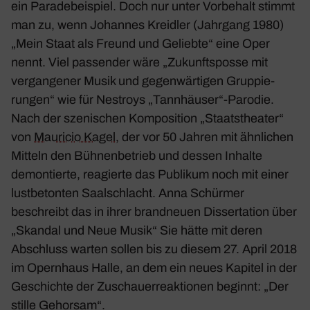
ein Para­de­bei­spiel. Doch nur unter Vorbe­halt stimmt
man zu, wenn Johannes Kreidler (Jahr­gang 1980)
„Mein Staat als Freund und Geliebte“ eine Oper
nennt. Viel passender wäre „Zukunfts­posse mit
vergan­gener Musik und gegen­wär­tigen Grup­pie­
rungen“ wie für Nestroys „Tannhäuser“-Parodie.
Nach der szeni­schen Kompo­si­tion „Staats­theater“
von
Mauricio Kagel
, der vor 50 Jahren mit ähnli­chen
Mitteln den Bühnen­be­trieb und dessen Inhalte
demon­tierte, reagierte das Publikum noch mit einer
lust­be­tonten Saal­schlacht. Anna Schürmer
beschreibt das in ihrer brand­neuen Disser­ta­tion über
„Skandal und Neue Musik“ Sie hätte mit deren
Abschluss warten sollen bis zu diesem 27. April 2018
im Opern­haus Halle, an dem ein neues Kapitel in der
Geschichte der Zuschau­er­re­ak­tionen beginnt: „Der
stille Gehorsam“.