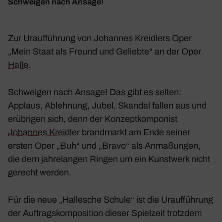
Schweigen nach Ansage!
Zur Urauf­füh­rung von Johannes Kreid­lers Oper
„Mein Staat als Freund und Geliebte“ an der Oper
Halle
.
Schweigen nach Ansage! Das gibt es selten:
Applaus, Ableh­nung, Jubel, Skandal fallen aus und
erüb­rigen sich, denn der Konzept­kom­po­nist
Johannes Kreidler
brand­markt am Ende seiner
ersten Oper „Buh“ und „Bravo“ als Anma­ßungen,
die dem jahre­langen Ringen um ein Kunst­werk nicht
gerecht werden.
Für die neue „Halle­sche Schule“ ist die Urauf­füh­rung
der Auftrags­kom­po­si­tion dieser Spiel­zeit trotzdem