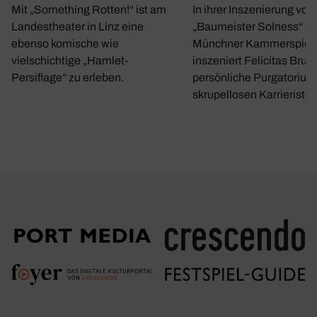
In ihrer Inszenierung von
Mit „Something Rotten!“ ist am
„Baumeister Solness“ a
Landestheater in Linz eine
Münchner Kammerspiel
ebenso komische wie
inszeniert Felicitas Bruc
vielschichtige „Hamlet-
persönliche Purgatorium
Persiflage“ zu erleben.
skrupellosen Karrieristen