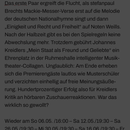
Das erste
Paar ergreift die Flucht, als stef­an­paul
Brechts Mackie-Messer-Verse erst auf die Melodie
der deut­schen Natio­nal­hymne singt und dann
„Einig­keit und Recht und Frei­heit“ auf Noten Weills.
Nach der Halb­zeit gibt es bei den Spiel­re­geln keine
Abwechs­lung mehr. Trotzdem gebührt Johannes
Kreid­lers „Mein Staat als Freund und Geliebte“ ein
Ehren­platz in der Ruhmes­halle intel­li­genter Musik­
theater-Collagen. Unglaub­lich: Am Ende erheben
sich die Premie­ren­gäste lautlos wie Muster­schüler
und verzichten einhellig auf freie Meinungs­äu­ße­
rung. Hundert­pro­zen­tiger Erfolg also für Kreid­lers
Kritik an hörbaren Zuschau­er­re­ak­tionen. War das
wirk­lich so gewollt?
Wieder am So 06.05. /16:00 – Sa 12.05./19:30 – Sa
26.05./19:30 – Mi 30.05./19:30 – Sa 16.06./19:30 – Fr