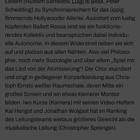
Leitern (Rustam Samedov,
Luigi di Bella
, Peter
Sched­ding) zu Synchron­spre­chern für das üppig
flim­mernde Holly­wooder Allerlei. Assis­tiert vom lustig
hüpfenden Ballett Rossa sind sie ein funk­tio­nie­
rendes Kollektiv und bean­spru­chen dabei indi­vi­du­
elle Auto­nomie. In diesem Wider­streit reiben sie sich
auf und platzen aus allen Nähten. Also viel Philo­so­
phie, noch mehr Sozio­logie und über allem „Spiel mir
das Lied von der Atomi­sie­rung“! Der Chor skan­diert
und singt in gedie­gener Konzert­klei­dung aus Chris­
toph Ernsts weißer Raum­schale, deren Mitte ein
großes Screen und ein etwas klei­nerer Monitor
bilden. Iwo Kurze (Kamera) mit seinen Video-Helfern
Kai Hengst und Jona­than Wolgast hat im Ranking
des Leitungs­teams weitaus größeres Gewicht als die
musi­ka­li­sche Leitung (Chris­to­pher Sprenger).