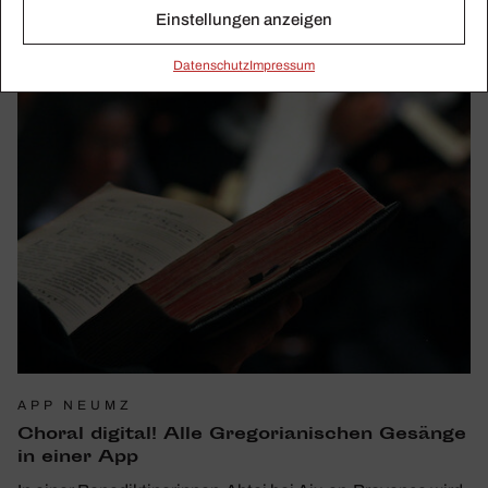
Einstellungen anzeigen
Daten­schutz
Impressum
APP NEUMZ
Choral digital! Alle Grego­ria­ni­schen Gesänge
in einer App