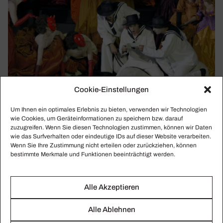
Cookie-Einstellungen
WWW.FOYER.DE
Um Ihnen ein optimales Erlebnis zu bieten, verwenden wir Technologien
Foyer – das digi­tale Kultur­portal von
wie Cookies, um Geräteinformationen zu speichern bzw. darauf
zuzugreifen. Wenn Sie diesen Technologien zustimmen, können wir Daten
CRESCENDO
wie das Surfverhalten oder eindeutige IDs auf dieser Website verarbeiten.
Mit FOYER schuf CRESCENDO ein neues Kulturportal.
Wenn Sie Ihre Zustimmung nicht erteilen oder zurückziehen, können
bestimmte Merkmale und Funktionen beeinträchtigt werden.
Ab sofort gibt es darauf die besten Live-Streams, Videos
und TV-Ereignisse aus Oper, Konzert und Ballett,
ausgewählt von der CRESCENDO-Redaktion!
Alle Akzeptieren
Alle Ablehnen