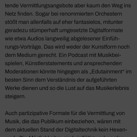
tende Vermitt­lungs­an­ge­bote aber kaum den Weg ins
Netz finden. Sogar bei renom­mierten Orches­tern
stößt man allen­falls auf eher fanta­sielos, mitunter
gera­dezu stüm­per­haft umge­setzte Digi­tal­for­mate
wie etwa Audios lang­weilig abge­le­sener Einfüh­
rungs-Vorträge. Das wird weder der Kunst­form noch
dem Medium gerecht. Ein Podcast mit Musik­bei­
spielen, Künst­ler­state­ments und anspre­chenden
Mode­ra­tionen könnte hingegen als „Edutain­ment“ im
besten Sinn dem Verständnis der aufge­führten
Werke dienen und so die Lust auf das Musik­erlebnis
stei­gern.
Auch parti­zi­pa­tive Formate für die Vermitt­lung von
Musik, die das Publikum einbe­ziehen, wären mit
dem aktu­ellen Stand der Digi­tal­technik kein Hexen­