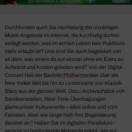
Durch­forsten auch Sie näch­te­lang die unzäh­ligen
Musik-Ange­bote im Internet, die kurz­fristig dorthin
verlegt werden, weil im echten Leben kein Publikum
mehr erlaubt ist? Und sind Sie auch begeis­tert von
all dem, was einem da auf einmal ohne ein Extra an
Aufwand und Kosten geboten wird? Von der Digital
Concert Hall der
Berliner Phil­har­mo­niker
über die
New Yorker Met bis hin zu Live­streams von Klassik-
Stars aus der ganzen Welt. Dazu Archiv­schätze von
Sende­an­stalten, Real-Time-Über­tra­gungen
glamou­röser Kultur­events – alles online und vom
Feinsten. Aber wie lange hielt Ihre Begeis­te­rung
darüber an? Haben Sie im digi­talen Paral­lel­uni­
versum so beglü­ckende Momente erlebt, wie vor