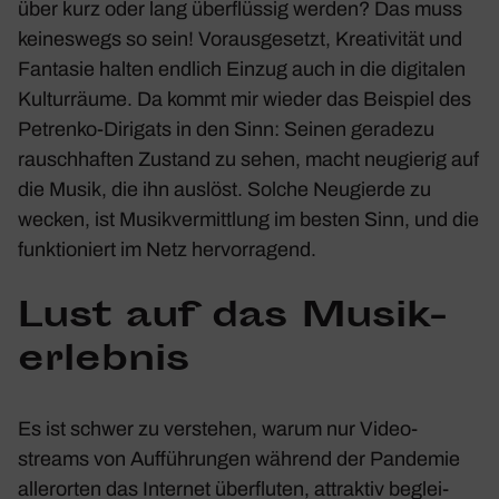
über kurz oder lang über­flüssig werden? Das muss
keines­wegs so sein! Voraus­ge­setzt, Krea­ti­vität und
Fantasie halten endlich Einzug auch in die digi­talen
Kultur­räume. Da kommt mir wieder das Beispiel des
Petrenko-Diri­gats in den Sinn: Seinen gera­dezu
rausch­haften Zustand zu sehen, macht neugierig auf
die Musik, die ihn auslöst. Solche Neugierde zu
wecken, ist Musik­ver­mitt­lung im besten Sinn, und die
funk­tio­niert im Netz hervor­ra­gend.
Lust auf das Musik­
erlebnis
Es ist schwer zu verstehen, warum nur Video­
streams von Auffüh­rungen während der Pandemie
aller­orten das Internet über­fluten, attraktiv beglei­