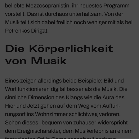
beliebte Mezzo­so­pra­nistin, ihr neuestes Programm
vorstellt. Das ist durchaus unter­haltsam. Von der
Musik teilt sich dabei frei­lich noch weniger mit als bei
Petrenkos Dirigat.
Die Körper­lich­keit
von Musik
Eines zeigen aller­dings beide Beispiele: Bild und
Wort funk­tio­nieren digital besser als die Musik. Die
sinn­liche Dimen­sion des Klangs wie die Aura des
Hier und Jetzt gehen auf dem Weg vom Auffüh­
rungsort ins Wohn­zimmer schlichtweg verloren.
Schon dieses „bequem von zuhause“ wider­spricht
dem Ereig­nis­cha­rakter, dem Musik­erlebnis an einem