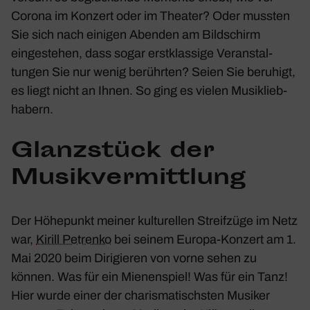
Corona im Konzert oder im Theater? Oder mussten
Sie sich nach einigen Abenden am Bild­schirm
einge­stehen, dass sogar erst­klas­sige Veran­stal­
tungen Sie nur wenig berührten? Seien Sie beru­higt,
es liegt nicht an Ihnen. So ging es vielen Musik­lieb­
ha­bern.
Glanz­stück der
Musik­ver­mitt­lung
Der Höhe­punkt meiner kultu­rellen Streif­züge im Netz
war,
Kirill Petrenko
bei seinem Europa-Konzert am 1.
Mai 2020 beim Diri­gieren von vorne sehen zu
können. Was für ein Mienen­spiel! Was für ein Tanz!
Hier wurde einer der charis­ma­tischsten Musiker