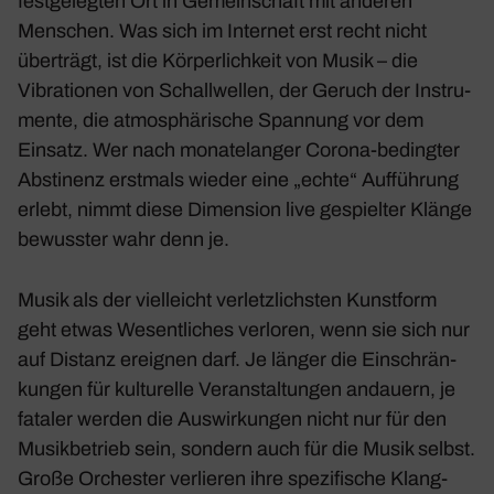
fest­ge­legten Ort in Gemein­schaft mit anderen
Menschen. Was sich im Internet erst recht nicht
über­trägt, ist die Körper­lich­keit von Musik – die
Vibra­tionen von Schall­wellen, der Geruch der Instru­
mente, die atmo­sphä­ri­sche Span­nung vor dem
Einsatz. Wer nach mona­te­langer Corona-bedingter
Absti­nenz erst­mals wieder eine „echte“ Auffüh­rung
erlebt, nimmt diese Dimen­sion live gespielter Klänge
bewusster wahr denn je.
Musik als der viel­leicht verletz­lichsten Kunst­form
geht etwas Wesent­li­ches verloren, wenn sie sich nur
auf Distanz ereignen darf. Je länger die Einschrän­
kungen für kultu­relle Veran­stal­tungen andauern, je
fataler werden die Auswir­kungen nicht nur für den
Musik­be­trieb sein, sondern auch für die Musik selbst.
Große Orchester verlieren ihre spezi­fi­sche Klang­