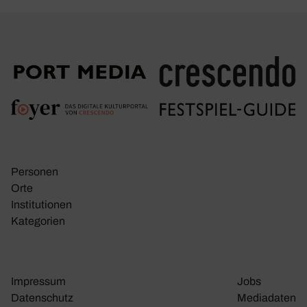
Personen
Orte
Insti­tu­tionen
Kate­go­rien
Impressum
Jobs
Daten­schutz
Media­daten