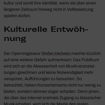
kultur und somit ihre Iden­tität, wenn sie über einen
längeren Zeit­raum hinweg nicht in Voll­be­set­zung
spielen dürfen.
Kultu­relle Entwöh­
nung
Der Opern­re­gis­seur
Stefan Herheim
machte kürz­lich
auf eine weitere Gefahr aufmerksam: Das Publikum
wird sich an die Abwe­sen­heit von Musik­ver­an­stal­
tungen gewöhnen und keine Notwen­dig­keit mehr
verspüren, Auffüh­rungen zu besu­chen. So
betrachtet, haben Konzert­streams nicht nur wenig zu
bieten, sondern können sogar schaden. Denn jenen,
die über das Internet erst­mals Zugang zu klas­si­scher
Musik erhalten, wird sich die Magie des realen