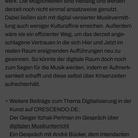
werk. Die Möglich­keiten sind viel­fältig und werden
derzeit noch nicht einmal ansatz­weise genutzt.
Dabei ließen sich mit digital versierter Musik­ver­mitt­
lung auch weniger Kultu­raf­fine errei­chen. Außerdem
wäre sie ein effi­zi­enter Weg, um das derzeit ange­
schla­gene Vertrauen in die sich Hier und Jetzt im
realen Raum ereig­nenden Auffüh­rungen neu zu
gewinnen. So könnte der digi­tale Raum doch noch
zum Segen für die Musik werden, indem er Aufmerk­
sam­keit schafft und diese selbst über Krisen­zeiten
aufrecht­erhält.
>
Weitere Beiträge zum Thema Digitalisierung in der
Kunst auf CRESCENDO.DE:
Der Geiger Itzhak Perlman im Gespräch über
digitalen Musikunterricht
Ein Gespräch mit André Bücker, dem Intendanten