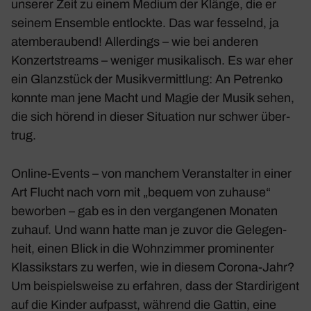
unserer Zeit zu einem Medium der Klänge, die er
seinem Ensemble entlockte. Das war fesselnd, ja
atem­be­rau­bend! Aller­dings – wie bei anderen
Konzert­streams – weniger musi­ka­lisch. Es war eher
ein Glanz­stück der Musik­ver­mitt­lung: An Petrenko
konnte man jene Macht und Magie der Musik sehen,
die sich hörend in dieser Situa­tion nur schwer über­
trug.
Online-Events – von manchem Veran­stalter in einer
Art Flucht nach vorn mit „bequem von zuhause“
beworben – gab es in den vergan­genen Monaten
zuhauf. Und wann hatte man je zuvor die Gele­gen­
heit, einen Blick in die Wohn­zimmer promi­nenter
Klas­sik­stars zu werfen, wie in diesem Corona-Jahr?
Um beispiels­weise zu erfahren, dass der Star­di­ri­gent
auf die Kinder aufpasst, während die Gattin, eine