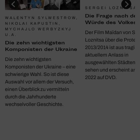
SERGEI LOZNITSA
Die Frage nach der
WALENTYN SYLWESTROW,
Würde des Volkes
NIKOLAI KAPUSTIN,
MYCHAJLO WERBYZKYJ
Der Film Maïdan von Ser
U.A.
Loznitsa über die Protes
Die zehn wich­tigsten
2013/2014 ist aus tragis
Kompo­nisten der Ukraine
aktuellem Anlass in
Die zehn wichtigsten
ausgewählten Städten w
Komponisten der Ukraine – eine
sehen und erscheint am 1
schwierige Wahl. So ist diese
2022 auf DVD.
Auswahl vor allem der Versuch,
einen Überblick zu vermitteln
durch die Jahrhunderte
wechselvoller Geschichte.