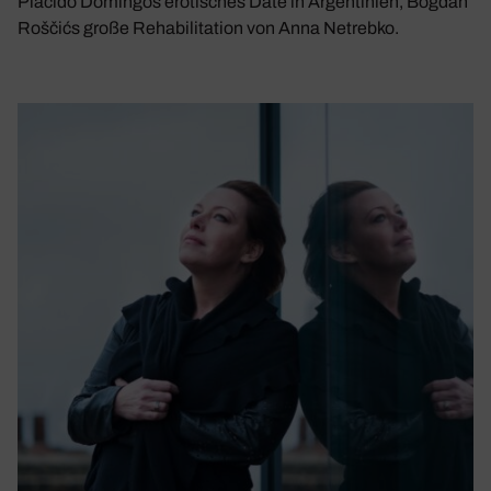
Plácido Domingos erotisches Date in Argentinien, Bogdan
Roščićs große Rehabilitation von Anna Netrebko.