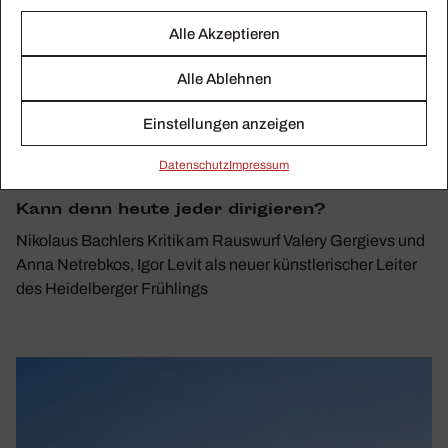
Alle Akzeptieren
Alle Ablehnen
Einstellungen anzeigen
Daten­schutz
Impressum
KLASSIKWOCHE 12/2022
Kann denn heute jeder diri­gieren?
Nikolaus Bachlers Kritik am Rauswurf Valery Gergievs und
Anna Netrebkos, Igor Levit als neuer künstlerischer Leiter
des Heidelberger Frühlings