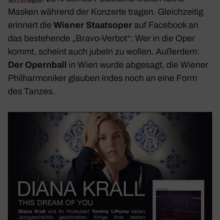
Masken während der Konzerte tragen. Gleich­zeitig
erin­nert die
Wiener Staats­oper
auf Face­book an
das bestehende „Bravo-Verbot“: Wer in die Oper
kommt, scheint auch jubeln zu wollen. Außerdem:
Der Opern­ball
in Wien wurde abge­sagt, die Wiener
Phil­har­mo­niker glauben indes noch an eine Form
des Tanzes.