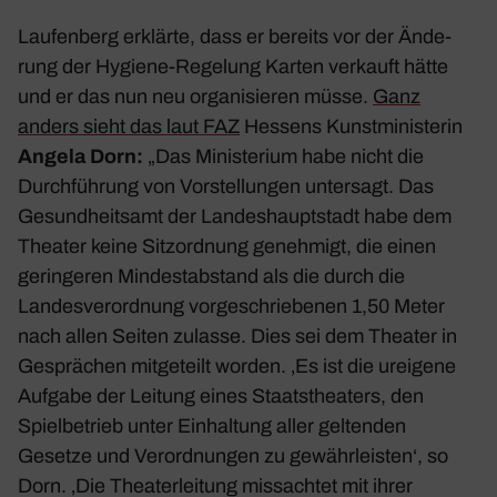
Laufen­berg erklärte, dass er bereits vor der Ände­
rung der Hygiene-Rege­lung Karten verkauft hätte
und er das nun neu orga­ni­sieren müsse.
Ganz
anders sieht das laut FAZ
Hessens Kunst­mi­nis­terin
Angela Dorn:
„
Das Minis­te­rium habe nicht die
Durch­füh­rung von Vorstel­lungen unter­sagt. Das
Gesund­heitsamt der Landes­haupt­stadt habe dem
Theater keine Sitz­ord­nung geneh­migt, die einen
gerin­geren Mindest­ab­stand als die durch die
Landes­ver­ord­nung vorge­schrie­benen 1,50 Meter
nach allen Seiten zulasse. Dies sei dem Theater in
Gesprä­chen mitge­teilt worden. ‚Es ist die urei­gene
Aufgabe der Leitung eines Staats­thea­ters, den
Spiel­be­trieb unter Einhal­tung aller geltenden
Gesetze und Verord­nungen zu gewähr­leisten‘, so
Dorn. ‚Die Thea­ter­lei­tung miss­achtet mit ihrer