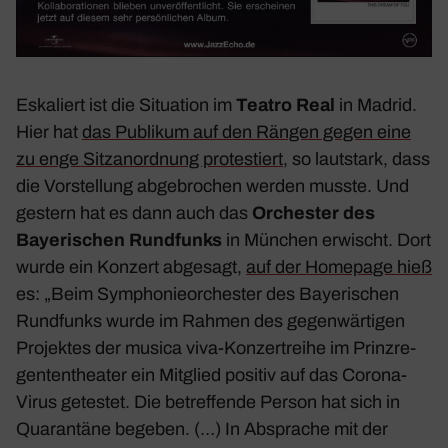
Eska­liert ist die Situa­tion im
Teatro Real
in
Madrid
.
Hier hat
das Publikum auf den Rängen gegen eine
zu enge Sitz­an­ord­nung protes­tiert
, so laut­stark, dass
die Vorstel­lung abge­bro­chen werden musste. Und
gestern hat es dann auch das
Orchester des
Baye­ri­schen Rund­funks
in München erwischt. Dort
wurde ein Konzert abge­sagt,
auf der Home­page hieß
es: „
Beim Sympho­nie­or­chester des Baye­ri­schen
Rund­funks wurde im Rahmen des gegen­wär­tigen
Projektes der musica viva-Konzert­reihe im Prinz­re­
gen­ten­theater ein Mitglied positiv auf das Corona-
Virus getestet. Die betref­fende Person hat sich in
Quaran­täne begeben. (…) In Absprache mit der