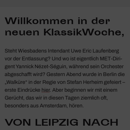
Will­kommen in der
neuen Klas­sik­Woche,
Steht Wies­ba­dens Inten­dant
Uwe Eric Laufen­berg
vor der Entlas­sung? Und wo ist eigent­lich MET-Diri­
gent
Yannick Nézet-Séguin
, während sein Orchester
abge­schafft wird? Gestern Abend wurde in
Berlin
die
„Walküre“ in der Regie von
Stefan Herheim
gefeiert –
erste Eindrücke
hier
. Aber beginnen wir mit einem
Gerücht, das wir in diesen Tagen ziem­lich oft,
beson­ders aus
Amsterdam
, hören.
VON LEIPZIG NACH