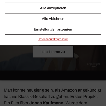
Alle Akzeptieren
Alle Ablehnen
Klicken Sie auf 'Ich stimme zu' um den externen
Einstellungen anzeigen
Service Youtube zu aktivieren
{title}
Daten­schutz
Impressum
Ich stimme zu
Man konnte neugierig sein, als Amazon ange­kün­digt
hat, ins Klassik-Geschäft zu gehen. Erstes Projekt:
Ein Film über
Jonas Kauf­mann
. Würde dem