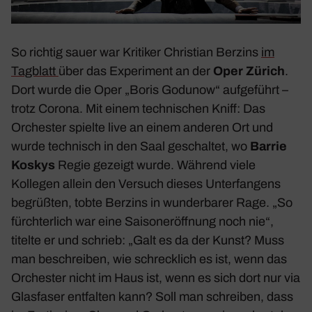
So richtig sauer war Kritiker Chris­tian Berzins
im
Tagblatt
über das Expe­ri­ment an der
Oper
Zürich
.
Dort wurde die Oper „
Boris Godunow
“ aufge­führt –
trotz Corona. Mit einem tech­ni­schen Kniff: Das
Orchester spielte live an einem anderen Ort und
wurde tech­nisch in den Saal geschaltet, wo
Barrie
Koskys
Regie gezeigt wurde. Während viele
Kollegen allein den Versuch dieses Unter­fan­gens
begrüßten, tobte Berzins in wunder­barer Rage. „
So
fürch­ter­lich war eine Saison­er­öff­nung noch nie
“,
titelte er und schrieb: „
Galt es da der Kunst? Muss
man beschreiben, wie schreck­lich es ist, wenn das
Orchester nicht im Haus ist, wenn es sich dort nur via
Glas­faser entfalten kann? Soll man schreiben, dass