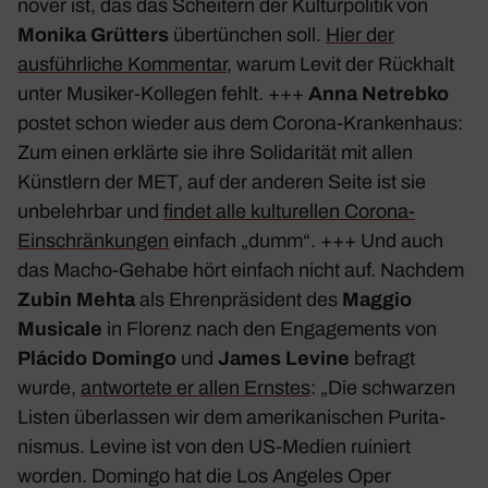
növer ist, das das Schei­tern der Kultur­po­litik von
Monika Grüt­ters
über­tün­chen soll.
Hier der
ausführ­liche Kommentar
, warum Levit der Rück­halt
unter Musiker-Kollegen fehlt. +++
Anna Netrebko
postet schon wieder aus dem Corona-Kran­ken­haus:
Zum einen erklärte sie ihre Soli­da­rität mit allen
Künst­lern der MET, auf der anderen Seite ist sie
unbe­lehrbar und
findet alle kultu­rellen Corona-
Einschrän­kungen
einfach „
dumm
“. +++ Und auch
das Macho-Gehabe hört einfach nicht auf. Nachdem
Zubin Mehta
als Ehren­prä­si­dent des
Maggio
Musi­cale
in
Florenz
nach den Enga­ge­ments von
Plácido Domingo
und
James Levine
befragt
wurde,
antwor­tete er allen Ernstes
: „
Die schwarzen
Listen über­lassen wir dem ameri­ka­ni­schen Puri­ta­
nismus. Levine ist von den US-Medien ruiniert
worden. Domingo hat die Los Angeles Oper