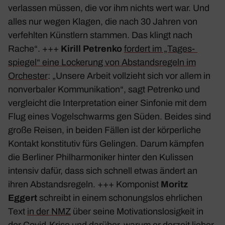
verlassen müssen, die vor ihm nichts wert war. Und
alles nur wegen Klagen, die nach 30 Jahren von
verfehlten Künst­lern stammen. Das klingt nach
Rache“.
+++
Kirill Petrenko
fordert im „Tages­
spiegel“ eine Locke­rung von Abstands­re­geln im
Orchester
: „
Unsere Arbeit voll­zieht sich vor allem in
nonver­baler Kommu­ni­ka­tion
“, sagt Petrenko und
vergleicht die Inter­pre­ta­tion einer Sinfonie mit dem
Flug eines Vogel­schwarms gen Süden. Beides sind
große Reisen, in beiden Fällen ist der körper­liche
Kontakt konsti­tutiv fürs Gelingen. Darum kämpfen
die
Berliner Phil­har­mo­niker
hinter den Kulissen
intensiv dafür, dass sich schnell etwas ändert an
ihren Abstands­re­geln. +++ Kompo­nist
Moritz
Eggert
schreibt in einem scho­nungslos ehrli­chen
Text
in der NMZ
über seine Moti­va­ti­ons­lo­sig­keit in
der Covid-Krise und darüber, warum er derzeit lieber