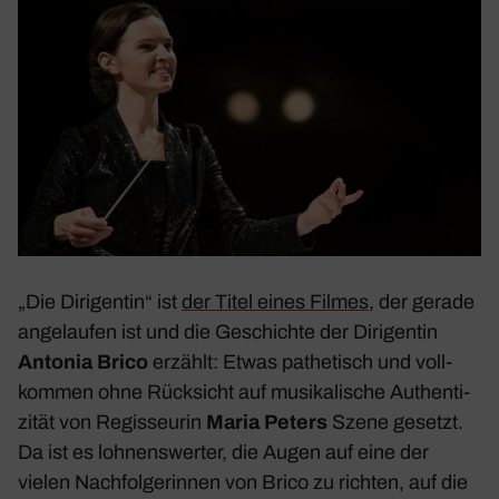
„
Die Diri­gentin
“ ist
der Titel eines Filmes
, der gerade
ange­laufen ist und die Geschichte der Diri­gentin
Antonia Brico
erzählt: Etwas pathe­tisch und voll­
kommen ohne Rück­sicht auf musi­ka­li­sche Authen­ti­
zität von Regis­seurin
Maria Peters
Szene gesetzt.
Da ist es lohnens­werter, die Augen auf eine der
vielen Nach­fol­ge­rinnen von Brico zu richten, auf die