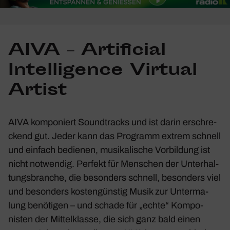
AIVA – Arti­fi­cial
Intel­li­gence Virtual
Artist
AIVA kompo­niert Sound­tracks und ist darin erschre­
ckend gut. Jeder kann das Programm extrem schnell
und einfach bedienen, musi­ka­li­sche Vorbil­dung ist
nicht notwendig. Perfekt für Menschen der Unter­hal­
tungs­branche, die beson­ders schnell, beson­ders viel
und beson­ders kosten­günstig Musik zur Unter­ma­
lung benö­tigen – und schade für „echte“ Kompo­
nisten der Mittel­klasse, die sich ganz bald einen