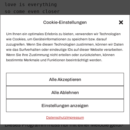
love is everything
so come even closer
Cookie-Einstellungen
Meine Kompo­si­tion
Um Ihnen ein optimales Erlebnis zu bieten, verwenden wir Technologien
mit ALYSIA
wie Cookies, um Geräteinformationen zu speichern bzw. darauf
zuzugreifen. Wenn Sie diesen Technologien zustimmen, können wir Daten
wie das Surfverhalten oder eindeutige IDs auf dieser Website verarbeiten.
Wenn Sie Ihre Zustimmung nicht erteilen oder zurückziehen, können
Mein mit ALYSIA kompo­nierter Song anzu­hören
bestimmte Merkmale und Funktionen beeinträchtigt werden.
unter:
shark with tooth decay
Alle Akzeptieren
Weitere Infor­ma­tionen zu ALYSIA unter:
www​
.witha​lysia​.com
Alle Ablehnen
Ludwig
Einstellungen anzeigen
Daten­schutz
Impressum
Dieses Programm muss nur mit einer Melodie gefüt­