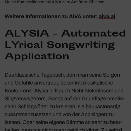
Meine Kompo­si­tionen mit AIVA zum Anhören:
Chinese
Weitere Infor­ma­tionen zu AIVA unter:
aiva​.ai
ALYSIA – Auto­mated
LYrical Song­wrI­ting
Appli­ca­tion
Das klas­si­sche Tage­buch, dem man seine Sorgen
und Gefühle anver­traut, bekommt musi­ka­li­sche
Konkur­renz:
Alysia
hilft auch Nicht-Noten­le­sern und
Sing­ver­wei­ge­rern, Songs auf der Grund­lage emotio­
naler Schlag­wörter zu kreieren, sie baukas­ten­artig
zusam­men­zu­setzen und von der App singen zu
lassen. Oder seine eigene Stimme so sehr zu bear­
beiten, dass sie nicht mehr pein­lich klingt. Zu selbst