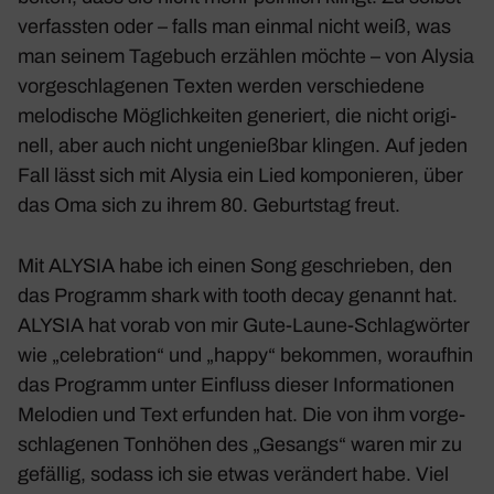
verfassten oder – falls man einmal nicht weiß, was
man seinem Tage­buch erzählen möchte – von Alysia
vorge­schla­genen Texten werden verschie­dene
melo­di­sche Möglich­keiten gene­riert, die nicht origi­
nell, aber auch nicht unge­nießbar klingen. Auf jeden
Fall lässt sich mit Alysia ein Lied kompo­nieren, über
das Oma sich zu ihrem 80. Geburtstag freut.
Mit ALYSIA habe ich einen Song geschrieben, den
das Programm
shark with tooth decay
genannt hat.
ALYSIA hat vorab von mir Gute-Laune-Schlag­wörter
wie „cele­bra­tion“ und „happy“ bekommen, woraufhin
das Programm unter Einfluss dieser Infor­ma­tionen
Melo­dien und Text erfunden hat. Die von ihm vorge­
schla­genen Tonhöhen des „Gesangs“ waren mir zu
gefällig, sodass ich sie etwas verän­dert habe. Viel