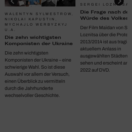
SERGEI LOZNITSA
Die Frage nach der
WALENTYN SYLWESTROW,
Würde des Volkes
NIKOLAI KAPUSTIN,
MYCHAJLO WERBYZKYJ
Der Film Maïdan von Ser
U.A.
Loznitsa über die Protes
Die zehn wich­tigsten
2013/2014 ist aus tragis
Kompo­nisten der Ukraine
aktuellem Anlass in
Die zehn wichtigsten
ausgewählten Städten w
Komponisten der Ukraine – eine
sehen und erscheint am 1
schwierige Wahl. So ist diese
2022 auf DVD.
Auswahl vor allem der Versuch,
einen Überblick zu vermitteln
durch die Jahrhunderte
wechselvoller Geschichte.