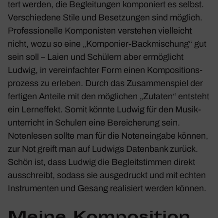
tert werden, die Beglei­tungen kompo­niert es selbst.
Verschie­dene Stile und Beset­zungen sind möglich.
Profes­sio­nelle Kompo­nisten verstehen viel­leicht
nicht, wozu so eine „Kompo­nier-Back­mi­schung“ gut
sein soll – Laien und Schü­lern aber ermög­licht
Ludwig, in verein­fachter Form einen Kompo­si­ti­ons­
pro­zess zu erleben. Durch das Zusam­men­spiel der
fertigen Anteile mit den mögli­chen „Zutaten“ entsteht
ein Lern­ef­fekt. Somit könnte Ludwig für den Musik­
un­ter­richt in Schulen eine Berei­che­rung sein.
Noten­lesen sollte man für die Noten­ein­gabe können,
zur Not greift man auf Ludwigs Daten­bank zurück.
Schön ist, dass Ludwig die Begleit­stimmen direkt
ausschreibt, sodass sie ausge­druckt und mit echten
Instru­menten und Gesang reali­siert werden können.