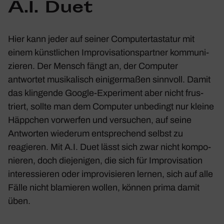
A.I. Duet
Hier kann jeder auf seiner Compu­ter­tas­tatur mit
einem künst­li­chen Impro­vi­sa­ti­ons­partner kommu­ni­
zieren. Der Mensch fängt an, der Computer
antwortet musi­ka­lisch eini­ger­maßen sinn­voll. Damit
das klin­gende Google-Expe­ri­ment aber nicht frus­
triert, sollte man dem Computer unbe­dingt nur kleine
Häpp­chen vorwerfen und versu­chen, auf seine
Antworten wiederum entspre­chend selbst zu
reagieren. Mit A.I. Duet lässt sich zwar nicht kompo­
nieren, doch dieje­nigen, die sich für Impro­vi­sa­tion
inter­es­sieren oder impro­vi­sieren lernen, sich auf alle
Fälle nicht blamieren wollen, können prima damit
üben.