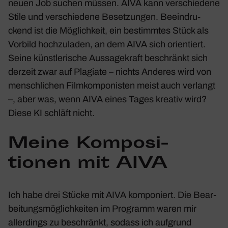
neuen Job suchen müssen. AIVA kann verschie­dene
Stile und verschie­dene Beset­zungen. Beein­dru­
ckend ist die Möglich­keit, ein bestimmtes Stück als
Vorbild hoch­zu­laden, an dem AIVA sich orien­tiert.
Seine künst­le­ri­sche Aussa­ge­kraft beschränkt sich
derzeit zwar auf Plagiate – nichts Anderes wird von
mensch­li­chen Film­kom­po­nisten meist auch verlangt
–, aber was, wenn AIVA eines Tages kreativ wird?
Diese KI schläft nicht.
Meine Kompo­si­
tionen mit AIVA
Ich habe drei Stücke mit AIVA kompo­niert. Die Bear­
bei­tungs­mög­lich­keiten im Programm waren mir
aller­dings zu beschränkt, sodass ich aufgrund