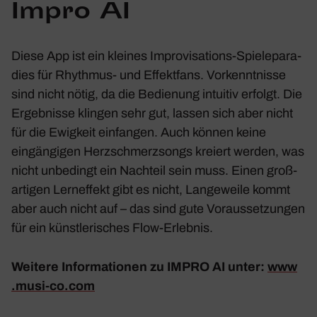
Impro AI
Diese App ist ein kleines Impro­vi­sa­tions-Spie­le­pa­ra­
dies für Rhythmus- und Effekt­fans. Vorkennt­nisse
sind nicht nötig, da die Bedie­nung intuitiv erfolgt. Die
Ergeb­nisse klingen sehr gut, lassen sich aber nicht
für die Ewig­keit einfangen. Auch können keine
eingän­gigen Herz­schmerz­songs kreiert werden, was
nicht unbe­dingt ein Nach­teil sein muss. Einen groß­
ar­tigen Lern­ef­fekt gibt es nicht, Lange­weile kommt
aber auch nicht auf – das sind gute Voraus­set­zungen
für ein künst­le­ri­sches Flow-Erlebnis.
Weitere Infor­ma­tionen zu IMPRO AI unter:
www​
.musi​-co​.com