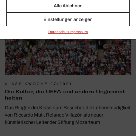
Alle Ablehnen
Einstellungen anzeigen
Daten­schutz
Impressum
KLASSIKWOCHE 27/2021
Die Kultur, die UEFA und andere Unge­reimt­
heiten
Das Ringen der Klassik um Besucher, die Lebensmüdigkeit
von Riccardo Muti, Rolando Villazón als neuer
künstlerischer Leiter der Stiftung Mozarteum