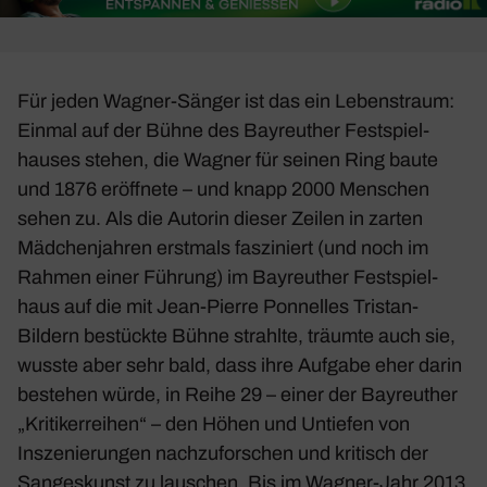
Für jeden Wagner-Sänger ist das ein Lebens­traum:
Einmal auf der Bühne des Bayreu­ther Fest­spiel­
hauses stehen, die Wagner für seinen
Ring
baute
und 1876 eröff­nete – und knapp 2000 Menschen
sehen zu. Als die Autorin dieser Zeilen in zarten
Mädchen­jahren erst­mals faszi­niert (und noch im
Rahmen einer Führung) im Bayreu­ther Fest­spiel­
haus auf die mit Jean-Pierre Ponnelles
Tristan
-
Bildern bestückte Bühne strahlte, träumte auch sie,
wusste aber sehr bald, dass ihre Aufgabe eher darin
bestehen würde, in Reihe 29 – einer der Bayreu­ther
„Kriti­ker­reihen“ – den Höhen und Untiefen von
Insze­nie­rungen nach­zu­for­schen und kritisch der
Sanges­kunst zu lauschen. Bis im Wagner-Jahr 2013