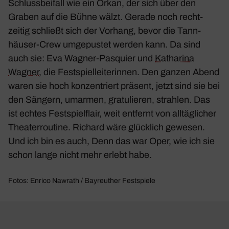
Schluss­bei­fall wie ein Orkan, der sich über den
Graben auf die Bühne wälzt. Gerade noch recht­
zeitig schließt sich der Vorhang, bevor die
Tann­
häuser
-Crew umge­pustet werden kann. Da sind
auch sie: Eva Wagner-Pasquier und
Katha­rina
Wagner
, die Fest­spiel­lei­te­rinnen. Den ganzen Abend
waren sie hoch konzen­triert präsent, jetzt sind sie bei
den Sängern, umarmen, gratu­lieren, strahlen. Das
ist echtes Fest­spiel­flair, weit entfernt von alltäg­li­cher
Thea­ter­rou­tine. Richard wäre glück­lich gewesen.
Und ich bin es auch, Denn das war Oper, wie ich sie
schon lange nicht mehr erlebt habe.
Fotos: Enrico Nawrath / Bayreuther Festspiele