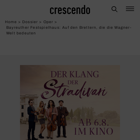
Home
>
Dossier
>
Oper
>
Bayreuther Festspielhaus: Auf den Bret­tern, die die Wagner-
Welt bedeuten