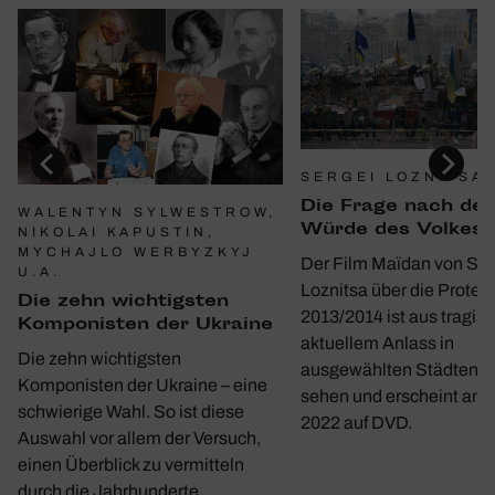
SERGEI LOZNITSA
Die Frage nach der
WALENTYN SYLWESTROW,
Würde des Volkes
NIKOLAI KAPUSTIN,
MYCHAJLO WERBYZKYJ
Der Film Maïdan von Ser
U.A.
Loznitsa über die Protes
Die zehn wich­tigsten
2013/2014 ist aus tragis
Kompo­nisten der Ukraine
aktuellem Anlass in
Die zehn wichtigsten
ausgewählten Städten w
Komponisten der Ukraine – eine
sehen und erscheint am 1
schwierige Wahl. So ist diese
2022 auf DVD.
Auswahl vor allem der Versuch,
einen Überblick zu vermitteln
durch die Jahrhunderte