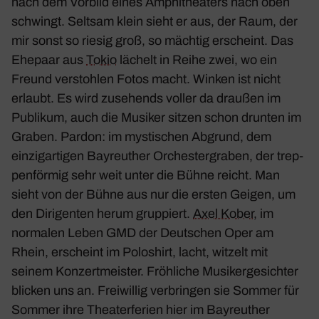
nach dem Vorbild eines Amphi­thea­ters nach oben
schwingt. Seltsam klein sieht er aus, der Raum, der
mir sonst so riesig groß, so mächtig erscheint. Das
Ehepaar aus
Tokio
lächelt in Reihe zwei, wo ein
Freund verstohlen Fotos macht. Winken ist nicht
erlaubt. Es wird zuse­hends voller da draußen im
Publikum, auch die Musiker sitzen schon drunten im
Graben. Pardon: im mysti­schen Abgrund, dem
einzig­ar­tigen Bayreu­ther Orches­ter­graben, der trep­
pen­förmig sehr weit unter die Bühne reicht. Man
sieht von der Bühne aus nur die ersten Geigen, um
den Diri­genten herum grup­piert.
Axel Kober
, im
normalen Leben GMD der Deut­schen Oper am
Rhein, erscheint im Polo­shirt, lacht, witzelt mit
seinem Konzert­meister. Fröh­liche Musi­ker­ge­sichter
blicken uns an. Frei­willig verbringen sie Sommer für
Sommer ihre Thea­ter­fe­rien hier im Bayreu­ther