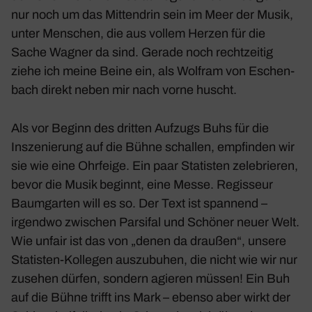
nur noch um das Mitten­drin sein im Meer der Musik,
unter Menschen, die aus vollem Herzen für die
Sache Wagner da sind. Gerade noch recht­zeitig
ziehe ich meine Beine ein, als Wolfram von Eschen­
bach direkt neben mir nach vorne huscht.
Als vor Beginn des dritten Aufzugs Buhs für die
Insze­nie­rung auf die Bühne schallen, empfinden wir
sie wie eine Ohrfeige. Ein paar Statisten zele­brieren,
bevor die Musik beginnt, eine Messe. Regis­seur
Baum­garten will es so. Der Text ist span­nend –
irgendwo zwischen
Parsifal
und
Schöner neuer Welt
.
Wie unfair ist das von „denen da draußen“, unsere
Statisten-Kollegen auszu­buhen, die nicht wie wir nur
zusehen dürfen, sondern agieren müssen! Ein Buh
auf die Bühne trifft ins Mark – ebenso aber wirkt der