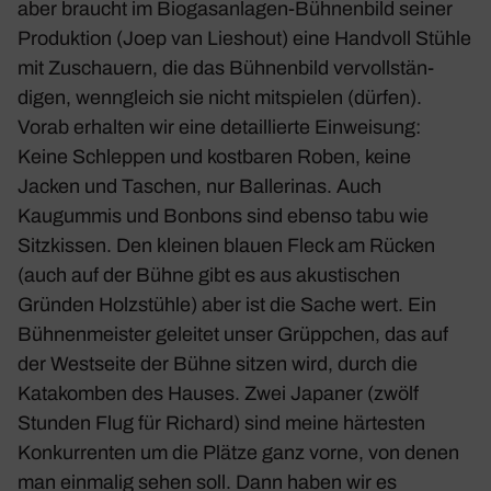
aber braucht im Biogas­an­lagen-Bühnen­bild seiner
Produk­tion (Joep van Lies­hout) eine Hand­voll Stühle
mit Zuschauern, die das Bühnen­bild vervoll­stän­
digen, wenn­gleich sie nicht mitspielen (dürfen).
Vorab erhalten wir eine detail­lierte Einwei­sung:
Keine Schleppen und kost­baren Roben, keine
Jacken und Taschen, nur Balle­rinas. Auch
Kaugummis und Bonbons sind ebenso tabu wie
Sitz­kissen. Den kleinen blauen Fleck am Rücken
(auch auf der Bühne gibt es aus akus­ti­schen
Gründen Holz­stühle) aber ist die Sache wert. Ein
Bühnen­meister geleitet unser Grüpp­chen, das auf
der West­seite der Bühne sitzen wird, durch die
Kata­komben des Hauses. Zwei Japaner (zwölf
Stunden Flug für Richard) sind meine härtesten
Konkur­renten um die Plätze ganz vorne, von denen
man einmalig sehen soll. Dann haben wir es