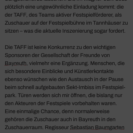
plötz­lich eine unge­wöhn­liche Einla­dung kommt: die
der TAFF, des Teams aktiver Fest­spiel­för­derer, als
Zuschauer auf der Fest­spiel­bühne im
Tann­häuser
zu
sitzen – was die aktu­elle Insze­nie­rung sogar fordert.
Die TAFF ist keine Konkur­renz zu den wich­tigen
Spon­soren der Gesell­schaft der Freunde von
Bayreuth
, viel­mehr eine Ergän­zung. Menschen, die
sich beson­dere Einblicke und Künst­ler­kon­takte
ebenso wünschen wie den Austausch in der Pause
beim schnell aufge­bauten Sekt-Imbiss im Fest­spiel­
park. Türen werden sich mir öffnen, die bislang nur
den Akteuren der Fest­spiele vorbe­halten waren.
Eine einma­lige Chance, denn norma­ler­weise
gehören die Zuschauer auch in Bayreuth in den
Zuschau­er­raum. Regis­seur
Sebas­tian Baum­garten