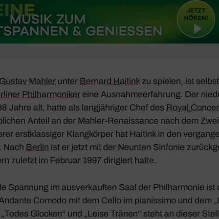
Gustav Mahler
unter
Bernard Haitink
zu spielen, ist selbst
liner Phil­har­mo­niker
eine Ausnah­me­er­fah­rung. Der nieder
 88 Jahre alt, hatte als lang­jäh­riger Chef des
Royal Concer
i­chen Anteil an der Mahler-Renais­sance nach dem Zweit
er erst­klas­siger Klang­körper hat Haitink in den vergan­
. Nach
Berlin
ist er jetzt mit der
Neunten Sinfonie
zurück­ge
ern zuletzt im Februar 1997 diri­giert hatte.
le Span­nung im ausver­kauften Saal der Phil­har­monie ist d
z Andante Comodo mit dem Cello im pianis­simo und dem „
 „Todes Glocken“ und „Leise Tränen“ steht an dieser Stelle 