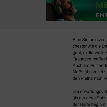
Eine Sinfonie von
chester wie die
Ber
gent, mitt­ler­weile
Orchestra
maßgeb­l
Auch am Pult ander
Maßstäbe gesetzt
den Phil­har­mo­ni­k
Die erwar­tungs­vol
als der erste Sat
der Harfe beginnt.