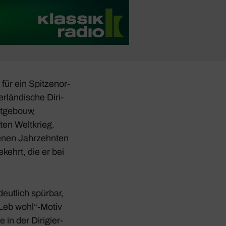
 für ein Spit­zen­or­
­län­di­sche Diri­
t­ge­bouw
en Welt­krieg.
genen Jahr­zehnten
­kehrt, die er bei
eut­lich spürbar,
Leb wohl“-Motiv
in der Diri­gier­