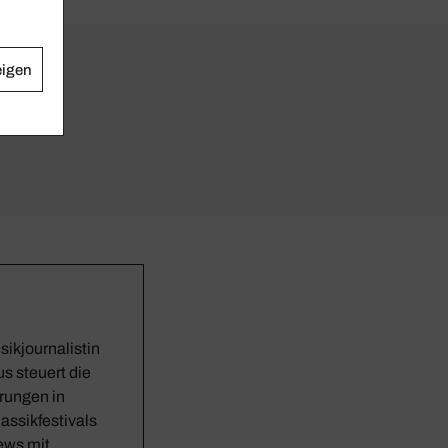
eigen
sikjournalistin
s steuert die
rungen in
assikfestivals
iews mit