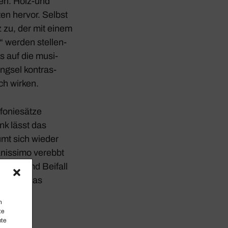
den. Holz-und
ten hervor. Selbst
z zu, der mit einem
“ werden stel­len­
s auf die musi­
engsel kontras­
ich wirken.
o­nie­sätze
nk lässt das
mt sich wieder
anis­simo verebbt
Husten und Beifall
tink und das
edet.
n
te
mte