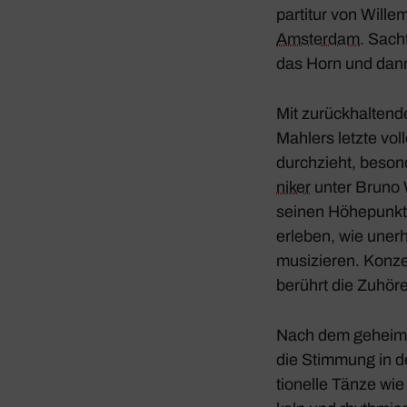
par­titur von Wil
Amsterdam
. Sach
das Horn und dann
Mit zurück­hal­tend
Mahlers letzte vol
durch­zieht, beson­
niker
unter Bruno W
seinen Höhe­punkt
erleben, wie uner­h
musi­zieren. Konze
berührt die Zuhöre
Nach dem geheim­n
die Stim­mung in d
tio­nelle Tänze wi