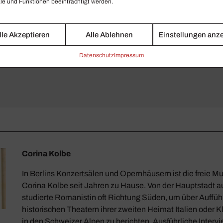
e und Funktionen beeinträchtigt werden.
lle Akzeptieren
Alle Ablehnen
Einstellungen anz
Daten­schutz
Impressum
Corina Kolbe
In Berlins Konzertsälen und Opernhäusern ist die freie Mu
Corina Kolbe seit Jahren zu Hause. Von der Hauptstadt au
studierte Romanistin oft Richtung Süden, um über Auffüh
historischen Theatern ihrer zweiten Heimat Italien oder Kl
in den Schweizer Alpen zu berichten. Ausführliche Interv