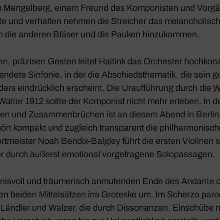
lem Mengel­berg, einem Freund des Kompo­nisten und Vorgä
te und verhalten nehmen die Strei­cher das melan­cho­li­sc
 die anderen Bläser und die Pauken hinzu­kommen.
en, präzisen Gesten leitet Haitink das Orchester hoch­kon­z
l­endete Sinfonie, in der die Abschieds­the­matik, die sein
ders eindrück­lich erscheint. Die Urauf­füh­rung durch die
W
alter 1912 sollte der Kompo­nist nicht mehr erleben. In d
en und Zusam­men­brü­chen ist an diesem Abend in Berlin
ört kompakt und zugleich trans­pa­rent die phil­har­mo­ni­sch
rt­meister Noah Bendix-Balgley führt die ersten Violinen
r durch äußerst emotional vorge­tra­gene Solo­pas­sagen.
is­voll und träu­me­risch anmu­tenden Ende des Andante
en beiden Mittel­sätzen ins Groteske um. Im Scherzo parod
e Ländler und Walzer, die durch Disso­nanzen, Einschübe 