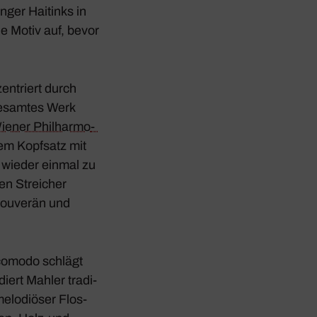
nger Haitinks in
he Motiv auf, bevor
en­triert durch
 gesamtes Werk
iener Phil­har­mo­
em Kopf­satz mit
 wieder einmal zu
en Strei­cher
 souverän und
 comodo schlägt
iert Mahler tradi­
melo­diöser Flos­