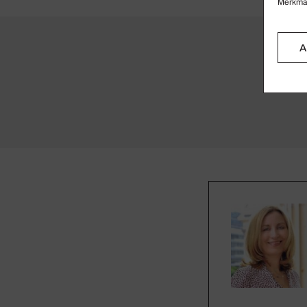
Merkmal
A