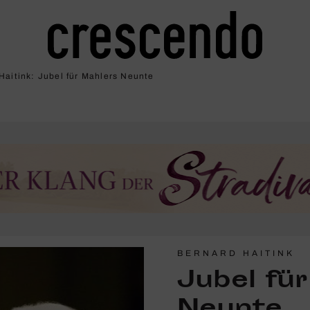
Haitink: Jubel für Mahlers Neunte
BERNARD HAITINK
Jubel fü
Neunte