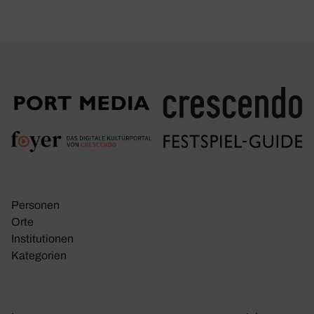
Personen
Orte
Insti­tu­tionen
Kate­go­rien