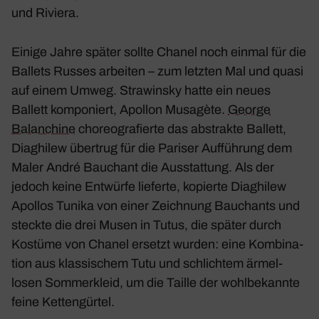
und Riviera.
Einige Jahre später sollte Chanel noch einmal für die
Ballets Russes arbeiten – zum letzten Mal und quasi
auf einem Umweg. Stra­winsky hatte ein neues
Ballett kompo­niert,
Apollon Musa­gète
.
George
Balan­chine
choreo­gra­fierte das abstrakte Ballett,
Diag­hilew über­trug für die Pariser Auffüh­rung dem
Maler André Bauchant die Ausstat­tung. Als der
jedoch keine Entwürfe lieferte, kopierte Diag­hilew
Apollos Tunika von einer Zeich­nung Bauch­ants und
steckte die drei Musen in Tutus, die später durch
Kostüme von Chanel ersetzt wurden: eine Kombi­na­
tion aus klas­si­schem Tutu und schlichtem ärmel­
losen Sommer­kleid, um die Taille der wohl­be­kannte
feine Ketten­gürtel.