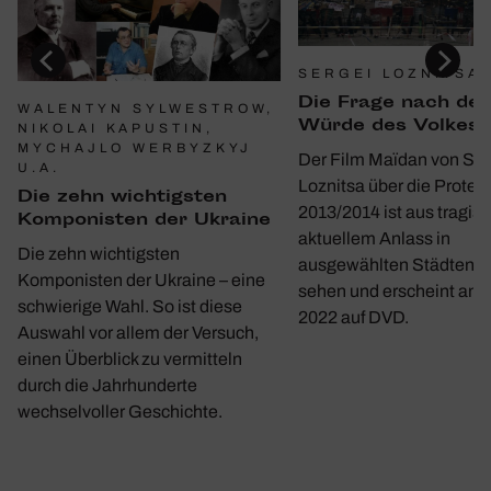
SERGEI LOZNITSA
Die Frage nach der
WALENTYN SYLWESTROW,
Würde des Volkes
NIKOLAI KAPUSTIN,
MYCHAJLO WERBYZKYJ
Der Film Maïdan von Ser
U.A.
Loznitsa über die Protes
Die zehn wich­tigsten
2013/2014 ist aus tragis
Kompo­nisten der Ukraine
aktuellem Anlass in
Die zehn wichtigsten
ausgewählten Städten w
Komponisten der Ukraine – eine
sehen und erscheint am 1
schwierige Wahl. So ist diese
2022 auf DVD.
Auswahl vor allem der Versuch,
einen Überblick zu vermitteln
durch die Jahrhunderte
wechselvoller Geschichte.