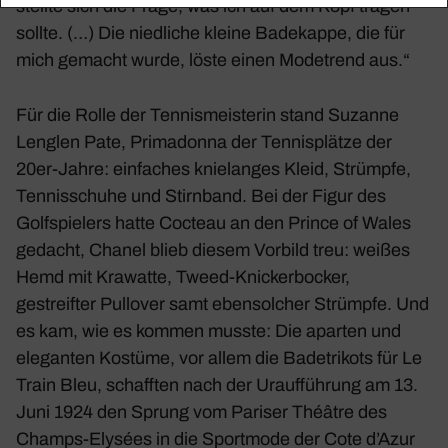
stellte sich die Frage, was ich auf dem Kopf tragen
sollte. (…) Die nied­liche kleine Bade­kappe, die für
mich gemacht wurde, löste einen Mode­trend aus.“
Für die Rolle der Tennis­meis­terin stand Suzanne
Lenglen Pate, Prima­donna der Tennis­plätze der
20er-Jahre: einfa­ches knie­langes Kleid, Strümpfe,
Tennis­schuhe und Stirn­band. Bei der Figur des
Golf­spie­lers hatte Cocteau an den Prince of Wales
gedacht, Chanel blieb diesem Vorbild treu: weißes
Hemd mit Krawatte, Tweed-Knicker­bo­cker,
gestreifter Pull­over samt eben­sol­cher Strümpfe. Und
es kam, wie es kommen musste: Die aparten und
eleganten Kostüme, vor allem die Bade­tri­kots für Le
Train Bleu, schafften nach der Urauf­füh­rung am 13.
Juni 1924 den Sprung vom Pariser Théâtre des
Champs-Elysées in die Sport­mode der Cote d’Azur