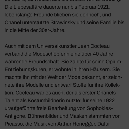
Die Liebes­af­färe dauerte nur bis Februar 1921,
lebens­lange Freunde blieben sie dennoch, und
Chanel unter­stützte Stra­winsky und seine Familie bis
in die Mitte der 30er-Jahre.
Auch mit dem Univer­sal­künstler Jean Cocteau
verband die Mode­schöp­ferin eine über 40 Jahre
währende Freund­schaft. Sie zahlte für seine Opium-
Entzie­hungs­kuren, er wohnte in ihren Häusern. Sie
machte ihn mit der Welt der Mode bekannt, er zeich­
nete ihre Modelle und entwarf Stoffe für ihre Kollek­
tion. Cocteau war es auch, der als erster Chanels
Talent als Kostüm­bild­nerin nutzte: für seine 1922
urauf­ge­führte freie Bear­bei­tung von Sopho­kles«
Anti­gone. Bühnen­bilder und Masken stammten von
Picasso, die Musik von Arthur Honegger. Dafür