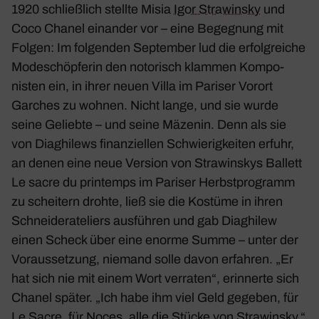
1920 schließ­lich stellte Misia
Igor Stra­winsky
und
Coco Chanel einander vor – eine Begeg­nung mit
Folgen: Im folgenden September lud die erfolg­reiche
Mode­schöp­ferin den noto­risch klammen Kompo­
nisten ein, in ihrer neuen Villa im Pariser Vorort
Garches zu wohnen. Nicht lange, und sie wurde
seine Geliebte – und seine Mäzenin. Denn als sie
von Diag­hi­lews finan­zi­ellen Schwie­rig­keiten erfuhr,
an denen eine neue Version von Stra­win­skys Ballett
Le sacre du prin­temps
im Pariser Herbst­pro­gramm
zu schei­tern drohte, ließ sie die Kostüme in ihren
Schnei­der­ate­liers ausführen und gab Diag­hilew
einen Scheck über eine enorme Summe – unter der
Voraus­set­zung, niemand solle davon erfahren. „Er
hat sich nie mit einem Wort verraten“, erin­nerte sich
Chanel später. „Ich habe ihm viel Geld gegeben, für
Le Sacre
, für
Noces
, alle die Stücke von Stra­winsky.“