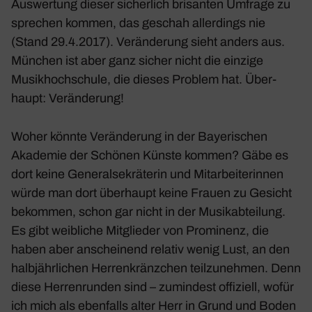
Auswer­tung dieser sicher­lich brisanten Umfrage zu
spre­chen kommen, das geschah aller­dings nie
(Stand 29.4.2017). Verän­de­rung sieht anders aus.
München ist aber ganz sicher nicht die einzige
Musik­hoch­schule, die dieses Problem hat. Über­
haupt: Verän­de­rung!
Woher könnte Verän­de­rung in der Baye­ri­schen
Akademie der Schönen Künste kommen? Gäbe es
dort keine Gene­ral­se­k­rä­terin und Mitar­bei­te­rinnen
würde man dort über­haupt keine Frauen zu Gesicht
bekommen, schon gar nicht in der Musik­ab­tei­lung.
Es gibt weib­liche Mitglieder von Promi­nenz, die
haben aber anschei­nend relativ wenig Lust, an den
halb­jähr­li­chen Herren­kränz­chen teil­zu­nehmen. Denn
diese Herren­runden sind – zumin­dest offi­ziell, wofür
ich mich als eben­falls alter Herr in Grund und Boden