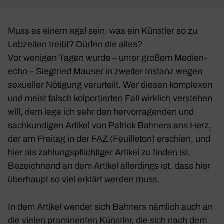
Muss es einem egal sein, was ein Künstler so zu
Lebzeiten treibt? Dürfen die alles?
Vor wenigen Tagen wurde – unter großem Medi­en­
echo – Sieg­fried Mauser in zweiter Instanz wegen
sexu­eller Nöti­gung verur­teilt. Wer diesen komplexen
und meist falsch kolpor­tierten Fall wirk­lich verstehen
will, dem lege ich sehr den hervor­ra­genden und
sach­kun­digen Artikel von Patrick Bahners ans Herz,
der am Freitag in der FAZ (Feuil­leton) erschien, und
hier
als zahlungs­pflich­tiger Artikel zu finden ist.
Bezeich­nend an dem Artikel aller­dings ist, dass hier
über­haupt so viel erklärt werden muss.
In dem Artikel wendet sich Bahners nämlich auch an
die vielen promi­nenten Künstler, die sich nach dem