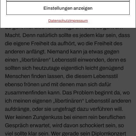
„Schlampen“ , und damit noch viel mehr Frei­wild für
Einstellungen anzeigen
die „liber­ti­nären“ alten Herren.
Daten­schutz
Impressum
Es geht hier also keines­wegs um Sex, es geht um
Macht. Denn natür­lich sollte es jedem klar sein, dass
die eigene Frei­heit da aufhört, wo die Frei­heit des
anderen anfängt. Niemand kann ja etwas gegen
einen „liber­ti­nären“ Lebens­stil einwenden, denn es
sollten sich heut­zu­tage eigent­lich leicht genü­gend
Menschen finden lassen, die diesem Lebens­stil
ebenso frönen und mit denen man sich dafür
zusam­men­finden kann. Das Problem beginnt da, wo
ich meinen eigenen „liber­ti­nären“ Lebens­stil anderen
aufdränge, oder sie unge­fragt dazu verführen will.
Wer keinen Zungen­kuss bei einem rein beruf­li­chen
Gespräch erwartet, wird davon scho­ckiert sein, so
viel sollte klar sein. Wer gerade sein Diplom­kon­zert