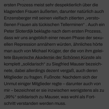
ersten Prozess meist sehr despek­tier­lich über die
klagenden Frauen äußerten, darunter natür­lich auch
Enzens­berger mit seinen viel­fach zitierten „versto­
ßenen Frauen als tücki­schen Teller­minen“ . Auch ein
Peter Sloter­dijk beklagte nach dem ersten Prozess,
dass wir uns angeb­lich einer neuen Phase der sexu­
ellen Repres­sion annä­hern würden, ähnli­ches hörte
man auch von Michael Krüger, der die von ihm gelei­
tete
Baye­ri­sche Akademie der Schönen Künste
als
komplett „soli­da­risch“ zu Sieg­fried Mauser bezeich­
nete, dabei aller­dings dezent vergaß, auch deren
Mitglieder zu fragen. Fußnote: Nachdem sich der
Unmut einiger Mitglieder regte – darunter auch von
mir – bezeichnet er sie inzwi­schen wenigs­tens als zu
„99%“ soli­da­risch zu Mauser, was wohl als Fort­
schritt verstanden werden muss.