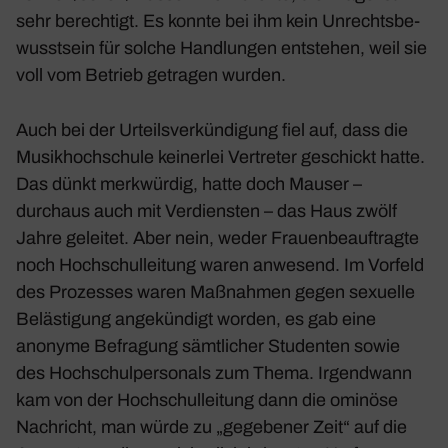
sehr berech­tigt. Es konnte bei ihm kein Unrechts­be­
wusst­sein für solche Hand­lungen entstehen, weil sie
voll vom Betrieb getragen wurden.
Auch bei der Urteils­ver­kün­di­gung fiel auf, dass die
Musik­hoch­schule keinerlei Vertreter geschickt hatte.
Das dünkt merk­würdig, hatte doch Mauser –
durchaus auch mit Verdiensten – das Haus zwölf
Jahre geleitet. Aber nein, weder Frau­en­be­auf­tragte
noch Hoch­schul­lei­tung waren anwe­send. Im Vorfeld
des Prozesses waren Maßnahmen gegen sexu­elle
Beläs­ti­gung ange­kün­digt worden, es gab eine
anonyme Befra­gung sämt­li­cher Studenten sowie
des Hoch­schul­per­so­nals zum Thema. Irgend­wann
kam von der Hoch­schul­lei­tung dann die ominöse
Nach­richt, man würde zu „gege­bener Zeit“ auf die