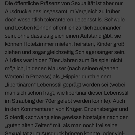
Die öffent­liche Präsenz von Sexua­lität ist aber nur
Ausdruck eines insge­samt im Vergleich zu früher
doch wesent­lich tole­ran­teren Lebens­stils. Schwule
und Lesben können öffent­lich zärt­lich zuein­ander
sein, ohne dass es gleich einen Aufstand gibt, sie
können Hotel­zimmer mieten, heiraten, Kinder groß
ziehen und sogar gleich­zeitig Schla­ger­sänger sein.
All dies war in den 70er Jahren zum Beispiel nicht
möglich, in denen Mauser (nach seinen eigenen
Worten im Prozess) als „Hippie“ durch einem
„liber­ti­nären“ Lebens­stil geprägt worden sei (wobei
man sich schon fragt, wie liber­tinär dieser Lebens­stil
im
Strau­bing
der 70er gelebt werden konnte). Auch
in den Kommen­taren von Krüger, Enzens­berger und
Sloter­dijk schwang eine gewisse Nost­algie nach den
„guten alten Zeiten“ mit, als man noch frei seine
Sexua­lität zum Ausdruck bringen konnte, oder viel­