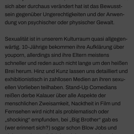
sich aber durchaus verän­dert hat ist das Bewusst­
sein gegen­über Unge­rech­tig­keiten und der Anwen­
dung von psychi­scher oder physi­scher Gewalt.
Sexua­lität ist in unserem Kultur­raum quasi allge­gen­
wärtig. 10-Jährige bekommen ihre Aufklä­rung über
youporn, aller­dings sind ihre Eltern meis­tens
schneller und reden auch nicht lange um den heißen
Brei herum. Hinz und Kunz lassen uns detail­liert und
exhi­bi­tio­nis­tisch in zahl­losen Medien an ihren sexu­
ellen Vorlieben teil­haben. Stand-Up Come­dians
reißen derbe Kalauer über alle Aspekte der
mensch­li­chen Zwei­sam­keit, Nackt­heit in Film und
Fern­sehen wird nicht als proble­ma­tisch oder
„shocking“ empfunden, bei „Big Brother“ gab es
(wer erin­nert sich?) sogar schon Blow Jobs und