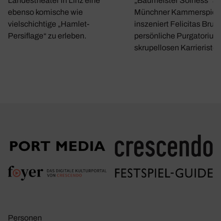
„Baumeister Solness“ a
Landestheater in Linz eine
Münchner Kammerspiel
ebenso komische wie
inszeniert Felicitas Bruc
vielschichtige „Hamlet-
persönliche Purgatorium
Persiflage“ zu erleben.
skrupellosen Karrieristen
Personen