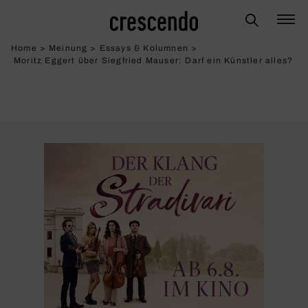
Home
>
Meinung
>
Essays & Kolumnen
>
Moritz Eggert über Siegfried Mauser: Darf ein Künstler alles?