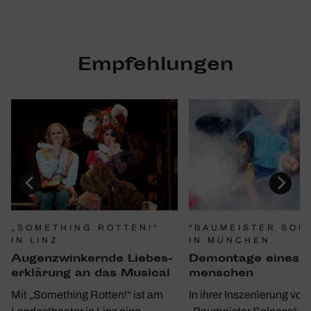
Empfehlungen
"BAUMEISTER SOL
„SOMETHING ROTTEN!“
IN MÜNCHEN
IN LINZ
Demon­tage eines 
Augen­zwin­kernde Liebes­
men­schen
er­klä­rung an das Musical
In ihrer Inszenierung von
Mit „Something Rotten!“ ist am