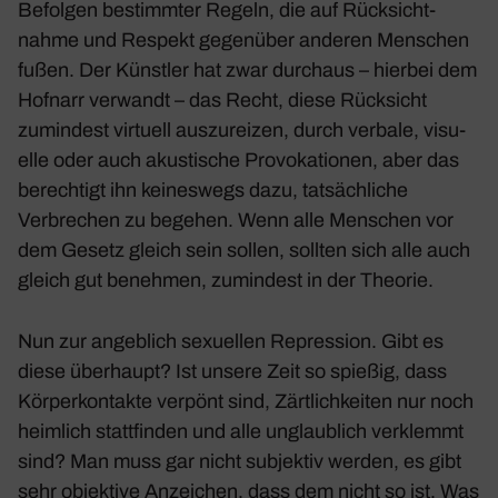
Befolgen bestimmter Regeln, die auf Rück­sicht­
nahme und Respekt gegen­über anderen Menschen
fußen. Der Künstler hat zwar durchaus – hierbei dem
Hofnarr verwandt – das Recht, diese Rück­sicht
zumin­dest virtuell auszu­reizen, durch verbale, visu­
elle oder auch akus­ti­sche Provo­ka­tionen, aber das
berech­tigt ihn keines­wegs dazu, tatsäch­liche
Verbre­chen zu begehen. Wenn alle Menschen vor
dem Gesetz gleich sein sollen, sollten sich alle auch
gleich gut benehmen, zumin­dest in der Theorie.
Nun zur angeb­lich sexu­ellen Repres­sion. Gibt es
diese über­haupt? Ist unsere Zeit so spießig, dass
Körper­kon­takte verpönt sind, Zärt­lich­keiten nur noch
heim­lich statt­finden und alle unglaub­lich verklemmt
sind? Man muss gar nicht subjektiv werden, es gibt
sehr objek­tive Anzei­chen, dass dem nicht so ist. Was