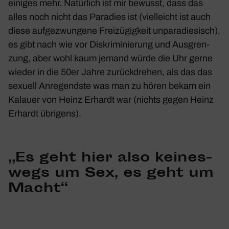
einiges mehr. Natür­lich ist mir bewusst, dass das
alles noch nicht das Para­dies ist (viel­leicht ist auch
diese aufge­zwun­gene Frei­zü­gig­keit unpa­ra­die­sisch),
es gibt nach wie vor Diskri­mi­nie­rung und Ausgren­
zung, aber wohl kaum jemand würde die Uhr gerne
wieder in die 50er Jahre zurück­drehen, als das das
sexuell Anre­gendste was man zu hören bekam ein
Kalauer von Heinz Erhardt war (nichts gegen Heinz
Erhardt übri­gens).
„Es geht hier also keines­
wegs um Sex, es geht um
Macht“