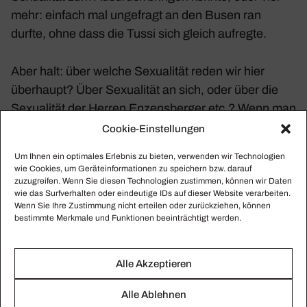
mehr: einfach mal unge­fragt an den Busen ran
durfte, ohne dass die Tussi sich gleich aufregte.
Aber halt: über welche Sexua­lität reden wir hier
über­haupt? Über Sexua­lität an sich, oder über die
Sexua­lität der Herren Enzens­berger etc.? Wenn man
nämlich genau nach­schaut, geht es ganz gewiss
Cookie-Einstellungen
nicht um die freie Sexua­lität von Jedermann/​
Um Ihnen ein optimales Erlebnis zu bieten, verwenden wir Technologien
Jederfrau, sondern nur um die Sexua­lität von ganz
wie Cookies, um Geräteinformationen zu speichern bzw. darauf
bestimmten Männern, meis­tens Macht­per­sonen, die
zuzugreifen. Wenn Sie diesen Technologien zustimmen, können wir Daten
wie das Surfverhalten oder eindeutige IDs auf dieser Website verarbeiten.
es gewohnt sind, ihre eigene Vorstel­lung von
Wenn Sie Ihre Zustimmung nicht erteilen oder zurückziehen, können
Sexua­lität auszu­leben, ohne dass ihnen da jemand
bestimmte Merkmale und Funktionen beeinträchtigt werden.
in die Quere kommt. Nach der freien Sexua­lität von
Studen­tinnen, Mitar­bei­te­rinnen, Sekre­tä­rinnen wird
Alle Akzeptieren
übri­gens eher selten gefragt. Was wenig über­rascht,
denn würden sie diese ausleben, wären sie sofort
Alle Ablehnen