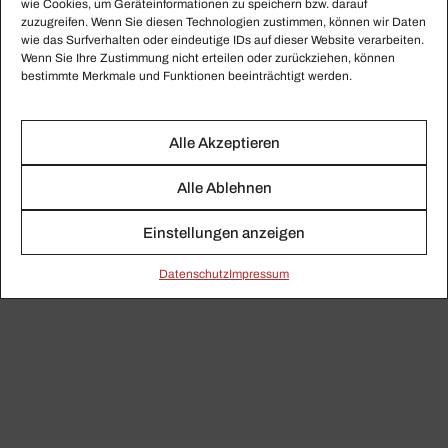
wie Cookies, um Geräteinformationen zu speichern bzw. darauf
Garden Futures
zuzugreifen. Wenn Sie diesen Technologien zustimmen, können wir Daten
wie das Surfverhalten oder eindeutige IDs auf dieser Website verarbeiten.
Designing with Nature
Wenn Sie Ihre Zustimmung nicht erteilen oder zurückziehen, können
25.03.2023 – 03.10.2023
bestimmte Merkmale und Funktionen beeinträchtigt werden.
https://www.design-
museum.de/de/ausstellungen/detailseiten/garden-
Alle Akzeptieren
futures.html
Alle Ablehnen
Einstellungen anzeigen
Fotos: Alexandra Kehayoglou, Dejan Jovanovic , Romain Laprade
Daten­schutz
Impressum