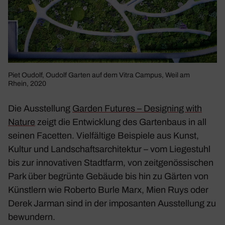
Piet Oudolf, Oudolf Garten auf dem Vitra Campus, Weil am
Rhein, 2020
Die Ausstel­lung
Garden Futures – Desig­ning with
Nature
zeigt die Entwick­lung des Garten­baus in all
seinen Facetten. Viel­fäl­tige Beispiele aus Kunst,
Kultur und Land­schafts­ar­chi­tektur – vom Liege­stuhl
bis zur inno­va­tiven Stadt­farm, von zeit­ge­nös­si­schen
Park über begrünte Gebäude bis hin zu Gärten von
Künst­lern wie Roberto Burle Marx, Mien Ruys oder
Derek Jarman sind in der impo­santen Ausstel­lung zu
bewun­dern.