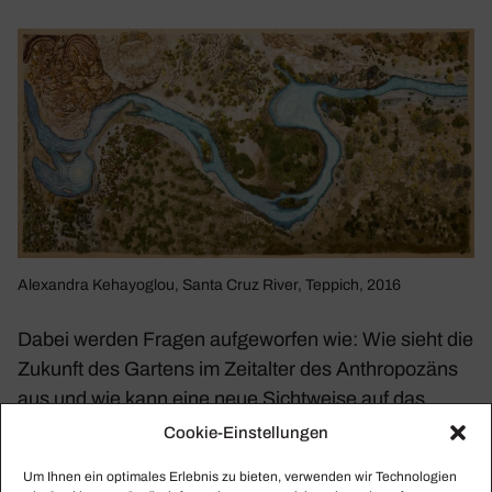
Alex­andra Keha­yo­glou, Santa Cruz River, Teppich, 2016
Dabei werden Fragen aufge­worfen wie: Wie sieht die
Zukunft des Gartens im Zeit­alter des Anthro­po­zäns
aus und wie kann eine neue Sicht­weise auf das
Gärt­nern zu einer besseren Zukunft beitragen?
Cookie-Einstellungen
Um Ihnen ein optimales Erlebnis zu bieten, verwenden wir Technologien
>
Vitra Design Museum