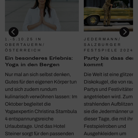
1.-5.10.25 IN
JEDERMANN/
OBERTAUERN/
SALZBURGER
ÖSTERREICH
FESTSPIELE 2024
Ein beson­deres Erlebnis:
Party bis dass der 
Yoga in den Bergen
kommt
Nur mal an sich selbst denken,
Die Welt ist eine glitzern
Gutes für den eigenen Körper tun
Diskokugel, die von rau
und sich zudem rundum
Partys und Festivitäten
kulinarisch verwöhnen lassen: Im
angetrieben wird. Zum
Oktober begleitet die
strahlenden Aufblitzen b
Yogaexpertin Christina Stambula
sie die Jedermänner und
4 entspannungsreiche
dieser Tage, die mit ihre
Urlaubstage. Und das Hotel
Festspielroben und
Steiner sorgt für den passenden
Ausgehkleidern um