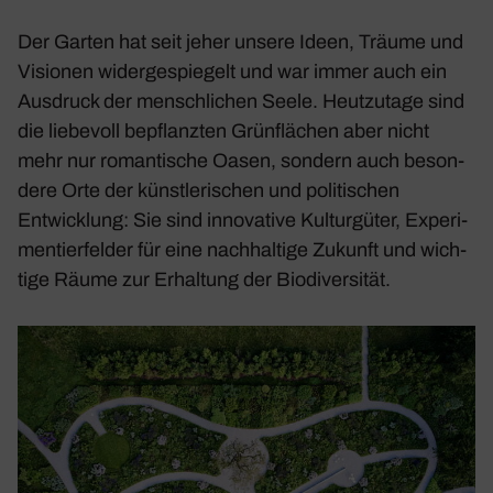
Der Garten hat seit jeher unsere Ideen, Träume und
Visionen wider­ge­spie­gelt und war immer auch ein
Ausdruck der mensch­li­chen Seele. Heut­zu­tage sind
die liebe­voll bepflanzten Grün­flä­chen aber nicht
mehr nur roman­ti­sche Oasen, sondern auch beson­
dere Orte der künst­le­ri­schen und poli­ti­schen
Entwick­lung: Sie sind inno­va­tive Kultur­güter, Expe­ri­
men­tier­felder für eine nach­hal­tige Zukunft und wich­
tige Räume zur Erhal­tung der Biodi­ver­sität.