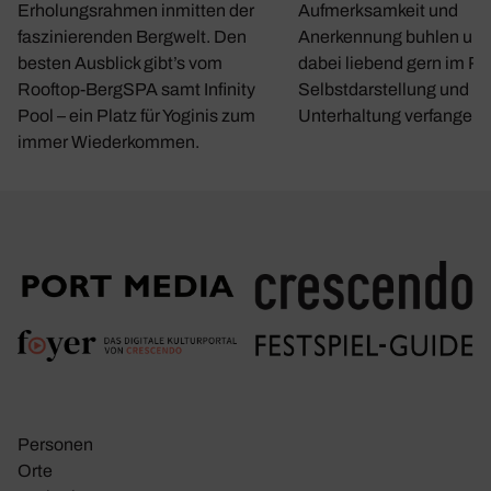
Erholungsrahmen inmitten der
Aufmerksamkeit und
faszinierenden Bergwelt. Den
Anerkennung buhlen und
besten Ausblick gibt’s vom
dabei liebend gern im R
Rooftop-BergSPA samt Infinity
Selbstdarstellung und le
Pool – ein Platz für Yoginis zum
Unterhaltung verfangen.
immer Wiederkommen.
Personen
Orte