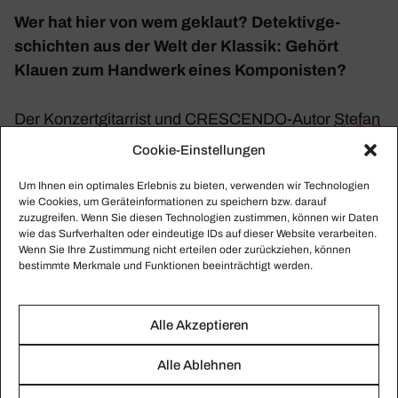
Wer hat hier von wem geklaut? Detek­tiv­ge­
schichten aus der Welt der Klassik: Gehört
Klauen zum Hand­werk eines Kompo­nisten?
Der Konzert­gi­tar­rist und CRESCENDO-Autor
Stefan
Sell
begibt sich auf Spuren­suche. Er geht verdäch­
Cookie-Einstellungen
tigen Motiven nach, sammelt unter­schla­gene und
Um Ihnen ein optimales Erlebnis zu bieten, verwenden wir Technologien
offen­sicht­liche Indi­zien und ermit­telt, wer sich wann
wie Cookies, um Geräteinformationen zu speichern bzw. darauf
und wo die ein oder andere Melodie geborgt hat.
zuzugreifen. Wenn Sie diesen Technologien zustimmen, können wir Daten
wie das Surfverhalten oder eindeutige IDs auf dieser Website verarbeiten.
Packend und augen­zwin­kernd entdeckt Stefan Sell
Wenn Sie Ihre Zustimmung nicht erteilen oder zurückziehen, können
hörens­werte Dieb­stähle der Musik­ge­schichte.
bestimmte Merkmale und Funktionen beeinträchtigt werden.
Fotos: Julia Wesely
Alle Akzeptieren
Alle Ablehnen