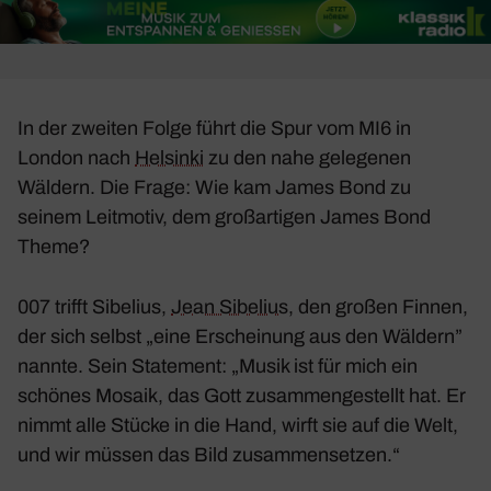
In der zweiten Folge führt die Spur vom MI6 in
London nach
Helsinki
zu den nahe gele­genen
Wäldern. Die Frage: Wie kam James Bond zu
seinem Leit­motiv, dem groß­ar­tigen James Bond
Theme?
007 trifft Sibe­lius,
Jean Sibe­lius
, den großen Finnen,
der sich selbst „eine Erschei­nung aus den Wäldern”
nannte. Sein State­ment: „Musik ist für mich ein
schönes Mosaik, das Gott zusam­men­ge­stellt hat. Er
nimmt alle Stücke in die Hand, wirft sie auf die Welt,
und wir müssen das Bild zusam­men­setzen.“