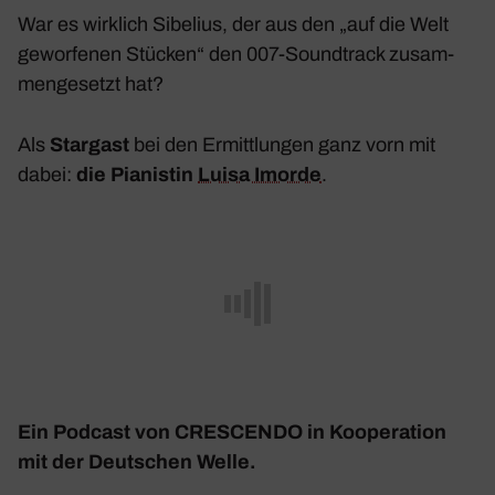
War es wirk­lich Sibe­lius, der aus den „auf die Welt
gewor­fenen Stücken“ den 007-Sound­track zusam­
men­ge­setzt hat?
Als
Star­gast
bei den Ermitt­lungen ganz vorn mit
dabei:
die Pianistin
Luisa Imorde
.
Ein Podcast von CRESCENDO in Koope­ra­tion
mit der Deut­schen Welle.