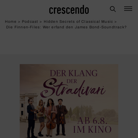
Home
>
Podcast
>
Hidden Secrets of Classical Music
>
Die Finnen-Files: Wer erfand den James Bond-Sound­track?