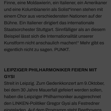
Finne, eine Molda­wierin, ein Italiener, ein Ameri­kaner
und eine Kolum­bia­nerin als Solist*innen stehen mit
einem Chor aus verschie­densten Nationen auf der
Bühne. Ein Italiener diri­giert das inter­na­tio­nale
Staats­or­chester Stutt­gart
. Sinn­fäl­liger als an diesem
Beispiel lässt sich die Inter­na­tio­na­lität unserer
Kunst­form nicht anschau­lich machen!“ Mehr gibt es
eigent­lich nicht zu sagen. PUNKT.
LEIP­ZIGER PHIL­HAR­MO­NIKER FEIERN MIT
GYSI
Streit in
Leipzig
. Zum Gedenk­kon­zert am 9.Oktober,
bei dem 30 Jahre Mauer­fall gefeiert werden sollen,
haben die Leip­ziger Phil­har­mo­niker ausge­rechnet
den LINKEN-Poli­tiker Gregor Gysi als Fest­redner
einge­laden. Auf dem Programm steht Beet­ho­vens