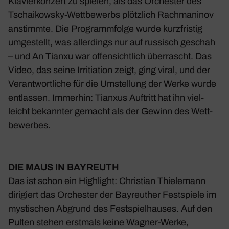
Klavier­kon­zert zu spielen, als das Orchester des
Tschai­kowsky-Wett­be­werbs plötz­lich Rach­ma­ninov
anstimmte. Die Programm­folge wurde kurz­fristig
umge­stellt, was aller­dings nur auf russisch geschah
– und An Tianxu war offen­sicht­lich über­rascht. Das
Video, das seine Irritia­tion zeigt, ging viral, und der
Verant­wort­liche für die Umstel­lung der Werke wurde
entlassen. Immerhin: Tianxus Auftritt hat ihn viel­
leicht bekannter gemacht als der Gewinn des Wett­
be­werbes.
DIE MAUS IN BAYREUTH
Das ist schon ein High­light: Chris­tian Thie­le­mann
diri­giert das
Orchester der Bayreu­ther Fest­spiele
im
mysti­schen Abgrund des Fest­spiel­hauses. Auf den
Pulten stehen erst­mals keine Wagner-Werke,