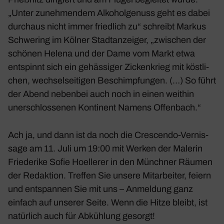
„Unter zuneh­mendem Alko­hol­ge­nuss geht es dabei
durchaus nicht immer fried­lich zu“ schreibt Markus
Schwe­ring im Kölner Stadt­an­zeiger, „zwischen der
schönen Helena und der Dame vom Markt etwa
entspinnt sich ein gehäs­siger Zicken­krieg mit köst­li­
chen, wech­sel­sei­tigen Beschimp­fungen. (…) So führt
der Abend nebenbei auch noch in einen weithin
uner­schlos­senen Konti­nent Namens Offen­bach.“
Ach ja, und dann ist da noch die Crescendo-Vernis­
sage am 11. Juli um 19:00 mit Werken der Malerin
Frie­de­rike Sofie Hoel­lerer in den Münchner Räumen
der Redak­tion. Treffen Sie unsere Mitar­beiter, feiern
und entspannen Sie mit uns – Anmel­dung ganz
einfach auf unserer Seite. Wenn die Hitze bleibt, ist
natür­lich auch für Abküh­lung gesorgt!