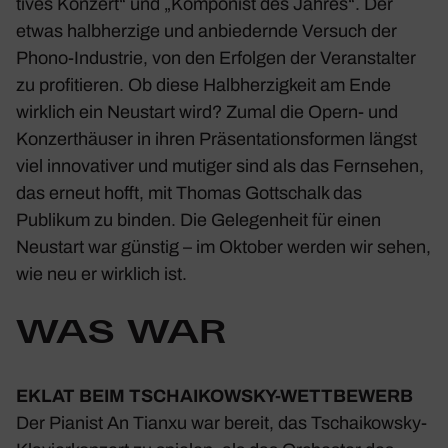
tives Konzert“ und „Kompo­nist des Jahres“. Der
etwas halb­her­zige und anbie­dernde Versuch der
Phono-Indus­trie, von den Erfolgen der Veran­stalter
zu profi­tieren. Ob diese Halb­her­zig­keit am Ende
wirk­lich ein Neustart wird? Zumal die Opern- und
Konzert­häuser in ihren Präsen­ta­ti­ons­formen längst
viel inno­va­tiver und mutiger sind als das Fern­sehen,
das erneut hofft, mit Thomas Gott­schalk das
Publikum zu binden. Die Gele­gen­heit für einen
Neustart war günstig – im Oktober werden wir sehen,
wie neu er wirk­lich ist.
WAS WAR
EKLAT BEIM TSCHAI­KOWSKY-WETT­BE­WERB
Der Pianist An Tianxu war bereit, das Tschai­kowsky-