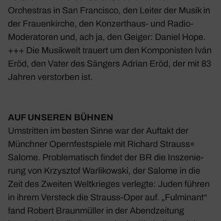
Orchestras in San Fran­cisco, den Leiter der Musik in
der Frau­en­kirche, den Konzert­haus- und Radio-
Mode­ra­toren und, ach ja, den Geiger: Daniel Hope.
+++ Die Musik­welt trauert um den Kompo­nisten Iván
Eröd, den Vater des Sängers Adrian Eröd, der mit 83
Jahren verstorben ist.
AUF UNSEREN BÜHNEN
Umstritten im besten Sinne war der Auftakt der
Münchner Opern­fest­spiele
mit Richard Strauss«
Salome. Proble­ma­tisch findet der BR die Insze­nie­
rung von Krzy­sztof Warli­kowski, der Salome in die
Zeit des Zweiten Welt­krieges verlegte: Juden führen
in ihrem Versteck die Strauss-Oper auf. „Fulmi­nant“
fand Robert Braun­müller in der Abend­zei­tung