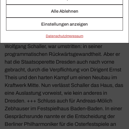
2022 neuer Inten­dant der Leip­ziger Oper. Bis dahin
Alle Ablehnen
wird er weiterhin als Inten­dant der Inter­na­tio­nalen
Händel­fest­spiele in Göttingen arbeiten. Wolff gilt als
Einstellungen anzeigen
gewiefter Manager und ist gleich­zeitig auch Musiker.
Daten­schutz
Impressum
+++ Der Inten­dant der Staats­ope­rette
Dresden
,
Wolf­gang Schaller, war umstritten: in seiner
program­ma­ti­schen Rück­wärts­ge­wandt­heit. Aber er
hat die
Staats­ope­rette Dresden
auch nach vorne
gebracht, durch die Verpflich­tung von Diri­gent Ernst
Theis und den harten Kampf um einen Neubau im
Kraft­werk Mitte. Nun verlässt Schaller das Haus, das
eine Auslas­tung vorweist, wie kein anderes in
Dresden. +++ Schluss auch für Andreas-Mölich
Zebhauser im Fest­spiel­haus
Baden-Baden
. In einer
Gesprächs­runde nannte er die Entschei­dung der
Berliner Phil­har­mo­niker
für die Oster­fest­spiele an