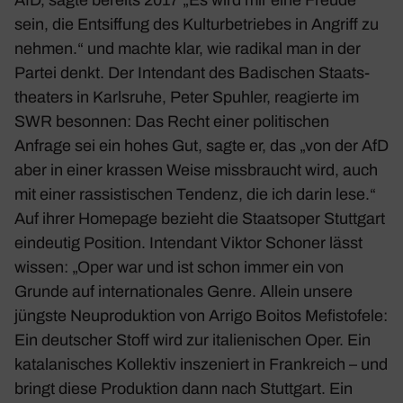
sein, die Entsiffung des Kultur­be­triebes in Angriff zu
nehmen.“ und machte klar, wie radikal man in der
Partei denkt. Der Inten­dant des Badi­schen Staats­
thea­ters in
Karls­ruhe
, Peter Spuhler, reagierte im
SWR besonnen: Das Recht einer poli­ti­schen
Anfrage sei ein hohes Gut, sagte er, das „von der AfD
aber in einer krassen Weise miss­braucht wird, auch
mit einer rassis­ti­schen Tendenz, die ich darin lese.“
Auf ihrer Home­page bezieht die Staats­oper
Stutt­gart
eindeutig Posi­tion. Inten­dant Viktor Schoner lässt
wissen: „Oper war und ist schon immer ein von
Grunde auf inter­na­tio­nales Genre. Allein unsere
jüngste Neupro­duk­tion von Arrigo Boitos Mefi­sto­fele:
Ein deut­scher Stoff wird zur italie­ni­schen Oper. Ein
kata­la­ni­sches Kollektiv insze­niert in Frank­reich – und
bringt diese Produk­tion dann nach Stutt­gart. Ein