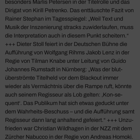
beson­ders Marlis Petersen in der Titel­rolle und das
Dirigat von Kirill Petrenko. Das enttäuschte Fazit von
Rainer Stephan im Tages­spiegel: „Weil Text und
Musik der Insze­nie­rung stracks zuwi­der­laufen, muss
die Inter­pre­ta­tion auch in diesem Punkt schei­tern.“
+++ Dieter Stoll feiert in der Deut­schen Bühne die
Auffüh­rung von Wolf­gang Rihms Jakob Lenz in der
Regie von Tilman Knabe unter Leitung von Guido
Johannes Rumstadt in Nürn­berg: „Was der blut­
über­strömte Titel­held vor dem Blackout immer
wieder als Vermächtnis über die Rampe ruft, könnte
auch seinem Regis­seur als Lob gelten: ‚Kon-se-
quent‘. Das Publikum hat sich etwas geduckt unter
dem Wahr­heits-Beschuss – und die Auffüh­rung samt
Regis­seur dann lang anhal­tend gefeiert.“ +++ Unzu­
frieden war Chris­tian Wild­hagen in der NZZ mit dem
Zürcher Nabucco in der Regie von Andreas Homoki.