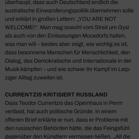
über­haupt, dass auch Deutsch­land endlich die
austra­li­sche Einwan­de­rungs­po­litik über­nehmen solle
und erklärt in großen Lettern: „YOU ARE NOT
WELCOME!“. Man mag sowohl vom Streit um Gysi
als auch von den Einlas­sungen Moos­dorfs halten,
was man will – beides aber zeigt, wie wichtig es ist,
dass beson­nene Menschen für Mensch­lich­keit, den
Dialog, das Demo­kra­ti­sche und Inter­na­tio­nale in der
Musik kämpfen – und wie schwer ihr Kampf im Leip­
ziger Alltag zuweilen ist.
CURR­ENTZIS KRITI­SIERT RUSS­LAND
Dass Teodor Curr­entzis das Opern­haus in Perm
verlässt, hat auch poli­ti­sche Gründe. In einem
offenen Brief erklärte er nun, dass er Probleme mit
den russi­schen Behörden hätte, die das Fein­ge­fühl
gegen­über den Künst­lern vermissen ließen. „All die