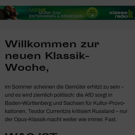
Will­kommen zur
neuen Klassik-
Woche,
im Sommer scheinen die Gemüter erhitzt zu sein –
und es wird ziem­lich poli­tisch: die AfD sorgt in
Baden-Würt­ten­berg und
Sachsen
für Kultur-Provo­
ka­tionen, Teodor Curr­entzis kriti­siert Russ­land – nur
der Opus-Klassik macht weiter wie immer. Fast.