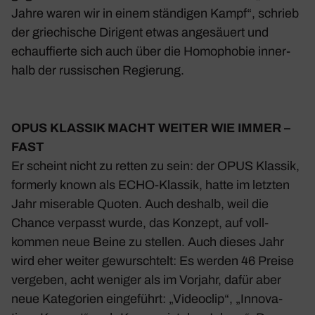
Jahre waren wir in einem stän­digen Kampf“, schrieb
der grie­chi­sche Diri­gent etwas ange­säuert und
echauf­fierte sich auch über die Homo­phobie inner­
halb der russi­schen Regie­rung.
OPUS KLASSIK
MACHT WEITER WIE IMMER –
FAST
Er scheint nicht zu retten zu sein: der OPUS Klassik,
form­erly known als ECHO-Klassik, hatte im letzten
Jahr mise­rable Quoten. Auch deshalb, weil die
Chance verpasst wurde, das Konzept, auf voll­
kommen neue Beine zu stellen. Auch dieses Jahr
wird eher weiter gewursch­telt: Es werden 46 Preise
vergeben, acht weniger als im Vorjahr, dafür aber
neue Kate­go­rien einge­führt: „Video­clip“, „Inno­va­