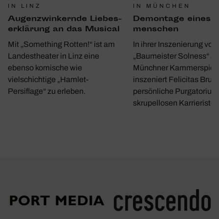
IN MÜNCHEN
IN LINZ
Demon­tage eines 
Augen­zwin­kernde Liebes­
men­schen
er­klä­rung an das Musical
In ihrer Inszenierung von
Mit „Something Rotten!“ ist am
„Baumeister Solness“ a
Landestheater in Linz eine
Münchner Kammerspiel
ebenso komische wie
inszeniert Felicitas Bruc
vielschichtige „Hamlet-
persönliche Purgatorium
Persiflage“ zu erleben.
skrupellosen Karrieristen