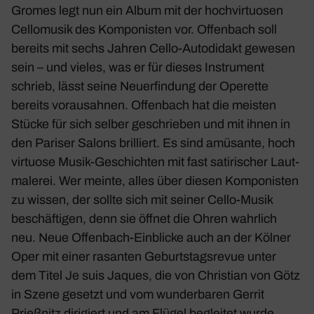
Gromes legt nun ein Album mit der hoch­vir­tuosen
Cello­musik des Kompo­nisten vor. Offen­bach soll
bereits mit sechs Jahren Cello-Auto­di­dakt gewesen
sein – und vieles, was er für dieses Instru­ment
schrieb, lässt seine Neuerfin­dung der Operette
bereits voraus­ahnen. Offen­bach hat die meisten
Stücke für sich selber geschrieben und mit ihnen in
den Pariser Salons bril­liert. Es sind amüsante, hoch
virtuose Musik-Geschichten mit fast sati­ri­scher Laut­
ma­lerei. Wer meinte, alles über diesen Kompo­nisten
zu wissen, der sollte sich mit seiner Cello-Musik
beschäf­tigen, denn sie öffnet die Ohren wahr­lich
neu. Neue Offen­bach-Einblicke auch an der Kölner
Oper mit einer rasanten Geburts­tags­revue unter
dem Titel Je suis Jaques, die von Chris­tian von Götz
in Szene gesetzt und vom wunder­baren Gerrit
Prieß­nitz diri­giert und am Flügel begleitet wurde.