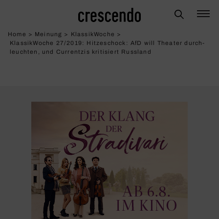
Home
>
Meinung
>
KlassikWoche
>
KlassikWoche 27/2019: Hitze­schock: AfD will Theater durch­
leuchten, und Curr­entzis kriti­siert Russ­land