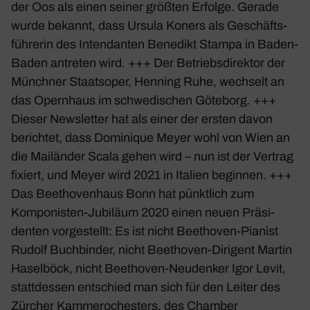
der Oos als einen seiner größten Erfolge. Gerade
wurde bekannt, dass Ursula Koners als Geschäfts­
füh­rerin des Inten­danten Bene­dikt Stampa in Baden-
Baden antreten wird. +++ Der Betriebs­di­rektor der
Münchner Staats­oper, Henning Ruhe, wech­selt an
das Opern­haus im schwe­di­schen
Göte­borg
. +++
Dieser News­letter hat als einer der ersten davon
berichtet, dass Domi­nique Meyer wohl von Wien an
die Mailänder Scala gehen wird – nun ist der Vertrag
fixiert, und Meyer wird 2021 in Italien beginnen. +++
Das Beet­ho­ven­haus Bonn hat pünkt­lich zum
Kompo­nisten-Jubi­läum 2020 einen neuen Präsi­
denten vorge­stellt: Es ist nicht Beet­hoven-Pianist
Rudolf Buch­binder, nicht Beet­hoven-Diri­gent Martin
Hasel­böck, nicht Beet­hoven-Neudenker Igor Levit,
statt­dessen entschied man sich für den Leiter des
Zürcher Kammero­ches­ters, des Chamber