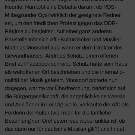
Neunte. Nun tobt eine Debatte darum, ob PDS-
Mitbe­gründer Gysi wirk­lich der geeig­nete Redner
sei, um den fried­li­chen Protest gegen das DDR-
Régime zu begleiten. Auf einer ganz anderen
Baustelle tobt sich AfD-Kultur­denker und Musiker
Matthias Moos­dorf aus, wenn er dem Direktor des
Gewand­hauses, Andreas Schulz, einen offenen
Brief auf Face­book schreibt. Schulz hatte sein Haus
als welt­of­fenen Ort beschrieben und die Inter­na­tio­
na­lität der Musik gefeiert. Moos­dorf polterte nun
dagegen, warnte vor Über­frem­dung, berief sich auf
die Bürger­ge­sell­schaft, die angeb­lich keine Wessis
und Ausländer in Leipzig wolle, verkaufte die AfD als
Förderin der Kultur (weil man für die tarif­liche
Bezah­lung von Orches­tern sei, wobei unklar ist, ob
das dann nur für deut­sche Musiker gilt?) und findet