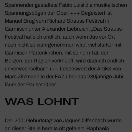
Span­nender gestal­tete Fabio Luisi die musi­ka­li­schen
Span­nungs­bögen der Oper. +++ Begeis­tert ist
Manuel Brug vom Richard Strauss Festival in
Garmisch unter Alex­ander Lieb­reich: „Das Strauss-
Festival hat sich endlich, auch wenn das vor Ort
noch nicht so wahr­ge­nommen wird, viel stärker mit
Garmisch-Parten­kir­chen
, mit seinem Tal, den
Bergen, der Region verknüpft, wird dadurch endlich
unver­wech­selbar.“ +++ Lesens­wert der Artikel von
Marc Zitz­mann in der FAZ über das 230jährige Jubi­
läum der Pariser Oper.
WAS LOHNT
Der 200. Geburtstag von Jaques Offen­bach wurde
an dieser Stelle bereits oft gefeiert. Raphaela