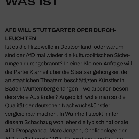
WAS IST
AFD WILL STUTT­GARTER OPER DURCH­
LEUCHTEN
Ist es die Hitze­welle in Deutsch­land, oder warum
sind der AfD mal wieder die kultur­po­li­ti­schen Siche­
rungen durch­ge­brannt? In einer Kleinen Anfrage will
die Partei Klar­heit über die Staats­an­ge­hö­rig­keit der
an staat­li­chen Thea­tern beschäf­tigten Künstler in
Baden-Würt­tem­berg
erlangen
– wo arbeiten beson­
ders viele Ausländer? Angeb­lich wolle man so die
Qualität der deut­schen Nach­wuchs­künstler
vergleichbar machen. In Wahr­heit steckt hinter
diesem Schachzug wohl eher die typisch natio­nale
AfD-Propa­ganda. Marc Jongen, Chef­ideo­loge der
AfD, sagte bereits 2017 „Es wird mir eine Freude