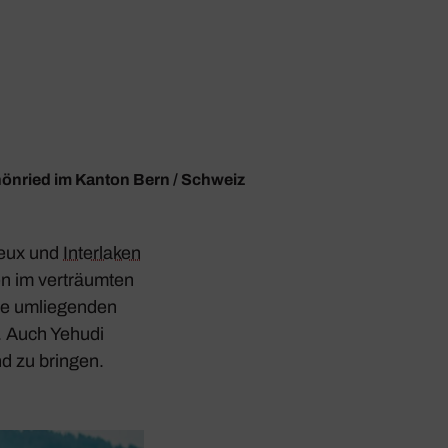
hönried im Kanton Bern / Schweiz
reux und
Inter­laken
ten im verträumten
le umlie­genden
. Auch Yehudi
nd zu bringen.