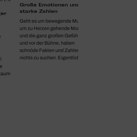
Große Emotionen und
starke Zahlen
er
Geht es um bewegende Musik,
um zu Herzen gehende Momente
und die ganz großen Gefühle auf
r
und vor der Bühne, haben
schnöde Fakten und Zahlen dort
nichts zu suchen. Eigentlich.
i
ie
 kaum