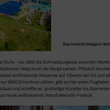
Das Hotel Ermitage in Sc
war Ruhe – bis 1905 die Schmal­spur­gleise zwischen Mont
idyl­li­schen Weg durch die Berge kamen. Plötz­lich tauch
Gstaad wohl­ha­bende Reisende auf. Obwohl der Ort und al
ur 6800 Einwohner zählen, gibt es hier einen Flug­hafen
staad und schaffte es, groß­ar­tige Künstler ins Saanen­la
as heute welt­be­kannte Yehudi Menuhin Festival.