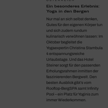
ÖSTERREICH
Ein beson­deres Erlebnis:
DERE WIEN
Yoga in den Bergen
r­barer Wider­stand
Nur mal an sich selbst denken,
 in Europa zeigt das
Gutes für den eigenen Körper tun
elvedere in einer großen
und sich zudem rundum
sstellung das malerische
kulinarisch verwöhnen lassen: Im
 bedeutenden franko-
Oktober begleitet die
ischen Künstlerin
Yogaexpertin Christina Stambula
ourgeois.
4 entspannungsreiche
Urlaubstage. Und das Hotel
Steiner sorgt für den passenden
Erholungsrahmen inmitten der
faszinierenden Bergwelt. Den
besten Ausblick gibt’s vom
Rooftop-BergSPA samt Infinity
Pool – ein Platz für Yoginis zum
immer Wiederkommen.