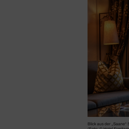
Blick aus der „Saane“ 
(Foto: © Hotel Ermi­tag