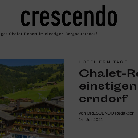
ge: Chalet-Resort im eins­tigen Berg­bau­ern­dorf
HOTEL ERMITAGE
Chalet-R
eins­tige
ern­dorf
von
CRESCENDO Redaktion
14. Juli 2021