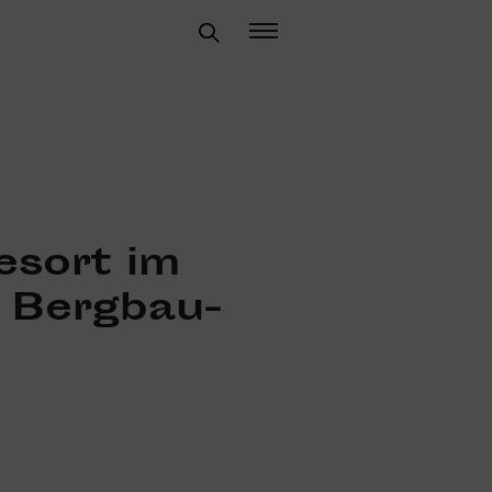
esort im
n Berg­bau­