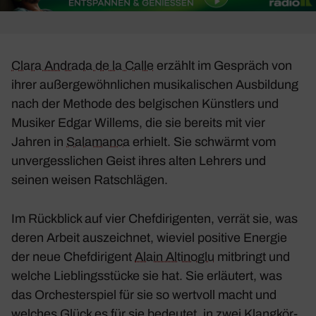
Clara Andrada de la Calle
erzählt im Gespräch von
ihrer außer­ge­wöhn­li­chen musi­ka­li­schen Ausbil­dung
nach der Methode des belgi­schen Künst­lers und
Musiker Edgar Willems, die sie bereits mit vier
Jahren in
Sala­manca
erhielt. Sie schwärmt vom
unver­gess­li­chen Geist ihres alten Lehrers und
seinen weisen Ratschlägen.
Im Rück­blick auf vier Chef­di­ri­genten, verrät sie, was
deren Arbeit auszeichnet, wieviel posi­tive Energie
der neue Chef­di­ri­gent
Alain Alti­noglu
mitbringt und
welche Lieb­lings­stücke sie hat. Sie erläu­tert, was
das Orches­ter­spiel für sie so wert­voll macht und
welches Glück es für sie bedeutet, in zwei Klang­kör­