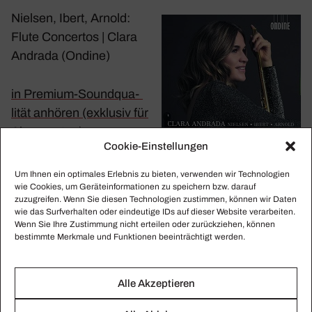
Nielsen, Ibert, Arnold:
Flute Concertos | Clara
Andrada (Ondine)
in Premium-Sound­qua­
lität anhören (exklusiv für
Abon­nenten)
Cookie-Einstellungen
Hier bestellen
Um Ihnen ein optimales Erlebnis zu bieten, verwenden wir Technologien
wie Cookies, um Geräteinformationen zu speichern bzw. darauf
zuzugreifen. Wenn Sie diesen Technologien zustimmen, können wir Daten
Rezen­sion
hier
wie das Surfverhalten oder eindeutige IDs auf dieser Website verarbeiten.
Wenn Sie Ihre Zustimmung nicht erteilen oder zurückziehen, können
bestimmte Merkmale und Funktionen beeinträchtigt werden.
>
Mehr Info unter
www.clara-andrada.com
Fotos: Gisela Schenker
Alle Akzeptieren