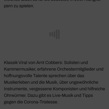
pern zu spielen.
Klassik Viral von Arnt Cobbers: Solisten und
Kammer­mu­siker, erfah­rene Orches­ter­mit­glieder und
hoff­nungs­volle Talente spre­chen über das
Musikerleben und die Musik, über unge­wöhn­liche
Instru­mente, verges­sene Kompo­nisten und hilf­reiche
Ohrwürmer. Dazu gibt es Live-Musik und Tipps
gegen die Corona-Tris­tesse.