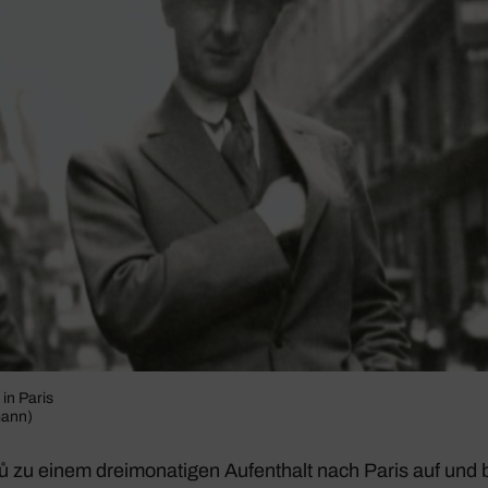
in Paris
mann)
 zu einem drei­mo­na­tigen Aufent­halt nach Paris auf und b