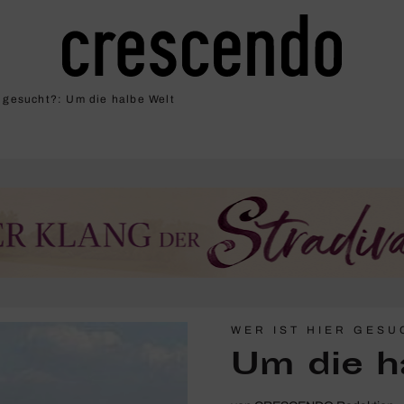
r gesucht?: Um die halbe Welt
WER IST HIER GESU
Um die h