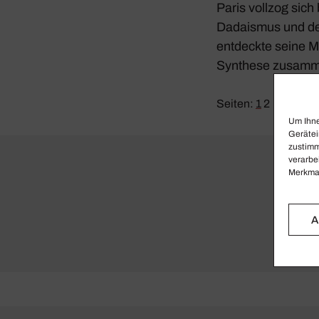
Paris vollzog sich
Dada­ismus und dem
entdeckte seine Mus
Synthese zusamm
Seiten:
1
2
Um Ihne
Gerätei
zustimm
verarbe
Merkmal
A