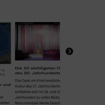
Die 10 wich­tigsten Opern
DIE
des 20. Jahr­hun­derts
RO,
Die Oper, ein Kind westlicher
n und
Kultur des 17. Jahrhunderts,
entfaltete sich im 18. und 19.
Der
Jahrhundert zu voller Blüte.
ielten
Monumentale Werke bescherten