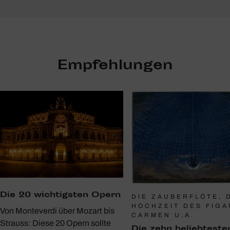
Empfehlungen
Die 20 wich­tigsten Opern
DIE ZAUBERFLÖTE, 
HOCHZEIT DES FIGA
Von Monteverdi über Mozart bis
CARMEN U.A.
Strauss: Diese 20 Opern sollte
Die zehn belieb­teste