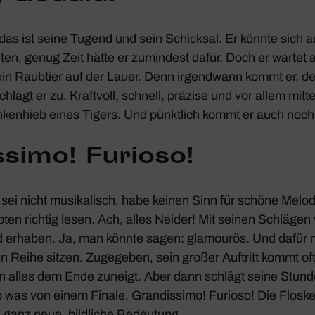
das ist seine Tugend und sein Schicksal. Er könnte sich 
lten, genug Zeit hätte er zumin­dest dafür. Doch er wartet 
ein Raub­tier auf der Lauer. Denn irgend­wann kommt er, der
lägt er zu. Kraft­voll, schnell, präzise und vor allem mitt
an­ken­hieb eines Tigers. Und pünkt­lich kommt er auch noch
s­simo! Furioso!
ei nicht musi­ka­lisch, habe keinen Sinn für schöne Melo­
oten richtig lesen. Ach, alles Neider! Mit seinen Schlägen 
 und erhaben. Ja, man könnte sagen: glamourös. Und dafür 
en Reihe sitzen. Zuge­geben, sein großer Auftritt kommt of
n alles dem Ende zuneigt. Aber dann schlägt seine Stunde
o was von einem Finale. Gran­dis­simo! Furioso! Die Floske
ganz neue, bild­liche Bedeu­tung.