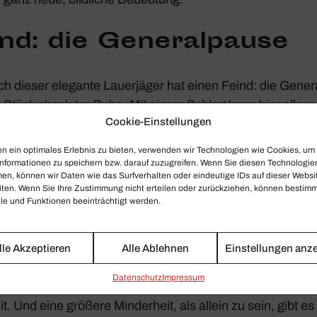
nd: die Gene­ral­pause
h dieser elegante Lauer­jäger hat einen Feind: die Gene­r
ige Stück abso­luter Ruhe. Mit einem Schlag kann hier alles 
Cookie-Einstellungen
s Wortes. Wer zu spät kommt, den bestraft schon das Le
r! Denn manchmal straft es denje­nigen noch viel mehr, der
n ein optimales Erlebnis zu bieten, verwenden wir Technologien wie Cookies, um
halten können, den rich­tigen Zeit­punkt abwarten. Dafür 
nformationen zu speichern bzw. darauf zuzugreifen. Wenn Sie diesen Technologie
en, können wir Daten wie das Surfverhalten oder eindeutige IDs auf dieser Websi
hte und nerven­starke Typen. Ja, und Typinnen. So viel Z
iten. Wenn Sie Ihre Zustimmung nicht erteilen oder zurückziehen, können bestim
Wobei es nach wie vor doch eher eine Männer­do­mäne ist
e und Funktionen beeinträchtigt werden.
für Herden­tiere
lle Akzeptieren
Alle Ablehnen
Einstellungen anz
Daten­schutz
Impressum
ür Herden­tiere. Ein Exem­plar sagte einmal: Wer oft allein 
eit. Und eine größere Minder­heit, als allein zu sein, gibt 