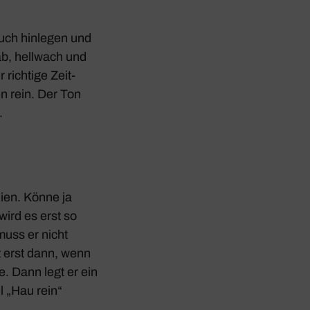
auch hinlegen und
ab, hell­wach und
 rich­tige Zeit­
en rein. Der Ton
.
dien. Könne ja
wird es erst so
muss er nicht
t erst dann, wenn
. Dann legt er ein
l „Hau rein“