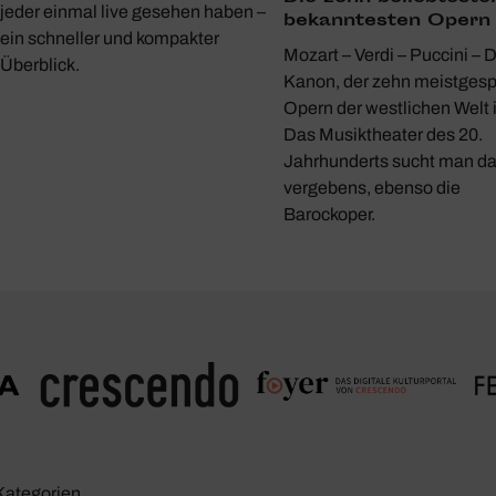
jeder einmal live gesehen haben –
bekann­testen Opern
ein schneller und kompakter
Mozart – Verdi – Puccini – 
Überblick.
Kanon, der zehn meistgesp
Opern der westlichen Welt i
Das Musiktheater des 20.
Jahrhunderts sucht man da
vergebens, ebenso die
Barockoper.
Kate­go­rien