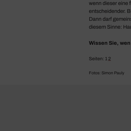
wenn dieser eine f
entschei­dender. B
Dann darf gemein­s
diesem Sinne: Hau
Wissen Sie, wen 
Seiten:
1
2
Fotos: Simon Pauly