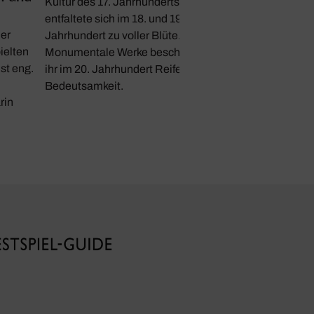
Kultur des 17. Jahrhunderts,
entfaltete sich im 18. und 19.
Der
Jahrhundert zu voller Blüte.
ielten
Monumentale Werke bescherten
st eng.
ihr im 20. Jahrhundert Reife und
Bedeutsamkeit.
rin