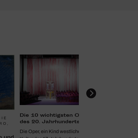
Die 10 wich­tigsten Opern
DIE
des 20. Jahr­hun­derts
RO,
Die Oper, ein Kind westlicher
n und