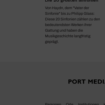
Die 20 größten Sinfo­nien
Von Haydn, dem "Vater der
ST HIER GESUCHT?
Sinfonie" bis zu Philipp Glass:
ti­scher Ort
Diese 20 Sinfonien zählen zu den
zu treffen, ist
bedeutendsten Werken ihrer
aft. Es tut weh. Sehr
Gattung und haben die
ieser Schmerz ist
Musikgeschichte langfristig
, er ist real.
geprägt.
Personen
Orte
Insti­tu­tionen