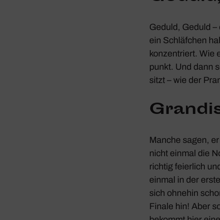
Geduld, Geduld – 
ein Schläf­chen ha
konzen­triert. Wie 
punkt. Und dann sch
sitzt – wie der Pr
Gran­di
Manche sagen, er s
nicht einmal die N
richtig feier­lich
einmal in der erst
sich ohnehin scho
Finale hin! Aber s
bekommt hier eine 