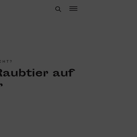
CHT?
aub­tier auf
r