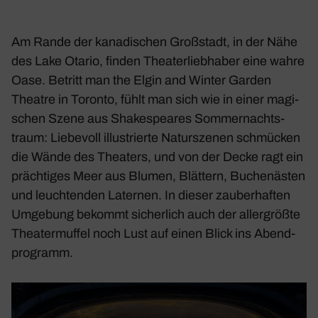
Am Rande der kana­di­schen Groß­stadt, in der Nähe
des Lake Otario, finden Thea­ter­lieb­haber eine wahre
Oase. Betritt man the Elgin and Winter Garden
Theatre in Toronto, fühlt man sich wie in einer magi­
schen Szene aus Shake­speares Sommer­nachts­
traum: Liebe­voll illus­trierte Natur­szenen schmü­cken
die Wände des Thea­ters, und von der Decke ragt ein
präch­tiges Meer aus Blumen, Blät­tern, Buchen­ästen
und leuch­tenden Laternen. In dieser zauber­haften
Umge­bung bekommt sicher­lich auch der aller­größte
Thea­ter­muffel noch Lust auf einen Blick ins Abend­
pro­gramm.