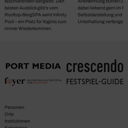
faszinierenden Bergwelt. Den
Anerkennung buhlen und
besten Ausblick gibt’s vom
dabei liebend gern im R
Rooftop-BergSPA samt Infinity
Selbstdarstellung und le
Pool – ein Platz für Yoginis zum
Unterhaltung verfangen.
immer Wiederkommen.
Personen
Orte
Insti­tu­tionen
Kate­go­rien