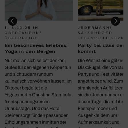
1.-5.10.25 IN
JEDERMANN/
OBERTAUERN/
SALZBURGER
ÖSTERREICH
FESTSPIELE 2024
Ein beson­deres Erlebnis:
Party bis dass der 
Yoga in den Bergen
kommt
Nur mal an sich selbst denken,
Die Welt ist eine glitzern
Gutes für den eigenen Körper tun
Diskokugel, die von rau
und sich zudem rundum
Partys und Festivitäten
kulinarisch verwöhnen lassen: Im
angetrieben wird. Zum
Oktober begleitet die
strahlenden Aufblitzen b
Yogaexpertin Christina Stambula
sie die Jedermänner und
4 entspannungsreiche
dieser Tage, die mit ihre
Urlaubstage. Und das Hotel
Festspielroben und
Steiner sorgt für den passenden
Ausgehkleidern um
Erholungsrahmen inmitten der
Aufmerksamkeit und