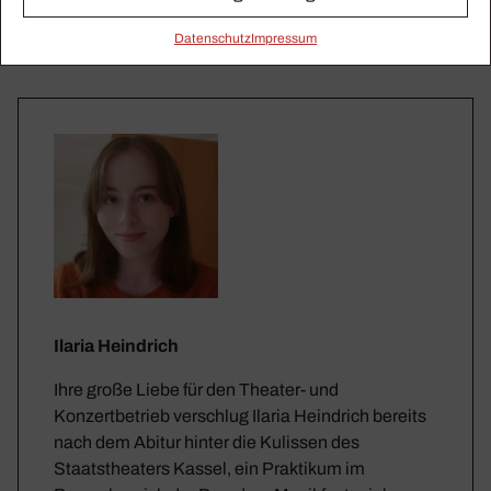
Daten­schutz
Impressum
Ilaria Heindrich
Ihre große Liebe für den Theater- und
Konzertbetrieb verschlug Ilaria Heindrich bereits
nach dem Abitur hinter die Kulissen des
Staatstheaters Kassel, ein Praktikum im