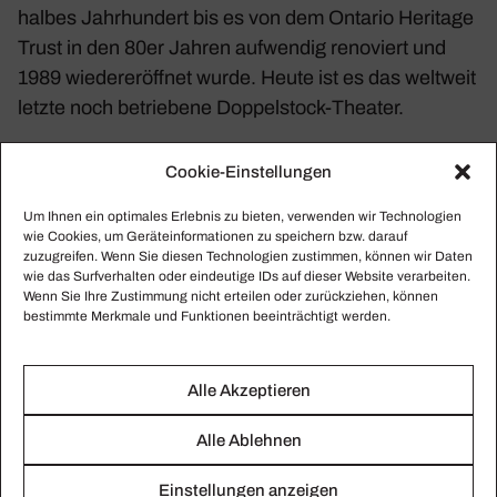
halbes Jahr­hun­dert bis es von dem Ontario Heri­tage
Trust in den 80er Jahren aufwendig reno­viert und
1989 wieder­eröffnet wurde. Heute ist es das welt­weit
letzte noch betrie­bene Doppel­stock-Theater.
>
Weitere Informationen zum Winter Garden Theatre
Cookie-Einstellungen
auf:
Um Ihnen ein optimales Erlebnis zu bieten, verwenden wir Technologien
https://www.heritagetrust.on.ca/EWG/ewg-home
wie Cookies, um Geräteinformationen zu speichern bzw. darauf
zuzugreifen. Wenn Sie diesen Technologien zustimmen, können wir Daten
wie das Surfverhalten oder eindeutige IDs auf dieser Website verarbeiten.
Fotos: WikiCommons / Ontario Heritage Trust
Wenn Sie Ihre Zustimmung nicht erteilen oder zurückziehen, können
bestimmte Merkmale und Funktionen beeinträchtigt werden.
Alle Akzeptieren
Alle Ablehnen
Einstellungen anzeigen