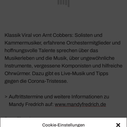
Klassik Viral von Arnt Cobbers: Solisten und
Kammer­mu­siker, erfah­rene Orches­ter­mit­glieder und
hoff­nungs­volle Talente spre­chen über das
Musikerleben und die Musik, über unge­wöhn­liche
Instru­mente, verges­sene Kompo­nisten und hilf­reiche
Ohrwürmer. Dazu gibt es Live-Musik und Tipps
gegen die Corona-Tris­tesse.
>
Auftrittstermine und weitere Informationen zu
Mandy Fredrich auf:
www.mandyfredrich.de
Fotos: Ellenschmaus
Cookie-Einstellungen