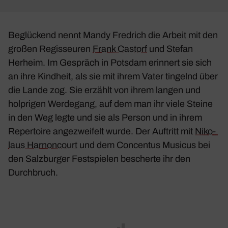
Beglü­ckend nennt Mandy Fred­rich die Arbeit mit den
großen Regis­seuren
Frank Castorf
und Stefan
Herheim. Im Gespräch in Potsdam erin­nert sie sich
an ihre Kind­heit, als sie mit ihrem Vater tingelnd über
die Lande zog. Sie erzählt von ihrem langen und
holp­rigen Werde­gang, auf dem man ihr viele Steine
in den Weg legte und sie als Person und in ihrem
Reper­toire ange­zwei­felt wurde. Der Auftritt mit
Niko­
laus Harnon­court
und dem Concentus Musicus bei
den Salz­burger Fest­spielen bescherte ihr den
Durch­bruch.