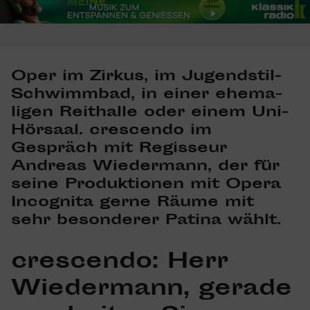
Oper im Zirkus, im Jugend­stil-
Schwimmbad, in einer ehema­
ligen Reit­halle oder einem Uni-
Hörsaal. crescendo im
Gespräch mit Regis­seur
Andreas Wieder­mann
, der für
seine Produk­tionen mit Opera
Inco­gnita gerne Räume mit
sehr beson­derer Patina wählt.
crescendo
: Herr
Wieder­mann, gerade