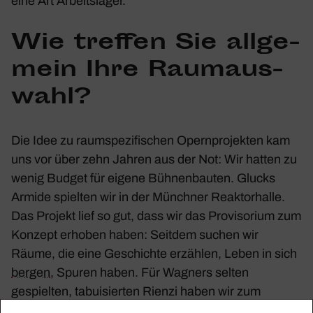
eine Art Arbeits­lager.
Wie treffen Sie allge­
mein Ihre Raum­aus­
wahl?
Die Idee zu raum­spe­zi­fi­schen Opern­pro­jekten kam
uns vor über zehn Jahren aus der Not: Wir hatten zu
wenig Budget für eigene Bühnen­bauten. Glucks
Armide spielten wir in der Münchner Reak­tor­halle.
Das Projekt lief so gut, dass wir das Provi­so­rium zum
Konzept erhoben haben: Seitdem suchen wir
Räume, die eine Geschichte erzählen, Leben in sich
bergen
, Spuren haben. Für Wagners selten
gespielten, tabui­sierten Rienzi haben wir zum
Beispiel einen Raum gesucht, der uns einen Bruch