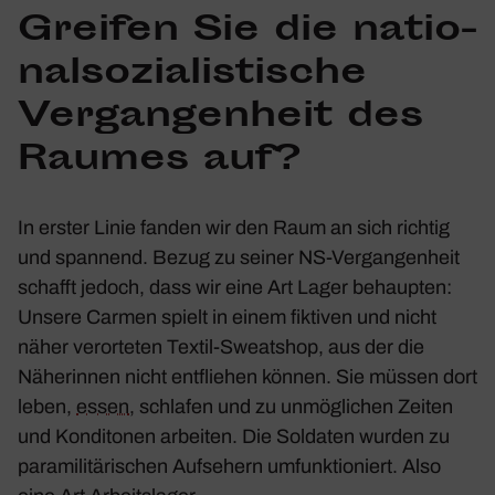
Greifen Sie die natio­
nal­so­zia­lis­ti­sche
Vergan­gen­heit des
Raumes auf?
In erster Linie fanden wir den Raum an sich richtig
und span­nend. Bezug zu seiner NS-Vergan­gen­heit
schafft jedoch, dass wir eine Art Lager behaupten:
Unsere Carmen spielt in einem fiktiven und nicht
näher veror­teten Textil-Sweat­shop, aus der die
Nähe­rinnen nicht entfliehen können. Sie müssen dort
leben,
essen
, schlafen und zu unmög­li­chen Zeiten
und Kondi­tonen arbeiten. Die Soldaten wurden zu
para­mi­li­tä­ri­schen Aufse­hern umfunk­tio­niert. Also