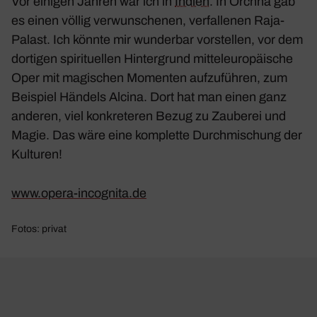
Vor einigen Jahren war ich in
Indien
. In Orchha gab
es einen völlig verwun­schenen, verfal­lenen Raja-
Palast. Ich könnte mir wunderbar vorstellen, vor dem
dortigen spiri­tu­ellen Hinter­grund mittel­eu­ro­päi­sche
Oper mit magi­schen Momenten aufzu­führen, zum
Beispiel Händels Alcina. Dort hat man einen ganz
anderen, viel konkre­teren Bezug zu Zauberei und
Magie. Das wäre eine komplette Durch­mi­schung der
Kulturen!
www​.opera​-inco​gnita​.de
Fotos: privat