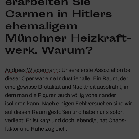
erar­beiten Sie
Carmen in Hitlers
ehema­ligem
Münchner Heiz­kraft­
werk. Warum?
Andreas Wieder­mann
: Unsere erste Asso­zia­tion bei
dieser Oper war eine Indus­trie­halle. Ein Raum, der
eine gewisse Bruta­lität und Nackt­heit ausstrahlt, in
dem man die Figuren auch völlig vonein­ander
isolieren kann. Nach einigen Fehl­ver­su­chen sind wir
auf diesen Raum gestoßen und haben uns sofort
verliebt: Er ist karg und doch lebendig, hat Chaos­
faktor und Ruhe zugleich.