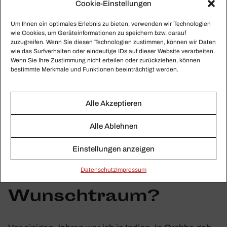
Cookie-Einstellungen
erlaubt. Den fanden wir in einem Uni-Hörsaal.
Um Ihnen ein optimales Erlebnis zu bieten, verwenden wir Technologien
wie Cookies, um Geräteinformationen zu speichern bzw. darauf
Absei­tige Räume
zuzugreifen. Wenn Sie diesen Technologien zustimmen, können wir Daten
wie das Surfverhalten oder eindeutige IDs auf dieser Website verarbeiten.
schön und gut, aber
Wenn Sie Ihre Zustimmung nicht erteilen oder zurückziehen, können
bestimmte Merkmale und Funktionen beeinträchtigt werden.
wie sieht es dort mit
der Akustik aus?
Alle Akzeptieren
Alle Ablehnen
Die akus­ti­schen Schwie­rig­keiten muss man einfach
benutzen, sie spielen mit!
Einstellungen anzeigen
Ihr Raum-Werk-
Daten­schutz
Impressum
Wunsch­traum?