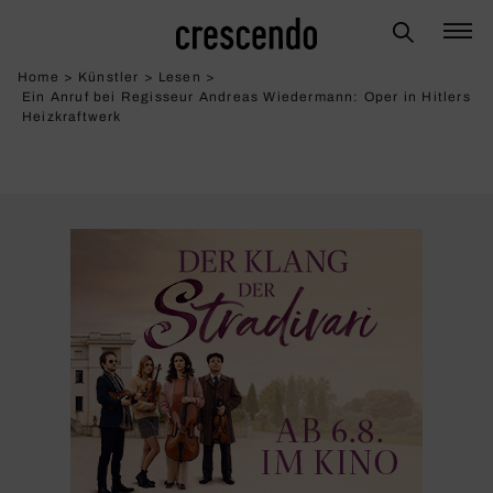
Home
>
Künstler
>
Lesen
>
Ein Anruf bei Regisseur Andreas Wiedermann: Oper in Hitlers
Heiz­kraft­werk