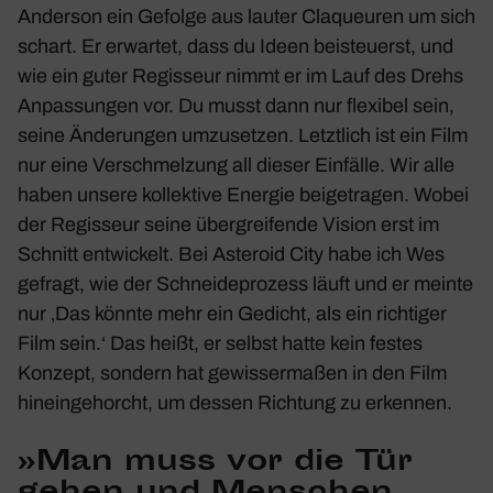
Anderson ein Gefolge aus lauter Claqueuren um sich
schart. Er erwartet, dass du Ideen beisteu­erst, und
wie ein guter Regis­seur nimmt er im Lauf des Drehs
Anpas­sungen vor. Du musst dann nur flexibel sein,
seine Ände­rungen umzu­setzen. Letzt­lich ist ein Film
nur eine Verschmel­zung all dieser Einfälle. Wir alle
haben unsere kollek­tive Energie beigetragen. Wobei
der Regis­seur seine über­grei­fende Vision erst im
Schnitt entwi­ckelt. Bei
Aste­roid City
habe ich Wes
gefragt, wie der Schnei­de­pro­zess läuft und er meinte
nur ‚Das könnte mehr ein Gedicht, als ein rich­tiger
Film sein.‘ Das heißt, er selbst hatte kein festes
Konzept, sondern hat gewis­ser­maßen in den Film
hinein­ge­horcht, um dessen Rich­tung zu erkennen.
»Man muss vor die Tür