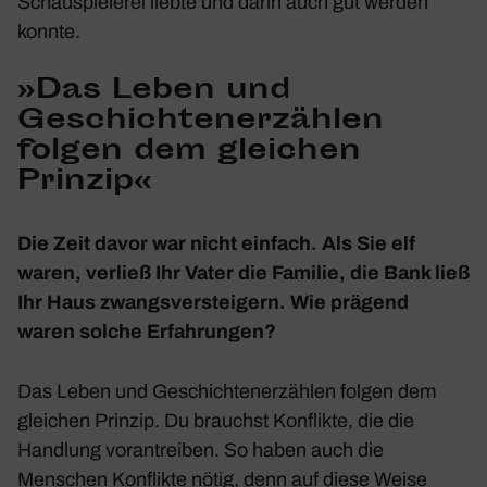
Schau­spie­lerei liebte und darin auch gut werden
konnte.
»Das Leben und
Geschich­ten­er­zählen
folgen dem glei­chen
Prinzip«
Die Zeit davor war nicht einfach. Als Sie elf
waren, verließ Ihr Vater die Familie, die Bank ließ
Ihr Haus zwangs­ver­stei­gern. Wie prägend
waren solche Erfah­rungen?
Das Leben und Geschich­ten­er­zählen folgen dem
glei­chen Prinzip. Du brauchst Konflikte, die die
Hand­lung voran­treiben. So haben auch die
Menschen Konflikte nötig, denn auf diese Weise