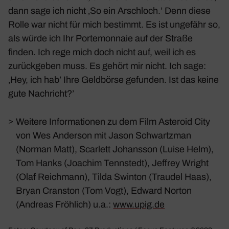
dann sage ich nicht ‚So ein Arsch­loch.’ Denn diese
Rolle war nicht für mich bestimmt. Es ist unge­fähr so,
als würde ich Ihr Porte­mon­naie auf der Straße
finden. Ich rege mich doch nicht auf, weil ich es
zurück­geben muss. Es gehört mir nicht. Ich sage:
‚Hey, ich hab’ Ihre Geld­börse gefunden. Ist das keine
gute Nach­richt?’
>
Weitere Informationen zu dem Film
Asteroid City
von Wes Anderson mit Jason Schwartzman
(Norman Matt), Scarlett Johansson (Luise Helm),
Tom Hanks (Joachim Tennstedt), Jeffrey Wright
(Olaf Reichmann), Tilda Swinton (Traudel Haas),
Bryan Cranston (Tom Vogt), Edward Norton
(Andreas Fröhlich) u.a.:
www.upig.de