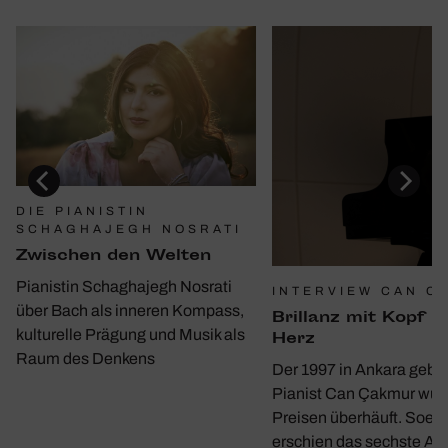
DIE PIANISTIN
SCHAGHAJEGH NOSRATI
Zwischen den Welten
Pianistin Schaghajegh Nosrati
INTERVIEW CAN C
über Bach als inneren Kompass,
Bril­lanz mit Kopf u
kulturelle Prägung und Musik als
Herz
Raum des Denkens
Der 1997 in Ankara gebo
Pianist Can Çakmur wur
Preisen überhäuft. Soeb
erschien das sechste A