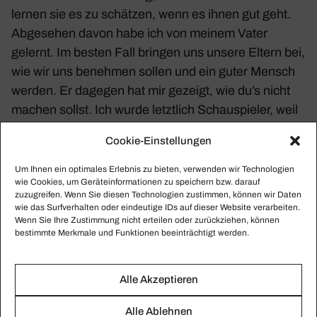
lernen sie es zu schätzen, wenn es ihnen gut geht.
Abge­sehen davon habe ich von meinem Vater
gelernt. Im besten Fall bringen uns unsere Eltern bei,
wie wir uns benehmen sollen und ein guter Mensch
werden. Er dagegen hat mir gezeigt, wie du’s nicht
machen sollst. Ich wurde letzt­lich Schau­spieler, weil
er auch einer war. Aber mein Vater wollte unbe­dingt
Cookie-Einstellungen
ein Star werden. Und das war sein Problem.
Um Ihnen ein optimales Erlebnis zu bieten, verwenden wir Technologien
wie Cookies, um Geräteinformationen zu speichern bzw. darauf
Wie erklären Sie sich, dass Sie ein anderes
zuzugreifen. Wenn Sie diesen Technologien zustimmen, können wir Daten
Berufs­ethos entwi­ckelten.
wie das Surfverhalten oder eindeutige IDs auf dieser Website verarbeiten.
Wenn Sie Ihre Zustimmung nicht erteilen oder zurückziehen, können
bestimmte Merkmale und Funktionen beeinträchtigt werden.
Das habe ich meinen Groß­el­tern zu verdanken. Als
sich meine Eltern trennten, klaffte ein riesiger
Alle Akzeptieren
Graben zwischen mir und der Welt, wie ich sie bis
dahin gekannt hatte. Ich war tief depressiv, sah
Alle Ablehnen