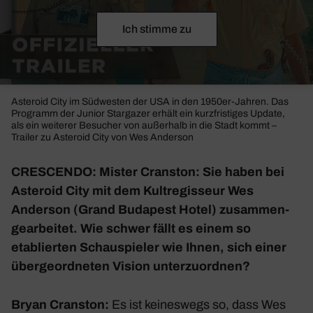
Ich stimme zu
Aste­roid City im Südwesten der USA in den 1950er-Jahren. Das
Programm der Junior Star­gazer erhält ein kurz­fris­tiges Update,
als ein weiterer Besu­cher von außer­halb in die Stadt kommt –
Trailer zu Aste­roid City von Wes Anderson
CRESCENDO: Mister Cran­ston: Sie haben bei
Aste­roid City
mit dem Kult­re­gis­seur Wes
Anderson (
Grand Buda­pest Hotel
) zusam­men­
ge­ar­beitet. Wie schwer fällt es einem so
etablierten Schau­spieler wie Ihnen, sich einer
über­ge­ord­neten Vision unter­zu­ordnen?
Bryan Cran­ston:
Es ist keines­wegs so, dass Wes