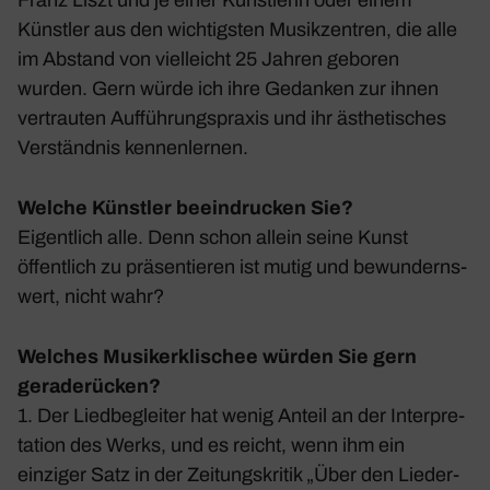
Künstler aus den wich­tigsten Musik­zen­tren, die alle
im Abstand von viel­leicht 25 Jahren geboren
wurden. Gern würde ich ihre Gedanken zur ihnen
vertrauten Auffüh­rungs­praxis und ihr ästhe­ti­sches
Verständnis kennen­lernen.
Welche Künstler beeindrucken Sie?
Eigent­lich alle. Denn schon allein seine Kunst
öffent­lich zu präsen­tieren ist mutig und bewun­derns­
wert, nicht wahr?
Welches Musikerklischee würden Sie gern
geraderücken?
1. Der Lied­be­gleiter hat wenig Anteil an der Inter­pre­
ta­tion des Werks, und es reicht, wenn ihm ein
einziger Satz in der Zeitungs­kritik „Über den Lieder­