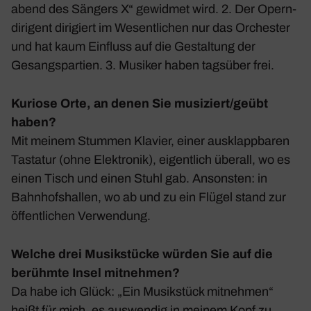
abend des Sängers X“ gewidmet wird. 2. Der Opern­
di­ri­gent diri­giert im Wesent­li­chen nur das Orchester
und hat kaum Einfluss auf die Gestal­tung der
Gesangs­par­tien. 3. Musiker haben tags­über frei.
Kuriose Orte, an denen Sie musiziert/geübt
haben?
Mit meinem Stummen Klavier, einer ausklapp­baren
Tastatur (ohne Elek­tronik), eigent­lich überall, wo es
einen Tisch und einen Stuhl gab. Ansonsten: in
Bahn­hofs­hallen, wo ab und zu ein Flügel stand zur
öffent­li­chen Verwen­dung.
Welche drei Musikstücke würden Sie auf die
berühmte Insel mitnehmen?
Da habe ich Glück: „Ein Musik­stück mitnehmen“
heißt für mich, es auswendig in meinem Kopf zu