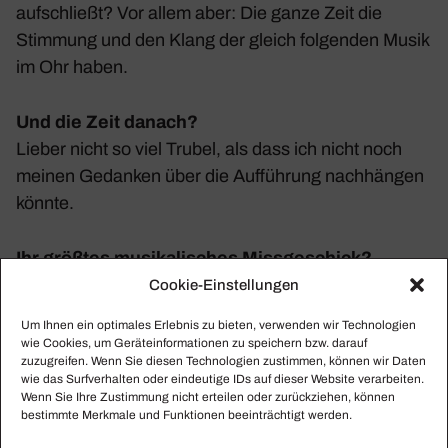
aufschließt? Vor allem aber: Die ganze Zeit die
Stim­mung und den Klang der gleich folgenden Musik
im Ohr haben.
Und die Zeit danach?
Lieber nicht so viel Trubel, als dass ich nicht noch
meinen Gedanken über die Auffüh­rung nach­hängen
könnte.
Ihr größtes musikalisches Missgeschick?
Oh, da gibt es viele. Eine der zahl­rei­chen Wieder­ho­
Cookie-Einstellungen
lungen und Da-capo-Anwei­sungen bei Händels
Um Ihnen ein optimales Erlebnis zu bieten, verwenden wir Technologien
„Wasser­musik“ vergessen, einen wich­tigen Chor­
wie Cookies, um Geräteinformationen zu speichern bzw. darauf
zuzugreifen. Wenn Sie diesen Technologien zustimmen, können wir Daten
ein­satz bei „La traviata“ nicht gegeben und, und,
wie das Surfverhalten oder eindeutige IDs auf dieser Website verarbeiten.
und. Wir sind alle nur Menschen. In solchen
Wenn Sie Ihre Zustimmung nicht erteilen oder zurückziehen, können
bestimmte Merkmale und Funktionen beeinträchtigt werden.
Momenten, die sich wie Stunden anfühlen, möchte
man am liebsten im Erdboden verschwinden – aber