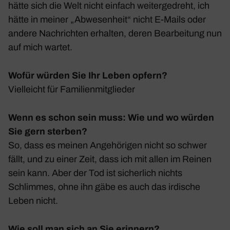
hätte sich die Welt nicht einfach weiter­ge­dreht, ich
hätte in meiner „Abwe­sen­heit“ nicht E‑Mails oder
andere Nach­richten erhalten, deren Bear­bei­tung nun
auf mich wartet.
Wofür würden Sie Ihr Leben opfern?
Viel­leicht für Fami­li­en­mit­glieder
Wenn es schon sein muss: Wie und wo würden
Sie gern sterben?
So, dass es meinen Ange­hö­rigen nicht so schwer
fällt, und zu einer Zeit, dass ich mit allen im Reinen
sein kann. Aber der Tod ist sicher­lich nichts
Schlimmes, ohne ihn gäbe es auch das irdi­sche
Leben nicht.
Wie soll man sich an Sie erinnern?