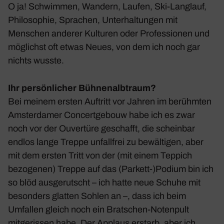
O ja! Schwimmen, Wandern, Laufen, Ski-Lang­lauf,
Philo­so­phie, Spra­chen, Unter­hal­tungen mit
Menschen anderer Kulturen oder Profes­sionen und
möglichst oft etwas Neues, von dem ich noch gar
nichts wusste.
Ihr persönlicher Bühnenalbtraum?
Bei meinem ersten Auftritt vor Jahren im berühmten
Amster­damer Concert­ge­bouw habe ich es zwar
noch vor der Ouver­türe geschafft, die scheinbar
endlos lange Treppe unfall­frei zu bewäl­tigen, aber
mit dem ersten Tritt von der (mit einem Teppich
bezo­genen) Treppe auf das (Parkett-)Podium bin ich
so blöd ausge­rutscht – ich hatte neue Schuhe mit
beson­ders glatten Sohlen an –, dass ich beim
Umfallen gleich noch ein Brat­schen-Noten­pult
mitge­rissen habe. Der Applaus erstarb, aber ich