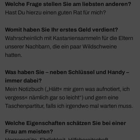
Welche Frage stellen Sie am liebsten anderen?
Hast Du hierzu einen guten Rat für mich?
Womit haben Sie Ihr erstes Geld verdient?
Wahr­schein­lich mit Kasta­ni­en­sam­meln für die Eltern
unserer Nach­barn, die ein paar Wild­schweine
hatten.
Was haben Sie – neben Schlüssel und Handy –
immer dabei?
Mein Notiz­buch („Hätt« mir gern was aufno­tiert, ich
vergess« nämlich gar so leicht“) und gern eine
Taschen­par­titur, falls ich irgendwo mal warten muss.
Welche Eigenschaften schätzen Sie bei einer
Frau am meisten?
Herzens­güte, Ehrlich­keit, Hilfs­be­reit­schaft