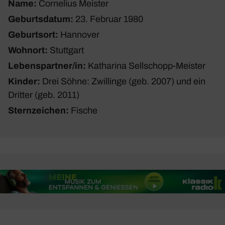
Name:
Corne­lius Meister
Geburtsdatum:
23. Februar 1980
Geburtsort:
Hannover
Wohnort:
Stutt­gart
Lebenspartner/in:
Katha­rina Sell­schopp-Meister
Kinder:
Drei Söhne: Zwil­linge (geb. 2007) und ein
Dritter (geb. 2011)
Sternzeichen:
Fische