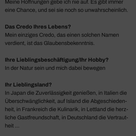
Meine Hoff­nungen gebe ich nie auf. Es gibt immer
eine Chance, und sei sie noch so unwahr­schein­lich.
Das Credo Ihres Lebens?
Mein einziges Credo, das einen solchen Namen
verdient, ist das Glau­bens­be­kenntnis.
Ihre Lieblingsbeschäftigung/Ihr Hobby?
In der Natur sein und mich dabei bewegen
Ihr Lieblingsland?
In Japan die Zuver­läs­sig­keit genießen, in Italien die
Über­schwäng­lich­keit, auf Island die Abge­schie­den­
heit, in Frank­reich die Kuli­narik, in Lett­land die herz­
liche Gast­freund­schaft, in Deutsch­land die Vertraut­
heit …