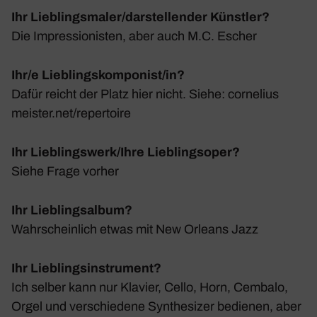
Ihr Lieblingsmaler/darstellender Künstler?
Die Impres­sio­nisten, aber auch M.C. Escher
Ihr/e Lieblingskomponist/in?
Dafür reicht der Platz hier nicht. Siehe: corne​li​us​
meister​.net/​r​e​p​e​r​t​o​ire
Ihr Lieblingswerk/Ihre Lieblingsoper?
Siehe Frage vorher
Ihr Lieblingsalbum?
Wahr­schein­lich etwas mit New Orleans Jazz
Ihr Lieblingsinstrument?
Ich selber kann nur Klavier, Cello, Horn, Cembalo,
Orgel und verschie­dene Synthe­sizer bedienen, aber