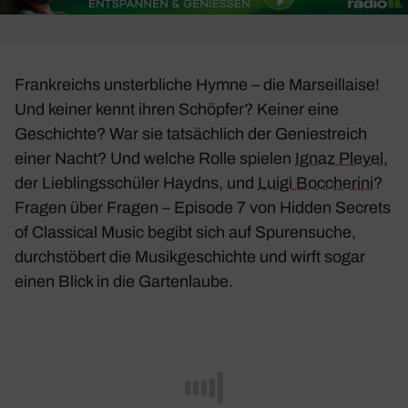
Frank­reichs unsterb­liche Hymne – die Marseil­laise!
Und keiner kennt ihren Schöpfer? Keiner eine
Geschichte? War sie tatsäch­lich der Genie­streich
einer Nacht? Und welche Rolle spielen
Ignaz Pleyel
,
der Lieb­lings­schüler Haydns, und
Luigi Bocche­rini
?
Fragen über Fragen – Episode 7 von Hidden Secrets
of Clas­sical Music begibt sich auf Spuren­suche,
durch­stö­bert die Musik­ge­schichte und wirft sogar
einen Blick in die
Garten­laube
.