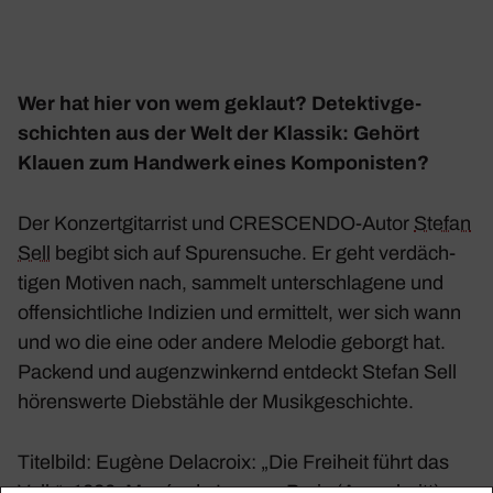
Wer hat hier von wem geklaut? Detek­tiv­ge­
schichten aus der Welt der Klassik: Gehört
Klauen zum Hand­werk eines Kompo­nisten?
Der Konzert­gi­tar­rist und CRESCENDO-Autor
Stefan
Sell
begibt sich auf Spuren­suche. Er geht verdäch­
tigen Motiven nach, sammelt unter­schla­gene und
offen­sicht­liche Indi­zien und ermit­telt, wer sich wann
und wo die eine oder andere Melodie geborgt hat.
Packend und augen­zwin­kernd entdeckt Stefan Sell
hörens­werte Dieb­stähle der Musik­ge­schichte.
Titel­bild: Eugène Delacroix: „Die Frei­heit führt das
Volk“, 1830, Musée du Louvre, Paris (Ausschnitt)