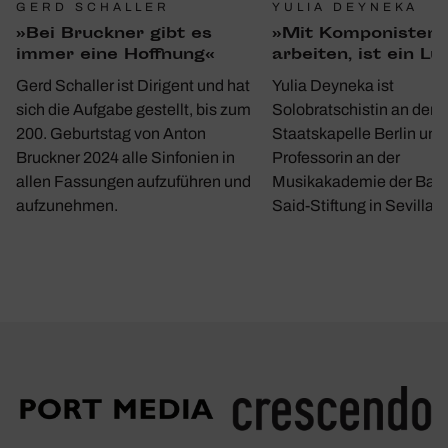
GERD SCHALLER
YULIA DEYNEKA
»Bei Bruckner gibt es
»Mit Kompo­nisten 
immer eine Hoff­nung«
arbeiten, ist ein Lu
Gerd Schaller ist Dirigent und hat
Yulia Deyneka ist
sich die Aufgabe gestellt, bis zum
Solobratschistin an der
200. Geburtstag von Anton
Staatskapelle Berlin und
Bruckner 2024 alle Sinfonien in
Professorin an der
allen Fassungen aufzuführen und
Musikakademie der Bar
aufzunehmen.
Said-Stiftung in Sevilla.