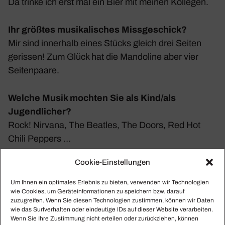
Da trinke ich erst mal ein Bier mit meinen Kollegen.
Ihr größtes musikalisches Missgeschick?
Mir sind inner­halb eines Stücks gleich drei Seiten
gerissen! Zum Glück hat die Mando­line aber vier
Seiten­paare.
Welche Musik mochten Sie als Kind/als
Jugendlicher?
Rock! Nirvana, The Beatles, The Doors, Red Hot
Chili Peppers …
Cookie-Einstellungen
Ein Werk, das Ihr Leben verändert hat?
Avner Dormans »Mandolin Concerto«. Dieses Stück
Um Ihnen ein optimales Erlebnis zu bieten, verwenden wir Technologien
wie Cookies, um Geräteinformationen zu speichern bzw. darauf
am Anfang meines künst­le­ri­schen Weges in Auftrag
zuzugreifen. Wenn Sie diesen Technologien zustimmen, können wir Daten
zu geben und es so oft wie möglich im Konzert zu
wie das Surfverhalten oder eindeutige IDs auf dieser Website verarbeiten.
Wenn Sie Ihre Zustimmung nicht erteilen oder zurückziehen, können
spielen, hat zu vielen wunder­baren Erleb­nissen und