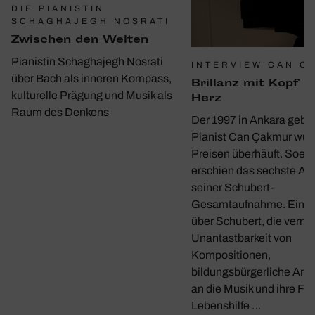
DIE PIANISTIN
SCHAGHAJEGH NOSRATI
Zwischen den Welten
Pianistin Schaghajegh Nosrati
INTERVIEW CAN C
über Bach als inneren Kompass,
Bril­lanz mit Kopf u
kulturelle Prägung und Musik als
Herz
Raum des Denkens
Der 1997 in Ankara gebo
Pianist Can Çakmur wur
Preisen überhäuft. Soeb
erschien das sechste A
seiner Schubert-
Gesamtaufnahme. Ein G
über Schubert, die verme
Unantastbarkeit von
Kompositionen,
bildungsbürgerliche Ans
an die Musik und ihre Fun
Lebenshilfe …