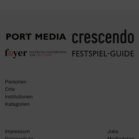
Personen
Orte
Insti­tu­tionen
Kate­go­rien
Impressum
Jobs
Daten­schutz
Media­daten