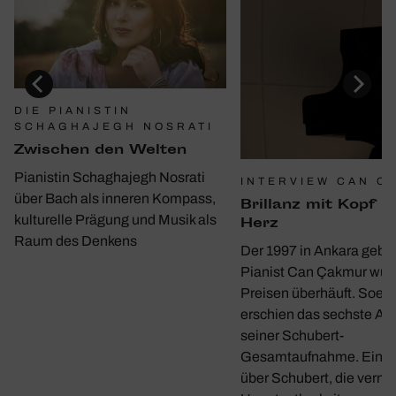
DIE PIANISTIN
SCHAGHAJEGH NOSRATI
Zwischen den Welten
Pianistin Schaghajegh Nosrati
INTERVIEW CAN C
über Bach als inneren Kompass,
Bril­lanz mit Kopf u
kulturelle Prägung und Musik als
Herz
Raum des Denkens
Der 1997 in Ankara gebo
Pianist Can Çakmur wur
Preisen überhäuft. Soeb
erschien das sechste A
seiner Schubert-
Gesamtaufnahme. Ein G
über Schubert, die verme