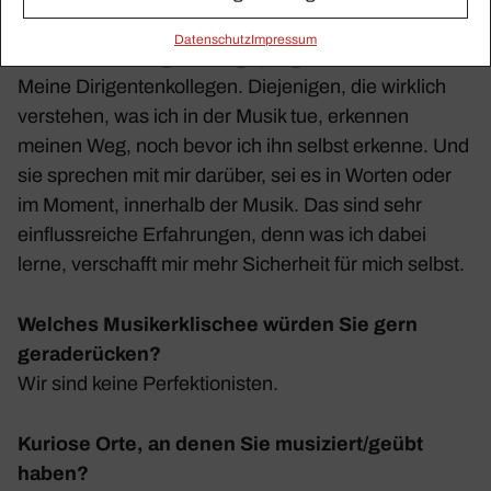
Welche Person/welches Ereignis hat Sie als
Daten­schutz
Impressum
Musiker/in maßgeblich geprägt und warum?
Meine Diri­gen­ten­kol­legen. Dieje­nigen, die wirk­lich
verstehen, was ich in der Musik tue, erkennen
meinen Weg, noch bevor ich ihn selbst erkenne. Und
sie spre­chen mit mir darüber, sei es in Worten oder
im Moment, inner­halb der Musik. Das sind sehr
einfluss­reiche Erfah­rungen, denn was ich dabei
lerne, verschafft mir mehr Sicher­heit für mich selbst.
Welches Musikerklischee würden Sie gern
geraderücken?
Wir sind keine Perfek­tio­nisten.
Kuriose Orte, an denen Sie musiziert/geübt
haben?