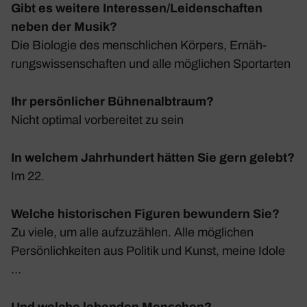
Gibt es weitere Interessen/Leidenschaften
neben der Musik?
Die Biologie des mensch­li­chen Körpers, Ernäh­
rungs­wis­sen­schaften und alle mögli­chen Sport­arten
Ihr persönlicher Bühnenalbtraum?
Nicht optimal vorbe­reitet zu sein
In welchem Jahrhundert hätten Sie gern gelebt?
Im 22.
Welche historischen Figuren bewundern Sie?
Zu viele, um alle aufzu­zählen. Alle mögli­chen
Persön­lich­keiten aus Politik und Kunst, meine Idole
…
Und welche lebenden Menschen?