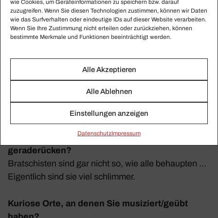
wie Cookies, um Geräteinformationen zu speichern bzw. darauf
zuzugreifen. Wenn Sie diesen Technologien zustimmen, können wir Daten
Mit welcher/m Musiker/in der Vergangenheit
wie das Surfverhalten oder eindeutige IDs auf dieser Website verarbeiten.
Wenn Sie Ihre Zustimmung nicht erteilen oder zurückziehen, können
würden Sie gern einen Abend verbringen?
bestimmte Merkmale und Funktionen beeinträchtigt werden.
Louis Armstrong
Alle Akzeptieren
Welche Künstler beeindrucken Sie?
Musiker, die mich mit Emotio­na­lität und Musi­ka­lität
Alle Ablehnen
beein­dru­cken, mehr, als Musiker, die nur durch
Technik beein­dru­cken
Einstellungen anzeigen
Daten­schutz
Impressum
Welches Musikerklischee würden Sie gern
geraderücken?
Brat­schisten sind gar nicht so, wie alle behaupten …
Eigent­lich sind sie viel schlimmer.
Kuriose Orte, an denen Sie musiziert/geübt
haben?