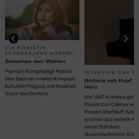
DIE PIANISTIN
SCHAGHAJEGH NOSRATI
Zwischen den Welten
Pianistin Schaghajegh Nosrati
INTERVIEW CAN C
über Bach als inneren Kompass,
Bril­lanz mit Kopf u
kulturelle Prägung und Musik als
Herz
Raum des Denkens
Der 1997 in Ankara gebo
Pianist Can Çakmur wur
Preisen überhäuft. Soeb
erschien das sechste A
seiner Schubert-
Gesamtaufnahme. Ein G