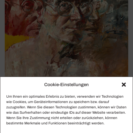
Cookie-Einstellungen
WILLI SITTE
Die sozia­lis­ti­sche Utopie in den Gemälden
Um Ihnen ein optimales Erlebnis zu bieten, verwenden wir Technologien
wie Cookies, um Geräteinformationen zu speichern bzw. darauf
Willi Sittes
zuzugreifen. Wenn Sie diesen Technologien zustimmen, können wir Daten
Willi Sitte war einer der bekanntesten Künstler der DDR.
wie das Surfverhalten oder eindeutige IDs auf dieser Website verarbeiten.
Wenn Sie Ihre Zustimmung nicht erteilen oder zurückziehen, können
2021 jährte sich sein Geburtstag zum 100. Mal. Am 3.
bestimmte Merkmale und Funktionen beeinträchtigt werden.
Oktober 2021 eröffnet im Museum Moritzburg in Halle an