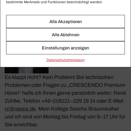
bestimmte Merkmale und Funktionen beeinträchtigt werden.
Webbrowser nutzen. Klicken Sie dazu
hier
.
Alle Akzeptieren
Alle Ablehnen
Einstellungen anzeigen
Daten­schutz
Impressum
Es klappt nicht? Kein Problem! Bei tech­ni­schen
Problemen oder Fragen zu „CRESCENDO Premium
Hören“ helfe ich Ihnen gerne persön­lich weiter: René
Zühlke, Telefon +49-(0)8121–229 19 14 oder E‑Mail:
rz@​naxos.​de
. Mein Kollege Sascha Braun­reu­ther
und ich sind von Montag bis Freitag von 9–17 Uhr für
Sie erreichbar.