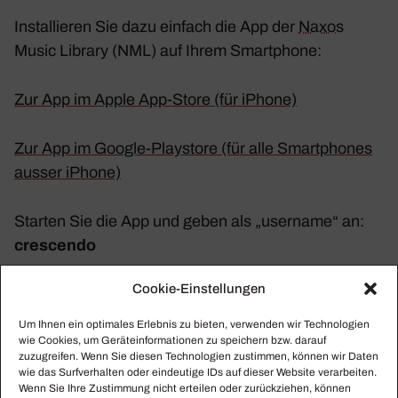
Instal­lieren Sie dazu einfach die App der
Naxos
Music Library (NML) auf Ihrem Smart­phone:
Zur App im Apple App-Store (für iPhone)
Z
ur App im Google-Play­s­tore (für alle Smart­phones
ausser iPhone)
Starten Sie die App und geben als „user­name“ an:
crescendo
Cookie-Einstellungen
Das zuge­hö­rige Pass­wort finden Sie in der aktu­ellen
CRESCENDO PREMIUM-Ausgabe.
Um Ihnen ein optimales Erlebnis zu bieten, verwenden wir Technologien
wie Cookies, um Geräteinformationen zu speichern bzw. darauf
zuzugreifen. Wenn Sie diesen Technologien zustimmen, können wir Daten
Sollten Sie kein geeig­netes Smart­phone besitzen,
wie das Surfverhalten oder eindeutige IDs auf dieser Website verarbeiten.
können Sie das Angebot auch mit Ihrem
Wenn Sie Ihre Zustimmung nicht erteilen oder zurückziehen, können