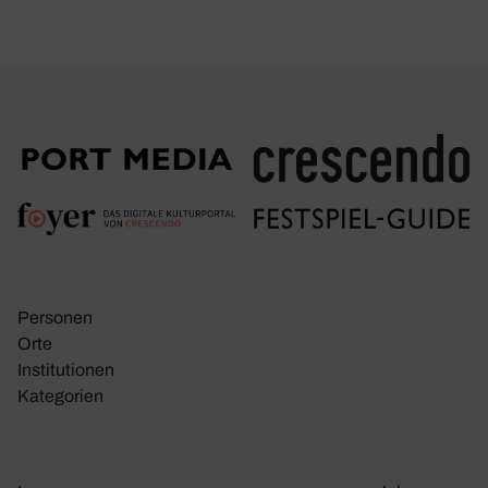
Personen
Orte
Insti­tu­tionen
Kate­go­rien