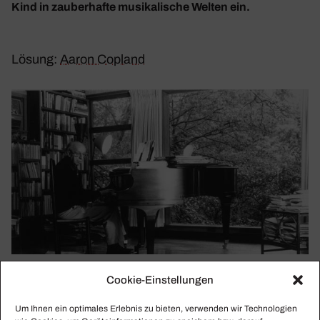
Kind in zauberhafte musikalische Welten ein.
Lösung:
Aaron Copland
Aaron Copland am Flügel in seinem Haus Rock Hill in Cort­landt
Cookie-Einstellungen
Manor, NY
Um Ihnen ein optimales Erlebnis zu bieten, verwenden wir Technologien
Einspie­lungen der Kompo­si­tionen von Aaron