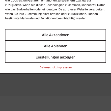
wie Cookies, um Geräteinformationen zu speichern bzw. darauf
zuzugreifen. Wenn Sie diesen Technologien zustimmen, können wir Daten
Copland finden Sie in der
NML
, darunter etwa
wie das Surfverhalten oder eindeutige IDs auf dieser Website verarbeiten.
seine berühmte Ballett­musik
Billy the Kid
.
Wenn Sie Ihre Zustimmung nicht erteilen oder zurückziehen, können
bestimmte Merkmale und Funktionen beeinträchtigt werden.
Seiten:
1
2
Alle Akzeptieren
Fotos: Bart-Molendijk / Anefo Nationaal-Archief
Alle Ablehnen
Einstellungen anzeigen
Daten­schutz
Impressum