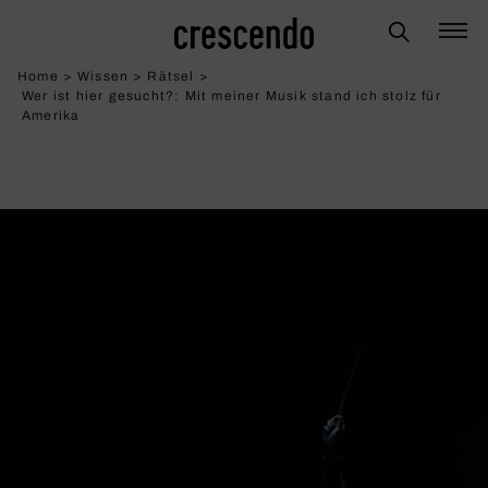
Home
>
Wissen
>
Rätsel
>
Wer ist hier gesucht?: Mit meiner Musik stand ich stolz für
Amerika