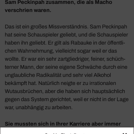
Sam Peckinpah zusammen, die als Macho
verschrien waren.
Das ist ein großes Miss­ver­ständnis. Sam Peckinpah
hat seine Schau­spieler geliebt, und die Schau­spieler
haben ihn geliebt. Er gilt als Rabauke in der öffent­li­
chen Wahr­neh­mung, viel­leicht sogar weil er das
wollte. Er war ein sehr zart­glied­riger, feiner, schüch­
terner Mann, der seine eigene Schwäche durch eine
unglaub­liche Radi­ka­lität und sehr viel Alkohol
bekämpft hat. Natür­lich neigte er zu irra­tio­nalen
Wutaus­brü­chen, aber die haben sich haupt­säch­lich
gegen das System gerichtet, weil er nicht in der Lage
war, unab­hängig zu arbeiten.
Sie mussten sich in Ihrer Karriere aber immer
wieder durch­setzen. Schon als 17-Jährige