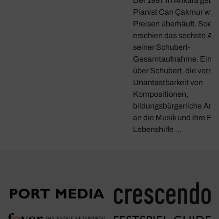
Der 1997 in Ankara gebo
Pianist Can Çakmur wur
Preisen überhäuft. Soeb
erschien das sechste A
seiner Schubert-
Gesamtaufnahme. Ein G
über Schubert, die verme
Unantastbarkeit von
Kompositionen,
bildungsbürgerliche Ans
an die Musik und ihre Fun
Lebenshilfe …