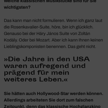
Welche klas­si­schen Musik­stücke sind für Sie
wich­tigsten?
Das kann man nicht formu­lieren. Wenn ich ganz laut
die
Rosen­ka­va­lier
-Suite, höre, bin ich glück­lich.
Genauso bei der
Háry János Suite
von Zoltán
Kodály. Oder bei Mozart. Aber ich kann Ihnen keinen
Lieb­lings­kom­po­nisten benennen. Das geht nicht.
»Die Jahre in den USA
waren aufre­gend und
prägend für mein
weiteres Leben.«
Sie hätten auch Holly­wood-Star werden können.
Aller­dings arbei­teten Sie dort zum falschen
Zeit­punkt, denn das klas­si­sche Hoch­glanz­kino