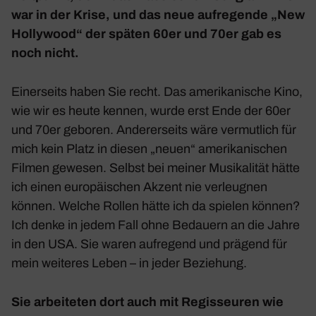
war in der Krise, und das neue aufre­gende „New
Holly­wood“ der späten 60er und 70er gab es
noch nicht.
Einer­seits haben Sie recht. Das ameri­ka­ni­sche Kino,
wie wir es heute kennen, wurde erst Ende der 60er
und 70er geboren. Ande­rer­seits wäre vermut­lich für
mich kein Platz in diesen „neuen“ ameri­ka­ni­schen
Filmen gewesen. Selbst bei meiner Musi­ka­lität hätte
ich einen euro­päi­schen Akzent nie verleugnen
können. Welche Rollen hätte ich da spielen können?
Ich denke in jedem Fall ohne Bedauern an die Jahre
in den USA. Sie waren aufre­gend und prägend für
mein weiteres Leben – in jeder Bezie­hung.
Sie arbei­teten dort auch mit Regis­seuren wie