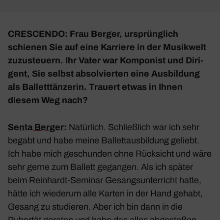
CRESCENDO: Frau Berger, ursprüng­lich
schienen Sie auf eine Karriere in der Musik­welt
zuzu­steuern. Ihr Vater war Kompo­nist und Diri­
gent, Sie selbst absol­vierten eine Ausbil­dung
als Ballett­tän­zerin. Trauert etwas in Ihnen
diesem Weg nach?
Senta Berger
:
Natür­lich. Schließ­lich war ich sehr
begabt und habe meine Ballett­aus­bil­dung geliebt.
Ich habe mich geschunden ohne Rück­sicht und wäre
sehr gerne zum Ballett gegangen. Als ich später
beim Rein­hardt-Seminar Gesangs­un­ter­richt hatte,
hätte ich wiederum alle Karten in der Hand gehabt,
Gesang zu studieren. Aber ich bin dann in die
Pubertät geraten und habe das alles abge­stoßen