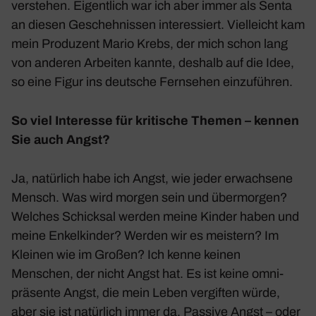
verstehen. Eigent­lich war ich aber immer als Senta
an diesen Gescheh­nissen inter­es­siert. Viel­leicht kam
mein Produ­zent Mario Krebs, der mich schon lang
von anderen Arbeiten kannte, deshalb auf die Idee,
so eine Figur ins deut­sche Fern­sehen einzu­führen.
So viel Inter­esse für kriti­sche Themen – kennen
Sie auch Angst?
Ja, natür­lich habe ich Angst, wie jeder erwach­sene
Mensch. Was wird morgen sein und über­morgen?
Welches Schicksal werden meine Kinder haben und
meine Enkel­kinder? Werden wir es meis­tern? Im
Kleinen wie im Großen? Ich kenne keinen
Menschen, der nicht Angst hat. Es ist keine omni­
prä­sente Angst, die mein Leben vergiften würde,
aber sie ist natür­lich immer da. Passive Angst – oder