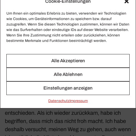
Cookie-Einstellungen
spielten Sie in einem Yul Brynner-Film mit und
Um Ihnen ein optimales Erlebnis zu bieten, verwenden wir Technologien
wurden aus der Schau­spiel­schule geworfen –
wie Cookies, um Geräteinformationen zu speichern bzw. darauf
Sie hatten keine Erlaubnis einge­holt hatten. Wie
zuzugreifen. Wenn Sie diesen Technologien zustimmen, können wir Daten
wie das Surfverhalten oder eindeutige IDs auf dieser Website verarbeiten.
würden Sie selbst diesen Weg beschreiben?
Wenn Sie Ihre Zustimmung nicht erteilen oder zurückziehen, können
bestimmte Merkmale und Funktionen beeinträchtigt werden.
Ich habe sehr jung ange­fangen. Damals gab es in
Deutsch­land das typi­sche System der Produ­zenten,
Alle Akzeptieren
die Ansagen gemacht haben. Ich wurde nicht
gefragt, ob ich einen Pres­setag absol­vieren will, das
Alle Ablehnen
war einfach so. Zwischen 22 und 28 arbei­tete ich
dann in Amerika. Da war ich zwar schon viel eman­
Einstellungen anzeigen
zi­pierter, aber trotzdem in einem einge­fah­renen
Daten­schutz
Impressum
System einge­spannt, in dem andere Leute über mich
entschieden. Als ich wieder zurückkam, habe ich
begriffen, dass mich das nicht froh macht. Ich habe
deshalb versucht, meinen Weg zu gehen, auch wenn