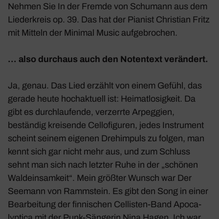
Nehmen Sie
In der Fremde
von Schu­mann aus dem
Lieder­kreis
op. 39. Das hat der Pianist Chris­tian Fritz
mit Mitteln der Minimal Music aufge­bro­chen.
… also durchaus auch den Noten­text verän­dert.
Ja, genau. Das Lied erzählt von einem Gefühl, das
gerade heute hoch­ak­tuell ist: Heimat­lo­sig­keit. Da
gibt es durch­lau­fende, verzerrte Arpeg­gien,
beständig krei­sende Cellofi­guren, jedes Instru­ment
scheint seinem eigenen Dreh­im­puls zu folgen, man
kennt sich gar nicht mehr aus, und zum Schluss
sehnt man sich nach letzter Ruhe in der „schönen
Wald­ein­sam­keit“. Mein größter Wunsch war
Der
Seemann
von Ramm­stein. Es gibt den Song in einer
Bear­bei­tung der finni­schen Cellisten-Band Apoca­
lyp­tica mit der Punk-Sängerin Nina Hagen. Ich war