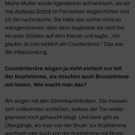
Meine Mutter wurde irgend­wann aufmerksam, als wir
mal
Andreas Scholl
im Fern­sehen singen hörten und
ich ihn nach­machte. Sie hatte das vorher nicht so
wahr­ge­nommen, aber dann beglei­tete sie mich bei
ein paar Stücken auf dem Klavier und sagte: „Ich
glaube, du bist wirk­lich ein Coun­ter­tenor.“ Das war
die Initi­al­zün­dung.
Coun­ter­te­nöre singen ja nicht einfach nur mit
der Kopf­stimme, sie mischen auch Brust­stimme
mit hinein. Wie macht man das?
Wir singen mit den Stimm­bandrän­dern. Die müssen
sich voll­kommen schließen, sodass der Ton weder
gepresst noch gehaucht klingt. Und dann gibt es
Über­gänge, wo man von der Brust- zur Kopf­stimme
wech­selt oder auch von der Kopf­stimme mit Brust­