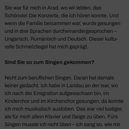
Sie war für mich in Arad, wo wir lebten, das
Schönste! Die Konzerte, die ich hören konnte. Und
wenn die Familie bei­sammen war, wurde gesungen
und in drei Spra­chen durch­ein­an­der­ge­spro­chen –
Unga­risch, Rumä­nisch und Deutsch. Dieser kultu­
relle Schmelz­tiegel hat mich geprägt.
Sind Sie so zum Singen gekommen?
Nicht zum beruf­li­chen Singen. Daran hat damals
keiner gedacht. Ich habe in Landau an der Isar, wo
ich nach der Emigra­tion aufge­wachsen bin, im
Kinder­chor und im Kirchen­chor gesungen, da konnte
ich mich musi­ka­lisch austoben. Das war viel lustiger,
als für mich allein Klavier und Geige zu üben. Fürs
Singen musste ich nicht üben – ich sang so, wie mir