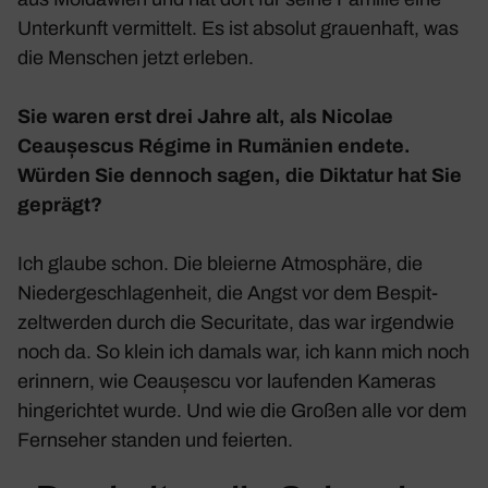
Unter­kunft vermit­telt. Es ist absolut grau­en­haft, was
die Menschen jetzt erleben.
Sie waren erst drei Jahre alt, als Nicolae
Ceaușescus Régime in Rumä­nien endete.
Würden Sie dennoch sagen, die Diktatur hat Sie
geprägt?
Ich glaube schon. Die blei­erne Atmo­sphäre, die
Nieder­ge­schla­gen­heit, die Angst vor dem Bespit­
zelt­werden durch die Secu­ri­tate, das war irgendwie
noch da. So klein ich damals war, ich kann mich noch
erin­nern, wie Ceaușescu vor laufenden Kameras
hinge­richtet wurde. Und wie die Großen alle vor dem
Fern­seher standen und feierten.