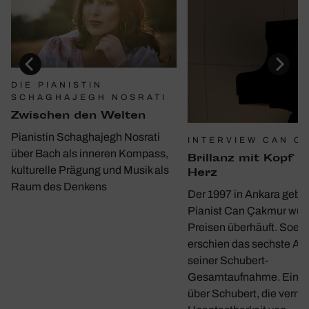
DIE PIANISTIN
SCHAGHAJEGH NOSRATI
Zwischen den Welten
Pianistin Schaghajegh Nosrati
INTERVIEW CAN C
über Bach als inneren Kompass,
Bril­lanz mit Kopf u
kulturelle Prägung und Musik als
Herz
Raum des Denkens
Der 1997 in Ankara gebo
Pianist Can Çakmur wur
Preisen überhäuft. Soeb
erschien das sechste A
seiner Schubert-
Gesamtaufnahme. Ein G
über Schubert, die verme