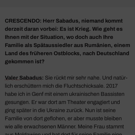
CRESCENDO: Herr Sabadus, niemand kommt
derzeit daran vorbei: Es ist Krieg. Wie geht es
Ihnen mit der Situa­tion, wo doch auch Ihre
Familie als Spät­aus­siedler aus Rumä­nien, einem
Land des früheren Ostblocks, nach Deutsch­land
gekommen ist?
Valer Sabadus
:
Sie rückt mir sehr nahe. Und natür­
lich erschüt­tern mich die Flucht­schick­sale. 2017
habe ich in Genf mit einem ukrai­ni­schen Bassisten
gesungen. Er war dort am Theater enga­giert und
ging später in die Ukraine zurück. Nun ist seine
Familie von dort geflohen, er aber musste bleiben
wie alle erwach­senen Männer. Meine Frau stammt
aus Molda­wien und hat dort für seine Familie eine