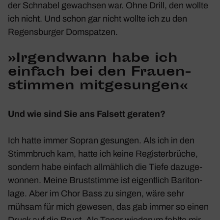
der Schnabel gewachsen war. Ohne Drill, den wollte
ich nicht. Und schon gar nicht wollte ich zu den
Regens­burger Domspatzen.
»Irgend­wann habe ich
einfach bei den Frau­en­
stimmen mitge­sungen«
Und wie sind Sie ans Falsett geraten?
Ich hatte immer Sopran gesungen. Als ich in den
Stimm­bruch kam, hatte ich keine Regis­ter­brüche,
sondern habe einfach allmäh­lich die Tiefe dazu­ge­
wonnen. Meine Brust­stimme ist eigent­lich Bari­ton­
lage. Aber im Chor Bass zu singen, wäre sehr
mühsam für mich gewesen, das gab immer so einen
Druck auf die Brust. Als Tenor wiederum fehlte mir