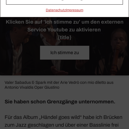
Daten­schutz
Impressum
Klicken Sie auf 'Ich stimme zu' um den externen
Service Youtube zu aktivieren
{title}
Ich stimme zu
Valer Sabadus & Spark mit der Arie
Vedrò con mio diletto
aus
Antonio Vivaldis Oper
Gius­tino
Sie haben schon Grenz­gänge unter­nommen.
Für das Album „Händel goes wild“ habe ich Brücken
zum Jazz geschlagen und über einer Bass­linie frei