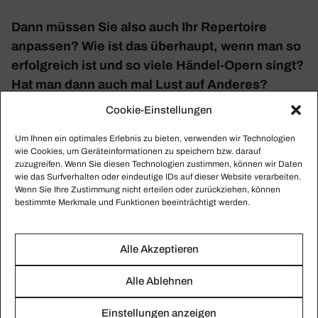
Dann müssen Sie also auch Ihr Reper­toire
anpassen? Wie ist das über­haupt, wenn man so
erfolg­reich ist und so viele Händel-Opern singt?
Hat man dann auch mal Lust auf Anderes?
Cookie-Einstellungen
Wir Coun­ter­te­nöre müssen ja aufpassen, dass wir
Um Ihnen ein optimales Erlebnis zu bieten, verwenden wir Technologien
nicht als Epigonen der Kastraten abge­stem­pelt
wie Cookies, um Geräteinformationen zu speichern bzw. darauf
werden. Die Barock­zeit, das war die Welt der hohen
zuzugreifen. Wenn Sie diesen Technologien zustimmen, können wir Daten
wie das Surfverhalten oder eindeutige IDs auf dieser Website verarbeiten.
Stimmen – die Poetik des Wunder­baren, die Ambi­
Wenn Sie Ihre Zustimmung nicht erteilen oder zurückziehen, können
guität der Geschlech­ter­rollen. Das gehört auch heute
bestimmte Merkmale und Funktionen beeinträchtigt werden.
noch dazu. Es darf nur kein Kasper­le­theater draus
werden. Ja, ich inter­es­siere mich durchaus und
Alle Akzeptieren
sogar sehr für anderes Reper­toire. Es ist aber ande­
rer­seits so, dass wir für Barock nun einmal am
Alle Ablehnen
meisten gefragt werden.
Einstellungen anzeigen