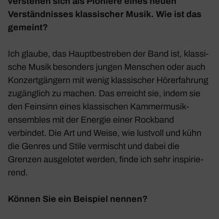
verstehen sich als Pioniere eines neuen
Verständ­nisses klas­si­scher Musik. Wie ist das
gemeint?
Ich glaube, das Haupt­be­streben der Band ist, klas­si­
sche Musik beson­ders jungen Menschen oder auch
Konzert­gän­gern mit wenig klas­si­scher Hörerfah­rung
zugäng­lich zu machen. Das erreicht sie, indem sie
den Fein­sinn eines klas­si­schen Kammer­mu­sik­
ensem­bles mit der Energie einer Rock­band
verbindet. Die Art und Weise, wie lust­voll und kühn
die Genres und Stile vermischt und dabei die
Grenzen ausge­lotet werden, finde ich sehr inspi­rie­
rend.
Können Sie ein Beispiel nennen?