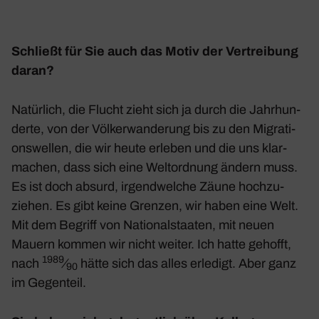
Schließt für Sie auch das Motiv der Vertrei­bung
daran?
Natür­lich, die Flucht zieht sich ja durch die Jahr­hun­
derte, von der Völker­wan­de­rung bis zu den Migra­ti­
ons­wellen, die wir heute erleben und die uns klar­
ma­chen, dass sich eine Welt­ord­nung ändern muss.
Es ist doch absurd, irgend­welche Zäune hoch­zu­
ziehen. Es gibt keine Grenzen, wir haben eine Welt.
Mit dem Begriff von Natio­nal­staaten, mit neuen
Mauern kommen wir nicht weiter. Ich hatte gehofft,
1989
nach
⁄
hätte sich das alles erle­digt. Aber ganz
90
im Gegen­teil.