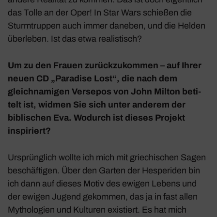
das Tolle an der Oper! In
Star Wars
schießen die
Sturm­truppen auch immer daneben, und die Helden
über­leben. Ist das etwa realis­tisch?
Um zu den Frauen zurück­zu­kommen – auf Ihrer
neuen CD „Para­dise Lost“, die nach dem
gleich­na­migen Vers­epos von John Milton beti­
telt ist, widmen Sie sich unter anderem der
bibli­schen Eva. Wodurch ist dieses Projekt
inspi­riert?
Ursprüng­lich wollte ich mich mit grie­chi­schen Sagen
beschäf­tigen. Über den Garten der Hespe­riden bin
ich dann auf dieses Motiv des ewigen Lebens und
der ewigen Jugend gekommen, das ja in fast allen
Mytho­lo­gien und Kulturen exis­tiert. Es hat mich