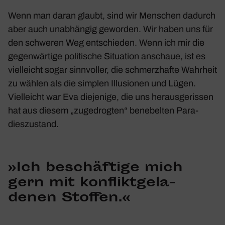
Wenn man daran glaubt, sind wir Menschen dadurch
aber auch unab­hängig geworden. Wir haben uns für
den schweren Weg entschieden. Wenn ich mir die
gegen­wär­tige poli­ti­sche Situa­tion anschaue, ist es
viel­leicht sogar sinn­voller, die schmerz­hafte Wahr­heit
zu wählen als die simplen Illu­sionen und Lügen.
Viel­leicht war Eva dieje­nige, die uns heraus­ge­rissen
hat aus diesem „zuge­drogten“ bene­belten Para­
dies­zu­stand.
»Ich beschäf­tige mich
gern mit konflikt­ge­la­
denen Stoffen.«