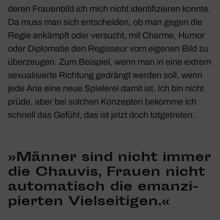
deren Frau­en­bild ich mich nicht iden­ti­fi­zieren konnte.
Da muss man sich entscheiden, ob man gegen die
Regie ankämpft oder versucht, mit Charme, Humor
oder Diplo­matie den Regis­seur vom eigenen Bild zu
über­zeugen. Zum Beispiel, wenn man in eine extrem
sexua­li­sierte Rich­tung gedrängt werden soll, wenn
jede Arie eine neue Spie­lerei damit ist. Ich bin nicht
prüde, aber bei solchen Konzepten bekomme ich
schnell das Gefühl, das ist jetzt doch totge­treten.
»Männer sind nicht immer
die Chauvis, Frauen nicht
auto­ma­tisch die eman­zi­
pierten Viel­sei­tigen.
«