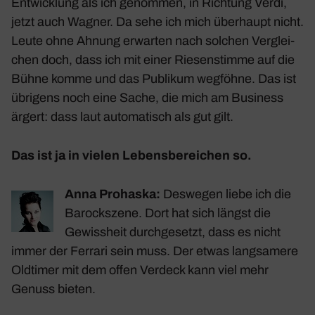
Entwick­lung als ich genommen, in Rich­tung Verdi,
jetzt auch Wagner. Da sehe ich mich über­haupt nicht.
Leute ohne Ahnung erwarten nach solchen Verglei­
chen doch, dass ich mit einer Riesen­stimme auf die
Bühne komme und das Publikum wegföhne. Das ist
übri­gens noch eine Sache, die mich am Busi­ness
ärgert: dass laut auto­ma­tisch als gut gilt.
Das ist ja in vielen Lebens­be­rei­chen so.
Anna Prohaska:
Deswegen liebe ich die
Barock­szene. Dort hat sich längst die
Gewiss­heit durch­ge­setzt, dass es nicht
immer der Ferrari sein muss. Der etwas lang­sa­mere
Oldtimer mit dem offen Verdeck kann viel mehr
Genuss bieten.