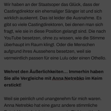
Wir haben an der Staats­oper das Glück, dass der
Casting­di­rektor ein ehema­liger Sänger ist und sich
wirk­lich auskennt. Das ist leider die Ausnahme. Es
gibt so viele Casting­di­rek­toren, bei denen man sich
fragt, wie sie in diese Posi­tion gelangt sind. Die nach
YouTube besetzen, ohne zu wissen, wie die Stimme
über­haupt im Raum klingt. Oder die Menschen
aufgrund ihres Ausse­hens besetzen, weil sie
vermeint­lich passen für eine Lulu oder einen Othello.
Wehret den Äußer­lich­keiten… Immerhin haben
Sie alle Vergleiche mit
Anna Netrebko
im Keim
erstickt!
Weil sie pein­lich und unan­ge­nehm für mich waren.
Anna Netrebko hat eine ganz andere stimm­liche