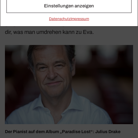
Einstellungen anzeigen
Figur, sie wurde beispiels­weise auch als Spie­gel­bild
der Gottes­mutter Maria gesehen. Es gibt einen
Daten­schutz
Impressum
grego­ria­ni­schen Gesang,
Ave Maris Stella
. Ave, heil
dir, was man umdrehen kann zu Eva.
Der Pianist auf dem Album „Para­dise Lost“: Julius Drake