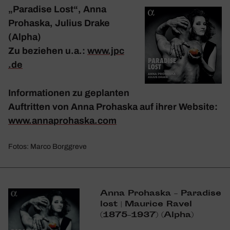
„Para­dise Lost“, Anna
Prohaska, Julius Drake
(Alpha)
Zu beziehen u.a.:
www​.jpc​
.de
Infor­ma­tionen zu geplanten
Auftritten von Anna Prohaska auf ihrer Website:
www​.annapro​haska​.com
Fotos: Marco Borggreve
Anna Prohaska – Para­dise
lost | Maurice Ravel
(1875–1937) (Alpha)