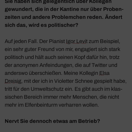
Sie haben sich gele­gent­lich über Kollegen
gewun­dert, die in der Kantine nur über Proben­
zeiten und andere Problem­chen reden. Ändert
sich das, wird es poli­ti­scher?
Auf jeden Fall. Der Pianist
Igor Levit
zum Beispiel,
ein sehr guter Freund von mir, enga­giert sich stark
poli­tisch und hält auch seinen Kopf dafür hin, trotz
der anonymen Anfein­dungen, die auf Twitter und
anderswo über­schießen. Meine Kollegin
Elsa
Dreisig
, mit der ich in
Violetter Schnee
gespielt habe,
tritt für den Umwelt­schutz ein. Es gibt auch im klas­
si­schen Bereich immer mehr Menschen, die nicht
mehr im Elfen­bein­turm verharren wollen.
Nervt Sie dennoch etwas am Betrieb?