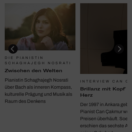
DIE PIANISTIN
SCHAGHAJEGH NOSRATI
Zwischen den Welten
Pianistin Schaghajegh Nosrati
INTERVIEW CAN C
über Bach als inneren Kompass,
Bril­lanz mit Kopf u
kulturelle Prägung und Musik als
Herz
Raum des Denkens
Der 1997 in Ankara gebo
Pianist Can Çakmur wur
Preisen überhäuft. Soeb
erschien das sechste A