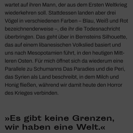
wartet auf ihren Mann, der aus dem Ersten Welt­krieg
wieder­kehren soll. Statt­dessen landen aber drei
Vögel in verschie­denen Farben – Blau, Weiß und Rot
bezeich­nen­der­weise –, die ihr die Todes­nach­richt
über­bringen. Das geht über in Bern­steins
Silhou­ette
,
das auf einem liba­ne­si­schen Volks­lied basiert und
uns nach Meso­po­ta­mien führt, in den heutigen Mitt­
leren Osten. Für mich öffnet sich da wiederum eine
Paral­lele zu Schu­manns
Das Para­dies und die Peri
,
das Syrien als Land beschreibt, in dem Milch und
Honig fließen, während wir damit heute den Horror
des Krieges verbinden.
»Es gibt keine Grenzen,
wir haben eine Welt.«