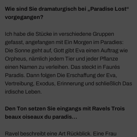
Wie sind Sie drama­tur­gisch bei „Para­dise Lost“
vorge­gangen?
Ich habe die Stücke in verschie­dene Gruppen
gefasst, ange­fangen mit
Ein Morgen im Para­dies
:
Die Sonne geht auf, Gott gibt Eva einen Auftrag wie
Orpheus, nämlich jedem Tier und jeder Pflanze
einen Namen zu verleihen. Das steckt in Faurés
Paradis
. Dann folgen
Die Erschaf­fung der Eva,
Vertrei­bung, Exodus, Erin­ne­rung
und schließ­lich
Das
irdi­sche Leben
.
Den Ton setzen Sie eingangs mit Ravels
Trois
beaux oiseaux du paradis
…
Ravel beschreibt eine Art Rück­blick. Eine Frau