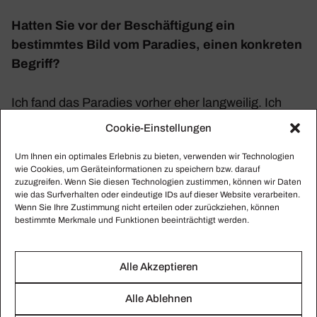
Hatten Sie vor der Beschäf­ti­gung ein
bestimmtes Bild vom Para­dies, einen konkreten
Begriff?
Ich fand das Para­dies vorher eher lang­weilig. Ich
beschäf­tige mich gern mit konflikt­ge­la­denen Stoffen.
Cookie-Einstellungen
Um Ihnen ein optimales Erlebnis zu bieten, verwenden wir Technologien
Wie dem Ersten Welt­krieg, auf Ihrer CD „Behind
wie Cookies, um Geräteinformationen zu speichern bzw. darauf
the Lines“?
zuzugreifen. Wenn Sie diesen Technologien zustimmen, können wir Daten
wie das Surfverhalten oder eindeutige IDs auf dieser Website verarbeiten.
Wenn Sie Ihre Zustimmung nicht erteilen oder zurückziehen, können
Ja, oder auf „Serpent & Fire“ mit Dido und Kleo­patra,
bestimmte Merkmale und Funktionen beeinträchtigt werden.
zwei Köni­ginnen, die sich umge­bracht haben für
Liebe und Politik. Aber in der Recherche zu „Para­
Alle Akzeptieren
dise Lost“ habe ich reali­siert, wie viele Einflüsse aus
verschie­denen Kultur­kreisen das Para­dies birgt.
Alle Ablehnen
Dabei war Eva längst auch nicht immer die nega­tive