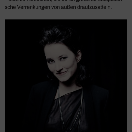
sche Verren­kungen von außen drauf­zu­sat­teln.