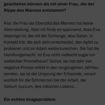
geschehen können als mit einer Frau, die der
Rippe des Mannes entstammt?
Klar, die Frau als Eben­bild des Mannes hat keine
Allein­stel­lung. Aber ich finde es span­nend, dass Eva
dieje­nige ist, die mit der Schlange, also Satan, in
Kontakt tritt, die sich aktiv entscheidet, den Apfel zu
probieren und an Adam weiter­zu­rei­chen. Sie hat die
Hand­lungs­macht. Ist Eva nicht viel­leicht sogar ein
weib­li­cher Prome­theus? Sicher, sie hat sehr viel
nega­tive Presse erlebt in den vergan­genen Jahr­tau­
senden, sie ist der Ursprung der Erbsünde, verant­
wort­lich für die Schmerzen bei der Arbeit, der
Geburt, kurzum, des irdi­schen Lebens…
Ein echtes Image­pro­blem.