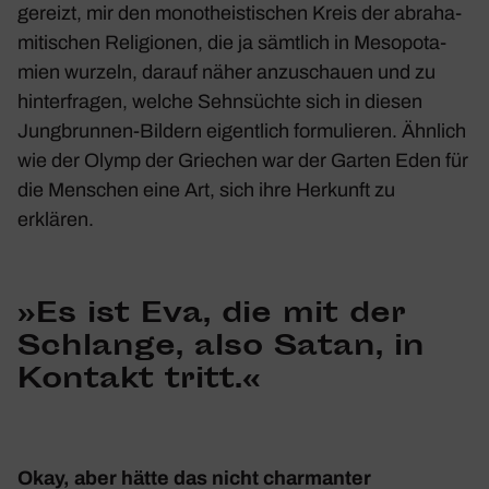
gereizt, mir den mono­the­is­ti­schen Kreis der abra­ha­
mi­ti­schen Reli­gionen, die ja sämt­lich in Meso­po­ta­
mien wurzeln, darauf näher anzu­schauen und zu
hinter­fragen, welche Sehn­süchte sich in diesen
Jung­brunnen-Bildern eigent­lich formu­lieren. Ähnlich
wie der Olymp der Grie­chen war der Garten Eden für
die Menschen eine Art, sich ihre Herkunft zu
erklären.
»Es ist Eva, die mit der
Schlange, also Satan, in
Kontakt tritt.«
Okay, aber hätte das nicht char­manter