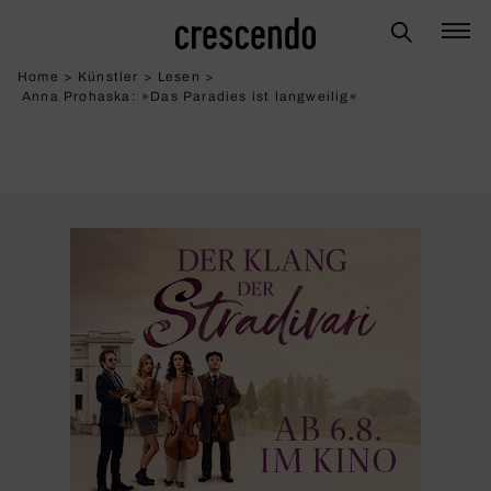
Home
>
Künstler
>
Lesen
>
Anna Prohaska: »Das Para­dies ist lang­weilig«