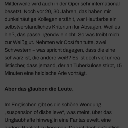
Mitt­ler­weile wird auch in der Oper sehr inter­na­tional
besetzt. Noch vor 20, 30 Jahren, das haben mir
dunkel­häu­tige Kollegen erzählt, war Haut­farbe ein
selbst­ver­ständ­li­ches Krite­rium für Absagen. Weil es
hieß, das passe irgendwie nicht. So was treibt mich
zur Weiß­glut. Nehmen wir
Così fan tutte
, zwei
Schwes­tern – was spricht dagegen, dass die eine
schwarz ist, die andere weiß? Es ist doch viel unrea­
lis­ti­scher, dass jemand, der an Tuber­ku­lose stirbt, 15
Minuten eine heldi­sche Arie vorträgt.
Aber das glauben die Leute.
Im Engli­schen gibt es die schöne Wendung
„suspen­sion of disbe­lieve“, was meint, über das
Unglaub­hafte hinweg in eine Fanta­sie­welt, eine
andere Realität zu kommen. Das ist doch eigent­lich