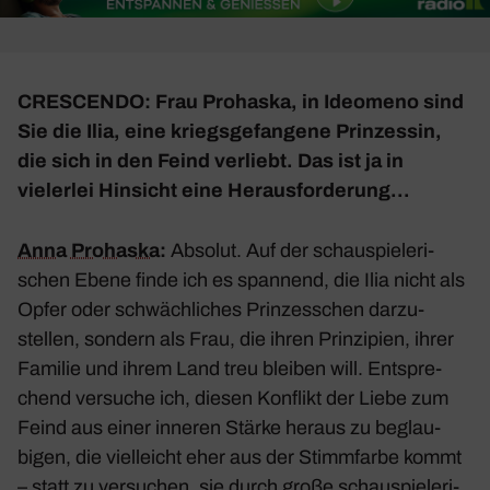
CRESCENDO: Frau Prohaska, in
Ideo­meno
sind
Sie die Ilia, eine kriegs­ge­fan­gene Prin­zessin,
die sich in den Feind verliebt. Das ist ja in
vielerlei Hinsicht eine Heraus­for­de­rung…
Anna Prohaska
:
Absolut. Auf der schau­spie­le­ri­
schen Ebene finde ich es span­nend, die Ilia nicht als
Opfer oder schwäch­li­ches Prin­zes­schen darzu­
stellen, sondern als Frau, die ihren Prin­zi­pien, ihrer
Familie und ihrem Land treu bleiben will. Entspre­
chend versuche ich, diesen Konflikt der Liebe zum
Feind aus einer inneren Stärke heraus zu beglau­
bigen, die viel­leicht eher aus der Stimm­farbe kommt
– statt zu versu­chen, sie durch große schau­spie­le­ri­