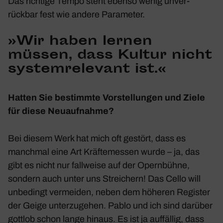
Das rich­tige Tempo steht ebenso wenig unver­
rückbar fest wie andere Para­meter.
»Wir haben lernen
müssen, dass Kultur nicht
system­re­le­vant ist.«
Hatten Sie bestimmte Vorstel­lungen und Ziele
für diese Neuauf­nahme?
Bei diesem Werk hat mich oft gestört, dass es
manchmal eine Art Kräf­te­messen wurde – ja, das
gibt es nicht nur fall­weise auf der Opern­bühne,
sondern auch unter uns Strei­chern! Das Cello will
unbe­dingt vermeiden, neben dem höheren Register
der Geige unter­zu­gehen. Pablo und ich sind darüber
gottlob schon lange hinaus. Es ist ja auffällig, dass