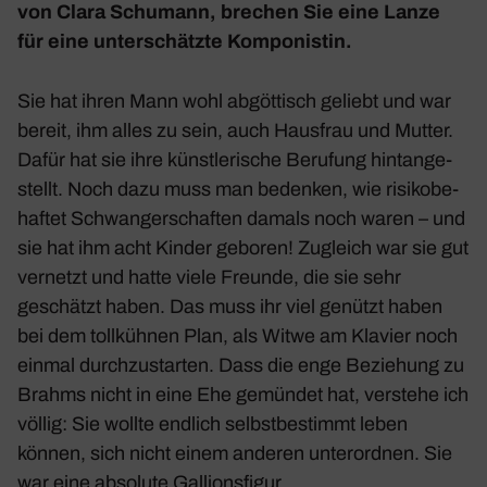
von Clara Schu­mann, brechen Sie eine Lanze
für eine unter­schätzte Kompo­nistin.
Sie hat ihren Mann wohl abgöt­tisch geliebt und war
bereit, ihm alles zu sein, auch Haus­frau und Mutter.
Dafür hat sie ihre künst­le­ri­sche Beru­fung hint­an­ge­
stellt. Noch dazu muss man bedenken, wie risi­ko­be­
haftet Schwan­ger­schaften damals noch waren – und
sie hat ihm acht Kinder geboren! Zugleich war sie gut
vernetzt und hatte viele Freunde, die sie sehr
geschätzt haben. Das muss ihr viel genützt haben
bei dem toll­kühnen Plan, als Witwe am Klavier noch
einmal durch­zu­starten. Dass die enge Bezie­hung zu
Brahms nicht in eine Ehe gemündet hat, verstehe ich
völlig: Sie wollte endlich selbst­be­stimmt leben
können, sich nicht einem anderen unter­ordnen. Sie
war eine abso­lute Galli­ons­figur.