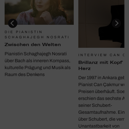
DIE PIANISTIN
SCHAGHAJEGH NOSRATI
Zwischen den Welten
Pianistin Schaghajegh Nosrati
INTERVIEW CAN C
über Bach als inneren Kompass,
Bril­lanz mit Kopf u
kulturelle Prägung und Musik als
Herz
Raum des Denkens
Der 1997 in Ankara gebo
Pianist Can Çakmur wur
Preisen überhäuft. Soeb
erschien das sechste A
seiner Schubert-
Gesamtaufnahme. Ein G
über Schubert, die verme
Unantastbarkeit von