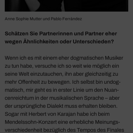
Anne Sophie Mutter und Pablo Ferrández
Schätzen Sie Part­ne­rinnen und Partner eher
wegen Ähnlich­keiten oder Unter­schieden?
Wenn ich es mit einem eher dogma­ti­schen Musiker
zu tun habe, versuche ich so weit wie möglich ein
seine Welt einzu­tau­chen, ihn aber gleich­zeitig zu
mehr Offen­heit zu bewegen. Ich selbst bin undog­
ma­tisch, mir geht es in erster Linie um den Nuan­
cen­reichtum in der musi­ka­li­schen Sprache – aber
der ursprüng­liche Dialekt muss erhalten bleiben.
Sogar mit Herbert von Karajan habe ich beim
Mendels­sohn-Konzert eine erheb­liche Meinungs­
ver­schie­den­heit bezüg­lich des Tempos des Finales