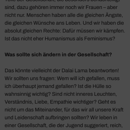
sind, dazu gehören immer noch wir Frauen – aber
nicht nur. Menschen haben alle die glei­chen Ängste,
die glei­chen Wünsche ans Leben. Und wir haben die
absolut glei­chen Rechte: Dafür müssen wir kämpfen.
Ist das nicht eher Huma­nismus als Femi­nismus?
Was sollte sich ändern in der Gesell­schaft?
Das könnte viel­leicht der Dalai Lama beant­worten!
Wir sollten uns fragen: Wem will ich gefallen, muss
ich über­haupt jemand gefallen? Ist die Hülle so
wahn­sinnig wichtig? Sind nicht inneres Leuchten,
Verständnis, Liebe, Empa­thie wich­tiger? Geht es
nicht um das Mitein­ander, für das wir all unsere Kraft
und Leiden­schaft aufbringen sollten? Wir leben in
einer Gesell­schaft, die der Jugend sugge­riert, reich,