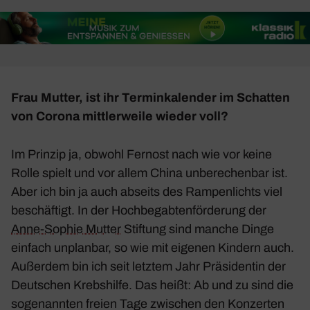
Frau Mutter, ist ihr Termin­ka­lender im Schatten
von Corona mitt­ler­weile wieder voll?
Im Prinzip ja, obwohl Fernost nach wie vor keine
Rolle spielt und vor allem China unbe­re­chenbar ist.
Aber ich bin ja auch abseits des Rampen­lichts viel
beschäf­tigt. In der Hoch­be­gab­ten­för­de­rung der
Anne-Sophie Mutter
Stif­tung sind manche Dinge
einfach unplanbar, so wie mit eigenen Kindern auch.
Außerdem bin ich seit letztem Jahr Präsi­dentin der
Deut­schen Krebs­hilfe. Das heißt: Ab und zu sind die
soge­nannten freien Tage zwischen den Konzerten