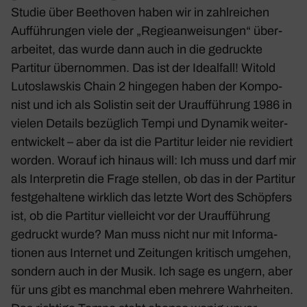
Studie über Beet­hoven
haben wir in zahl­rei­chen
Auffüh­rungen viele der „Regie­an­wei­sungen“ über­
ar­beitet, das wurde dann auch in die gedruckte
Partitur über­nommen. Das ist der Ideal­fall! Witold
Luto­slaw­skis
Chain 2
hingegen haben der Kompo­
nist und ich als Solistin seit der Urauf­füh­rung 1986 in
vielen Details bezüg­lich Tempi und Dynamik weiter­
ent­wi­ckelt – aber da ist die Partitur leider nie revi­diert
worden. Worauf ich hinaus will: Ich muss und darf mir
als Inter­pretin die Frage stellen, ob das in der Partitur
fest­ge­hal­tene wirk­lich das letzte Wort des Schöp­fers
ist, ob die Partitur viel­leicht vor der Urauf­füh­rung
gedruckt wurde? Man muss nicht nur mit Infor­ma­
tionen aus Internet und Zeitungen kritisch umgehen,
sondern auch in der Musik. Ich sage es ungern, aber
für uns gibt es manchmal eben mehrere Wahr­heiten.