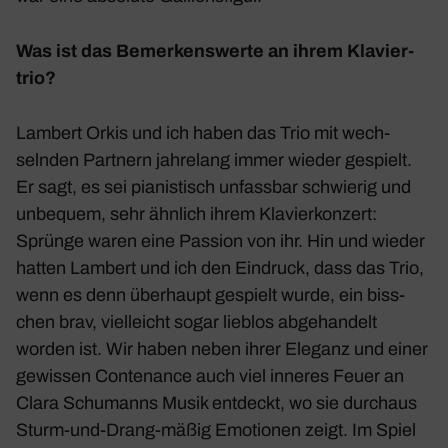
Was ist das Bemer­kens­werte an ihrem Klavier­
trio?
Lambert Orkis und ich haben das Trio mit wech­
selnden Part­nern jahre­lang immer wieder gespielt.
Er sagt, es sei pianis­tisch unfassbar schwierig und
unbe­quem, sehr ähnlich ihrem Klavier­kon­zert:
Sprünge waren eine Passion von ihr. Hin und wieder
hatten Lambert und ich den Eindruck, dass das Trio,
wenn es denn über­haupt gespielt wurde, ein biss­
chen brav, viel­leicht sogar lieblos abge­han­delt
worden ist. Wir haben neben ihrer Eleganz und einer
gewissen Conten­ance auch viel inneres Feuer an
Clara Schu­manns Musik entdeckt, wo sie durchaus
Sturm-und-Drang-mäßig Emotionen zeigt. Im Spiel