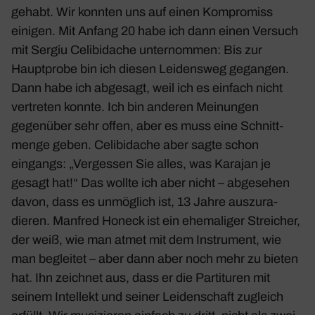
gehabt. Wir konnten uns auf einen Kompro­miss
einigen. Mit Anfang 20 habe ich dann einen Versuch
mit Sergiu Celi­bi­dache unter­nommen: Bis zur
Haupt­probe bin ich diesen Leidensweg gegangen.
Dann habe ich abge­sagt, weil ich es einfach nicht
vertreten konnte. Ich bin anderen Meinungen
gegen­über sehr offen, aber es muss eine Schnitt­
menge geben. Celi­bi­dache aber sagte schon
eingangs: „Vergessen Sie alles, was Karajan je
gesagt hat!“ Das wollte ich aber nicht – abge­sehen
davon, dass es unmög­lich ist, 13 Jahre auszu­ra­
dieren. Manfred Honeck ist ein ehema­liger Strei­cher,
der weiß, wie man atmet mit dem Instru­ment, wie
man begleitet – aber dann aber noch mehr zu bieten
hat. Ihn zeichnet aus, dass er die Parti­turen mit
seinem Intel­lekt und seiner Leiden­schaft zugleich