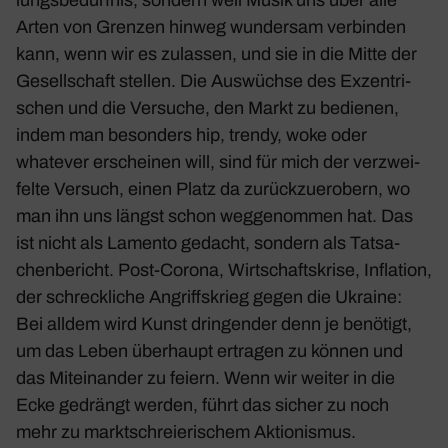
Arten von Grenzen hinweg wundersam verbinden
kann, wenn wir es zulassen, und sie in die Mitte der
Gesell­schaft stellen. Die Auswüchse des Exzen­tri­
schen und die Versuche, den Markt zu bedienen,
indem man beson­ders hip, trendy, woke oder
whatever erscheinen will, sind für mich der verzwei­
felte Versuch, einen Platz da zurück­zu­er­obern, wo
man ihn uns längst schon wegge­nommen hat. Das
ist nicht als Lamento gedacht, sondern als Tatsa­
chen­be­richt. Post-Corona, Wirt­schafts­krise, Infla­tion,
der schreck­liche Angriffs­krieg gegen die Ukraine:
Bei alldem wird Kunst drin­gender denn je benö­tigt,
um das Leben über­haupt ertragen zu können und
das Mitein­ander zu feiern. Wenn wir weiter in die
Ecke gedrängt werden, führt das sicher zu noch
mehr zu markt­schreie­ri­schem Aktio­nismus.