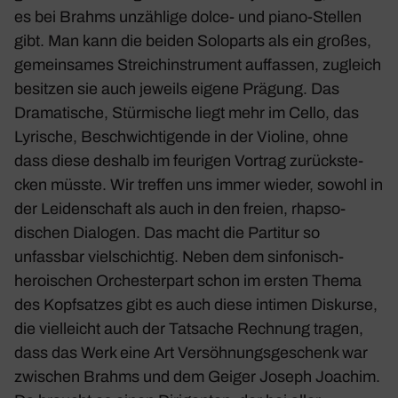
es bei Brahms unzäh­lige dolce- und piano-Stellen
gibt. Man kann die beiden Solo­parts als ein großes,
gemein­sames Streich­in­stru­ment auffassen, zugleich
besitzen sie auch jeweils eigene Prägung. Das
Drama­ti­sche, Stür­mi­sche liegt mehr im Cello, das
Lyri­sche, Beschwich­ti­gende in der Violine, ohne
dass diese deshalb im feurigen Vortrag zurück­ste­
cken müsste. Wir treffen uns immer wieder, sowohl in
der Leiden­schaft als auch in den freien, rhap­so­
dischen Dialogen. Das macht die Partitur so
unfassbar viel­schichtig. Neben dem sinfo­nisch-
heroi­schen Orches­ter­part schon im ersten Thema
des Kopf­satzes gibt es auch diese intimen Diskurse,
die viel­leicht auch der Tatsache Rech­nung tragen,
dass das Werk eine Art Versöh­nungs­ge­schenk war
zwischen Brahms und dem Geiger Joseph Joachim.