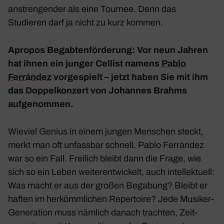
anstren­gender als eine Tournee. Denn das
Studieren darf ja nicht zu kurz kommen.
Apropos Begab­ten­för­de­rung: Vor neun Jahren
hat ihnen ein junger Cellist namens
Pablo
Ferrández
vorge­spielt – jetzt haben Sie mit ihm
das Doppel­kon­zert von Johannes Brahms
aufge­nommen.
Wieviel Genius in einem jungen Menschen steckt,
merkt man oft unfassbar schnell. Pablo Ferrández
war so ein Fall. Frei­lich bleibt dann die Frage, wie
sich so ein Leben weiter­ent­wi­ckelt, auch intel­lek­tuell:
Was macht er aus der großen Bega­bung? Bleibt er
haften im herkömm­li­chen Reper­toire? Jede Musiker-
Gene­ra­tion muss nämlich danach trachten, Zeit­