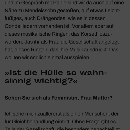
und im Gespräch mit Pablo sind wir da auch auf eine
Nähe zu Mendels­sohn gestoßen, auf etwas Leicht­
fü­ßiges, auch Drän­gendes, wie es in dessen
Gondel­lie­dern vorhanden ist. Vor allem aber auf
dieses musi­ka­li­sche Ringen, das Korsett loszu­
werden, das ihr als Frau die Gesell­schaft ange­legt
hat, dieses Ringen, das ihre Musik ausdrückt: Das
wollten wir endlich einmal ausspielen.
»Ist die Hülle so wahn­
sinnig wichtig?«
Sehen Sie sich als Femi­nistin, Frau Mutter?
Ich sehe mich zual­ler­erst als einen Menschen, der
für Gleich­be­hand­lung eintritt. Ohne Frage gibt es
Teile der Gesell­schaft, die beson­ders benach­tei­ligt