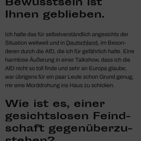
Bewusst­sein ist
Ihnen geblieben.
Ich halte das für selbst­ver­ständ­lich ange­sichts der
Situa­tion welt­weit und in
Deutsch­land
, im Beson­
deren durch die AfD, die ich für gefähr­lich halte. Eine
harm­lose Äuße­rung in einer Talk­show, dass ich die
AfD nicht so toll finde und sehr an Europa glaube,
war übri­gens für ein paar Leute schon Grund genug,
mir eine Mord­dro­hung ins Haus zu schi­cken.
Wie ist es, einer
gesichts­losen Feind­
schaft gegen­über­zu­