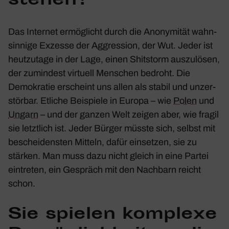
stehen?
Das Internet ermög­licht durch die Anony­mität wahn­
sin­nige Exzesse der Aggres­sion, der Wut. Jeder ist
heut­zu­tage in der Lage, einen Shit­s­torm auszu­lösen,
der zumin­dest virtuell Menschen bedroht. Die
Demo­kratie erscheint uns allen als stabil und unzer­
störbar. Etliche Beispiele in Europa – wie
Polen
und
Ungarn
– und der ganzen Welt zeigen aber, wie fragil
sie letzt­lich ist. Jeder Bürger müsste sich, selbst mit
beschei­densten Mitteln, dafür einsetzen, sie zu
stärken. Man muss dazu nicht gleich in eine Partei
eintreten, ein Gespräch mit den Nach­barn reicht
schon.
Sie spielen komplexe