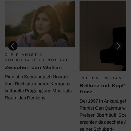
DIE PIANISTIN
SCHAGHAJEGH NOSRATI
Zwischen den Welten
Pianistin Schaghajegh Nosrati
INTERVIEW CAN C
über Bach als inneren Kompass,
Bril­lanz mit Kopf u
kulturelle Prägung und Musik als
Herz
Raum des Denkens
Der 1997 in Ankara gebo
Pianist Can Çakmur wur
Preisen überhäuft. Soeb
erschien das sechste A
seiner Schubert-