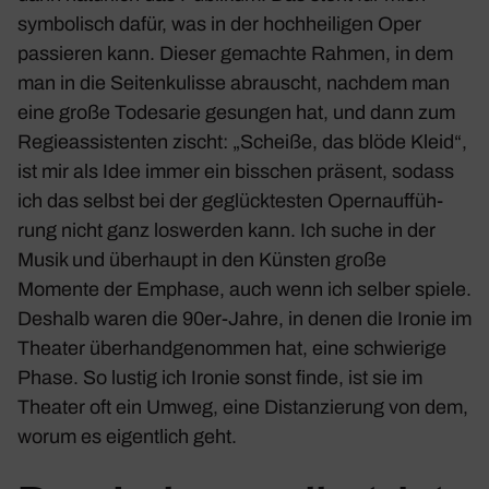
symbo­lisch dafür, was in der hoch­hei­ligen Oper
passieren kann. Dieser gemachte Rahmen, in dem
man in die Seiten­ku­lisse abrauscht, nachdem man
eine große Todes­arie gesungen hat, und dann zum
Regie­as­sis­tenten zischt: „Scheiße, das blöde Kleid“,
ist mir als Idee immer ein biss­chen präsent, sodass
ich das selbst bei der geglück­testen Opern­auf­füh­
rung nicht ganz loswerden kann. Ich suche in der
Musik und über­haupt in den Künsten große
Momente der Emphase, auch wenn ich selber spiele.
Deshalb waren die 90er-Jahre, in denen die Ironie im
Theater über­hand­ge­nommen hat, eine schwie­rige
Phase. So lustig ich Ironie sonst finde, ist sie im
Theater oft ein Umweg, eine Distan­zie­rung von dem,
worum es eigent­lich geht.