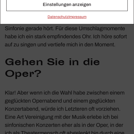
ten­zi­eller Abgrund auf, oder es erhebt sich aus einer
Einstellungen anzeigen
dunklen Grund­stim­mung ein Hoff­nungs­schimmer für
Daten­schutz
Impressum
die Mensch­heit oder das kleine Mensch­lein, das die
Sinfonie gerade hört. Für diese Umschlag­mo­mente
habe ich ein stark empfin­dendes Ohr. Ich höre sofort
auf zu singen und vertiefe mich in den Moment.
Gehen Sie in die
Oper?
Klar! Aber wenn ich die Wahl habe zwischen einem
geglückten Opern­abend und einem geglückten
Konzert­abend, würde ich Letz­teren oft vorziehen.
Eine Art Verei­ni­gung mit der Musik erlebe ich bei
sinfo­ni­schen Konzerten eher als in der Oper, in der
ich als Thea­ter­mensch oft abge­lenkt bin durch eine