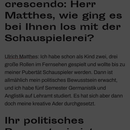
crescendo
: Herr
Matthes, wie ging es
bei Ihnen los mit der
Schau­spie­lerei?
Ulrich Matthes
:
Ich habe schon als Kind zwei, drei
große Rollen im Fern­sehen gespielt und wollte bis zu
meiner Pubertät Schau­spieler werden. Dann ist
allmäh­lich mein poli­ti­sches Bewusst­sein erwacht,
und ich habe fünf Semester Germa­nistik und
Anglistik auf Lehramt studiert. Es hat sich aber dann
doch meine krea­tive Ader durch­ge­setzt.
Ihr poli­ti­sches