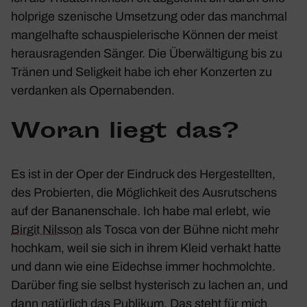
holp­rige szeni­sche Umset­zung oder das manchmal
mangel­hafte schau­spie­le­ri­sche Können der meist
heraus­ra­genden Sänger. Die Über­wäl­ti­gung bis zu
Tränen und Selig­keit habe ich eher Konzerten zu
verdanken als Opern­abenden.
Woran liegt das?
Es ist in der Oper der Eindruck des Herge­stellten,
des Probierten, die Möglich­keit des Ausrut­schens
auf der Bana­nen­schale. Ich habe mal erlebt, wie
Birgit Nilsson
als Tosca von der Bühne nicht mehr
hochkam, weil sie sich in ihrem Kleid verhakt hatte
und dann wie eine Eidechse immer hoch­molchte.
Darüber fing sie selbst hyste­risch zu lachen an, und
dann natür­lich das Publikum. Das steht für mich