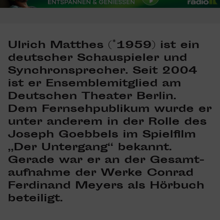
Ulrich Matthes
(*1959) ist ein
deut­scher Schau­spieler und
Synchron­spre­cher. Seit 2004
ist er Ensem­ble­mit­glied am
Deut­schen Theater Berlin.
Dem Fern­seh­pu­blikum wurde er
unter anderem in der Rolle des
Joseph Goeb­bels im Spiel­film
„Der Unter­gang“ bekannt.
Gerade war er an der ­Gesamt­
auf­nahme der Werke Conrad
Ferdi­nand Meyers als Hörbuch
betei­ligt.