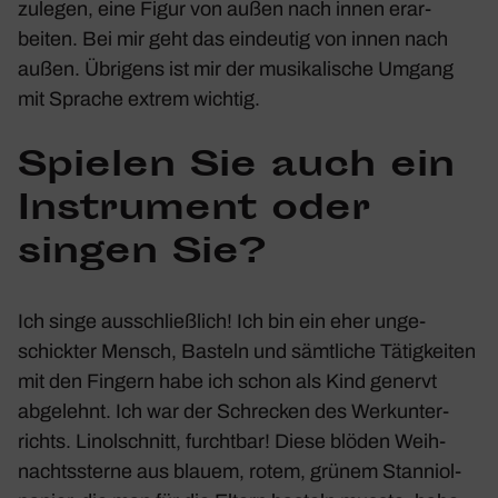
zulegen, eine Figur von außen nach innen erar­
beiten. Bei mir geht das eindeutig von innen nach
außen. Übri­gens ist mir der musi­ka­li­sche Umgang
mit Sprache extrem wichtig.
Spielen Sie auch ein
Instru­ment oder
singen Sie?
Ich singe ausschließ­lich! Ich bin ein eher unge­
schickter Mensch, Basteln und sämt­liche Tätig­keiten
mit den Fingern habe ich schon als Kind genervt
abge­lehnt. Ich war der Schre­cken des Werk­un­ter­
richts. Linol­schnitt, furchtbar! Diese blöden Weih­
nachts­sterne aus blauem, rotem, grünem Stan­ni­ol­