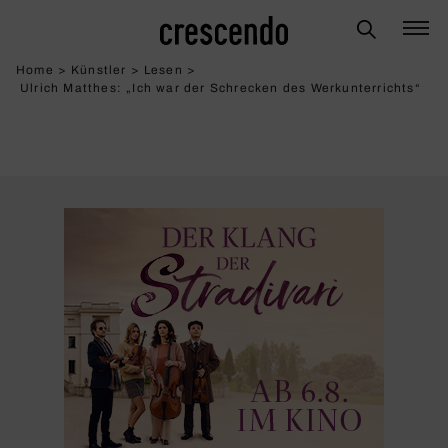
Home
>
Künstler
>
Lesen
>
Ulrich Matthes: „Ich war der Schre­cken des Werk­un­ter­richts“