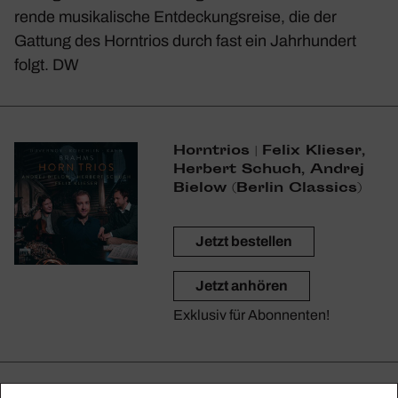
rende musi­ka­li­sche Entde­ckungs­reise, die der
Gattung des Horn­trios durch fast ein Jahr­hun­dert
folgt. DW
Horn­trios | Felix Klieser,
Herbert Schuch, Andrej
Bielow (Berlin Clas­sics)
Jetzt bestellen
Jetzt anhören
Exklusiv für Abonnenten!