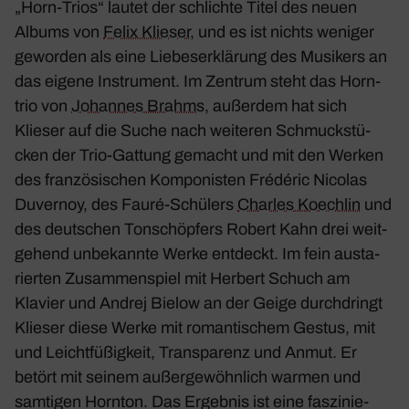
„Horn-Trios“ lautet der schlichte Titel des neuen
Albums von
Felix Klieser
, und es ist nichts weniger
geworden als eine Liebes­er­klä­rung des Musi­kers an
das eigene Instru­ment. Im Zentrum steht das Horn­
trio von
Johannes Brahms
, außerdem hat sich
Klieser auf die Suche nach weiteren Schmuck­stü­
cken der Trio-Gattung gemacht und mit den Werken
des fran­zö­si­schen Kompo­nisten Frédéric Nicolas
Duvernoy, des Fauré-Schü­lers
Charles Koechlin
und
des deut­schen Tonschöp­fers Robert Kahn drei weit­
ge­hend unbe­kannte Werke entdeckt. Im fein austa­
rierten Zusam­men­spiel mit Herbert Schuch am
Klavier und Andrej Bielow an der Geige durch­dringt
Klieser diese Werke mit roman­ti­schem Gestus, mit
und Leicht­fü­ßig­keit, Trans­pa­renz und Anmut. Er
betört mit seinem außer­ge­wöhn­lich warmen und
samtigen Hornton. Das Ergebnis ist eine faszi­nie­