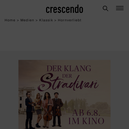
Home
>
Medien
>
Klassik
>
Horn­ver­liebt