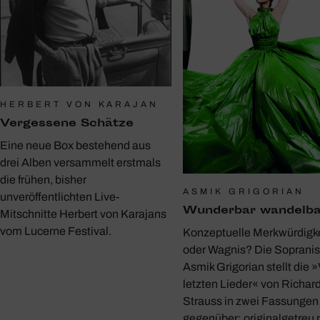
HERBERT VON KARAJAN
Verges­sene Schätze
Eine neue Box bestehend aus
drei Alben versammelt erstmals
die frühen, bisher
ASMIK GRIGORIAN
unveröffentlichten Live-
Wunderbar wandelba
Mitschnitte Herbert von Karajans
vom Lucerne Festival.
Konzeptuelle Merkwürdigke
oder Wagnis? Die Sopranis
Asmik Grigorian stellt die »
letzten Lieder« von Richar
Strauss in zwei Fassungen
gegenüber: originalgetreu 