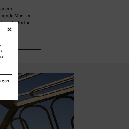
seinem
annende Musiker
hen. Außer für
T und die
n
te
mte
eigen