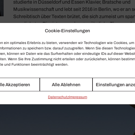
studierte in Düsseldorf und Essen Klavier, Bratsche und
Musikwissenschaft und lebt seit 2016 in Berlin, wo er an 
Schreibtisch über Texten brütet, die sich zumeist um sp
– am liebsten Pianisten – und ungewöhnliche Themen dre
crescendo ist er als Autor für das Klaviermagazin PIANIS
Cookie-Einstellungen
Berliner Morgenpost tätig.
n ein optimales Erlebnis zu bieten, verwenden wir Technologien wie Cookies, um
nformationen zu speichern bzw. darauf zuzugreifen. Wenn Sie diesen Technologie
en, können wir Daten wie das Surfverhalten oder eindeutige IDs auf dieser Websi
iten. Wenn Sie Ihre Zustimmung nicht erteilen oder zurückziehen, können bestim
e und Funktionen beeinträchtigt werden.
lle Akzeptieren
Alle Ablehnen
Einstellungen anz
Daten­schutz
Impressum