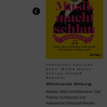
E NORMAN
CHRISTOPH REUTERS
Glanz­lichter
BUCH "MUSIK MACHT
SCHLAU-AUSSER M
ächtnis einer großen
ANCHE"
ertstimme: Jessye
Wohl­tu­ende Wirkung
Zu Lebzeiten der
Wissen, Witz und Wahnsinn: Der
 unveröffentlichte
Pianist, Komponist und
n mit Musik von
Kabarettist Christoph Reuter
Strauss, Haydn, Berlioz