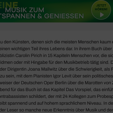
zu den Künsten, denen sich die meisten Menschen kaum 
e einen wich­tigen Teil ihres Lebens dar. In ihrem Buch über
bli­zistin Carolin Pirich in 15 Kapi­teln Menschen vor, die s
idmen oder mit Hingabe für den Musik­be­trieb tätig sind. 
er Diri­gentin Joana Mall­witz über die Schwie­rig­keit, als
zu sein, mit dem Pianisten Igor Levit über sein poli­ti­sch
n­weiser der Deut­schen Oper Berlin über die Marotten vo
gebend für das Buch ist das Kapitel
Das Vorspiel
, das einf
ontra­bas­sisten schil­dert, der mit 24 Kollegen zum Probe­s
eibt span­nend und auf hohem sprach­li­chem Niveau. In der 
der Leser so manche neue Erkenntnis über Musik und den 