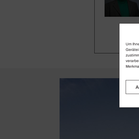
Um Ihne
Gerätei
zustimm
verarbe
Merkmal
A