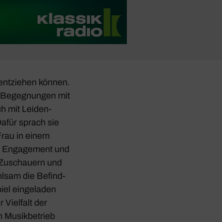
entziehen können.
Begeg­nungen mit
ich mit Leiden­
Dafür sprach sie
 Frau in einem
es Enga­ge­ment und
n Zuschauern und
ühlsam die Befind­
piel einge­laden
Viel­falt der
Musik­be­trieb