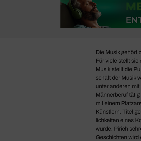
Die Musik gehört 
Für viele stellt si
Musik
stellt die Pu
schaft der Musik w
unter anderen mit d
Männer­beruf tätig 
mit einem Platz­a
Künst­lern. Titel 
lich­keiten eines K
wurde. Pirich schr
Geschichten wird 