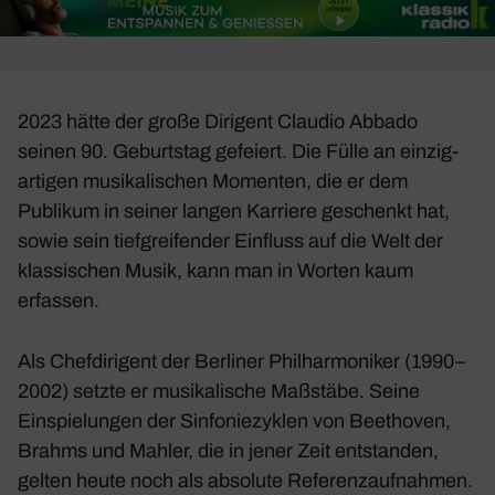
2023 hätte der große Diri­gent Claudio Abbado
seinen 90. Geburtstag gefeiert. Die Fülle an einzig­
ar­tigen musi­ka­li­schen Momenten, die er dem
Publikum in seiner langen Karriere geschenkt hat,
sowie sein tief­grei­fender Einfluss auf die Welt der
klas­si­schen Musik, kann man in Worten kaum
erfassen.
Als Chef­di­ri­gent der Berliner Phil­har­mo­niker (1990–
2002) setzte er musi­ka­li­sche Maßstäbe. Seine
Einspie­lungen der Sinfo­nie­zy­klen von Beet­hoven,
Brahms und Mahler, die in jener Zeit entstanden,
gelten heute noch als abso­lute Refe­renz­auf­nahmen.