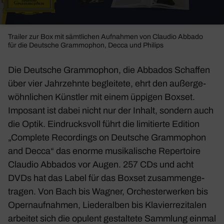
Trailer zur Box mit sämt­li­chen Aufnahmen von Claudio Abbado
für die Deut­sche Gram­mo­phon, Decca und Philips
Die Deut­sche Gram­mo­phon, die Abbados Schaffen
über vier Jahr­zehnte beglei­tete, ehrt den außer­ge­
wöhn­li­chen Künstler mit einem üppigen Boxset.
Impo­sant ist dabei nicht nur der Inhalt, sondern auch
die Optik. Eindrucks­voll führt die limi­tierte Edition
„Complete Recor­dings on Deut­sche Gram­mo­phon
and Decca“ das enorme musi­ka­li­sche Reper­toire
Claudio Abbados vor Augen. 257 CDs und acht
DVDs hat das Label für das Boxset zusam­men­ge­
tragen. Von Bach bis Wagner, Orches­ter­werken bis
Opern­auf­nahmen, Lieder­alben bis Klavierre­zi­talen
arbeitet sich die opulent gestal­tete Samm­lung einmal