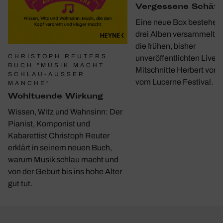
Verges­sene Schät
Eine neue Box bestehen
drei Alben versammelt e
die frühen, bisher
CHRISTOPH REUTERS
unveröffentlichten Live-
BUCH "MUSIK MACHT
Mitschnitte Herbert von 
SCHLAU-AUSSER M
vom Lucerne Festival.
ANCHE"
Wohl­tu­ende Wirkung
Wissen, Witz und Wahnsinn: Der
Pianist, Komponist und
Kabarettist Christoph Reuter
erklärt in seinem neuen Buch,
warum Musik schlau macht und
von der Geburt bis ins hohe Alter
gut tut.