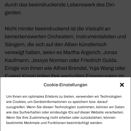
durch das beein­dru­ckende Lebens­werk des Diri­
genten.
Nicht minder beein­dru­ckend ist die Viel­zahl an
bemer­kens­werten Orches­tern, Instru­men­ta­listen und
Sängern, die sich auf den Alben künst­le­risch
verewigt haben, seien es Martha Arge­rich, Jonas
Kauf­mann, Jessye Norman oder Fried­rich Gulda.
Einige von ihnen wie Alfred Brendel, Yuja Wang oder
Evgeni Kissin teilen ihre wert­vollen Erin­ne­rungen im
beilie­genden 112-seitigen Hard­cover-Buch und
Cookie-Einstellungen
spre­chen ihre Bewun­de­rung aus.
Um Ihnen ein optimales Erlebnis zu bieten, verwenden wir Technologien
wie Cookies, um Geräteinformationen zu speichern bzw. darauf
zuzugreifen. Wenn Sie diesen Technologien zustimmen, können wir Daten
Das Eintau­chen in Claudio Abbados Lebens­werk
wie das Surfverhalten oder eindeutige IDs auf dieser Website verarbeiten.
öffnet uns einen unbe­schreib­li­chen musi­ka­li­schen
Wenn Sie Ihre Zustimmung nicht erteilen oder zurückziehen, können
bestimmte Merkmale und Funktionen beeinträchtigt werden.
Schatz, der, so Evgeni Kissin, „auch in Zukunft,