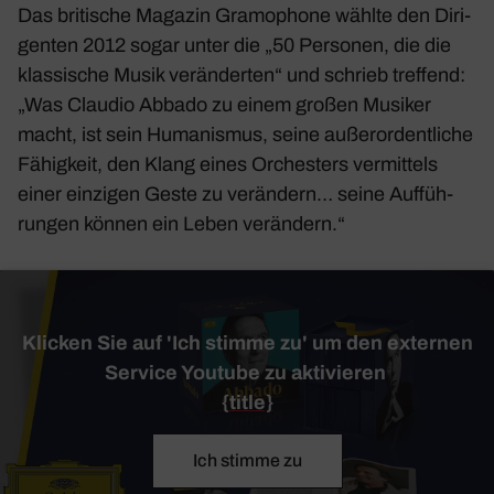
Das briti­sche Magazin
Gramo­phone
wählte den Diri­
genten 2012 sogar unter die „50 Personen, die die
klas­si­sche Musik verän­derten“ und schrieb tref­fend:
„Was Claudio Abbado zu einem großen Musiker
macht, ist sein Huma­nismus, seine außer­or­dent­liche
Fähig­keit, den Klang eines Orches­ters vermit­tels
einer einzigen Geste zu verän­dern… seine Auffüh­
rungen können ein Leben verän­dern.“
Klicken Sie auf 'Ich stimme zu' um den externen
Service Youtube zu aktivieren
{title}
Ich stimme zu