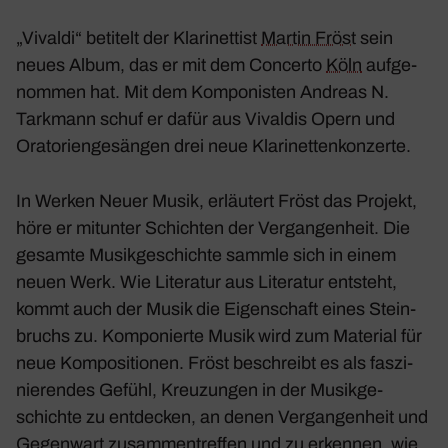
„Vivaldi“ beti­telt der Klari­net­tist
Martin Fröst
sein
neues Album, das er mit dem Concerto
Köln
aufge­
nommen hat. Mit dem Kompo­nisten Andreas N.
Tark­mann schuf er dafür aus Vivaldis Opern und
Orato­rien­ge­sängen drei neue Klari­net­ten­kon­zerte.
In Werken Neuer Musik, erläu­tert Fröst das Projekt,
höre er mitunter Schichten der Vergan­gen­heit. Die
gesamte Musik­ge­schichte sammle sich in einem
neuen Werk. Wie Lite­ratur aus Lite­ratur entsteht,
kommt auch der Musik die Eigen­schaft eines Stein­
bruchs zu. Kompo­nierte Musik wird zum Mate­rial für
neue Kompo­si­tionen. Fröst beschreibt es als faszi­
nie­rendes Gefühl, Kreu­zungen in der Musik­ge­
schichte zu entde­cken, an denen Vergan­gen­heit und
Gegen­wart zusam­men­treffen und zu erkennen, wie