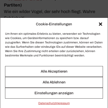
Partiten)
Wie ein wilder Vogel, der sehr hoch ﬂiegt. Wahre
Schön­heit!
Cookie-Einstellungen
Anzu­hören in der
NML
(Exklusiv für Abon­nenten)
Um Ihnen ein optimales Erlebnis zu bieten, verwenden wir Technologien
5.
Iván Fischer
| Brahms« Unga­ri­sche Tänze
wie Cookies, um Geräteinformationen zu speichern bzw. darauf
zuzugreifen. Wenn Sie diesen Technologien zustimmen, können wir Daten
(
Buda­pest
Festival Orchestra)
wie das Surfverhalten oder eindeutige IDs auf dieser Website verarbeiten.
Groß­ar­tige Bear­bei­tungen von einem groß­ar­tigen
Wenn Sie Ihre Zustimmung nicht erteilen oder zurückziehen, können
bestimmte Merkmale und Funktionen beeinträchtigt werden.
Diri­genten.
Anzu­hören in der
NML
(Exklusiv für Abon­nenten)
Alle Akzeptieren
6. Prince | Solo vom Album „Come“
Alle Ablehnen
Ein relativ unbe­kannter Song, Prince singt hier
A Cappella und nutzt seine Stimme, wie niemand
Einstellungen anzeigen
sonst in diesem Genre es kann.
Daten­schutz
Impressum