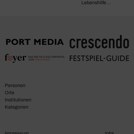
Lebenshilfe …
Personen
Orte
Insti­tu­tionen
Kate­go­rien
Impressum
Jobs