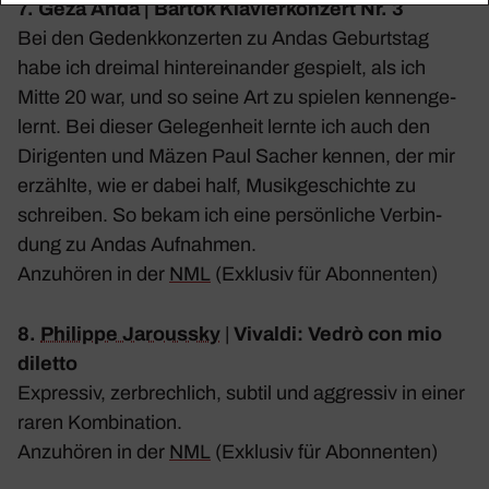
7. Géza Anda | Bartók Klavier­kon­zert Nr. 3
Bei den Gedenk­kon­zerten zu Andas Geburtstag
habe ich dreimal hinter­ein­ander gespielt, als ich
Mitte 20 war, und so seine Art zu spielen kennen­ge­
lernt. Bei dieser Gele­gen­heit lernte ich auch den
Diri­genten und Mäzen Paul Sacher kennen, der mir
erzählte, wie er dabei half, Musik­ge­schichte zu
schreiben. So bekam ich eine persön­liche Verbin­
dung zu Andas Aufnahmen.
Anzu­hören in der
NML
(Exklusiv für Abon­nenten)
8.
Phil­ippe Jaroussky
|
Vivaldi: Vedrò con mio
diletto
Expressiv, zerbrech­lich, subtil und aggressiv in einer
raren Kombi­na­tion.
Anzu­hören in der
NML
(Exklusiv für Abon­nenten)