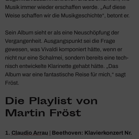
Musik immer wieder erschaffen werde. „Auf diese
Weise schaffen wir die Musik­ge­schichte“, betont er.
Sein Album sieht er als eine Neuschöp­fung der
Vergan­gen­heit. Ausgangs­punkt sei die Frage
gewesen, was Vivaldi kompo­niert hätte, wenn er
nicht nur eine Schalmei, sondern bereits eine tech­
nisch entwi­ckelte Klari­nette gehabt hätte. „Das
Album war eine fantas­ti­sche Reise für mich,“ sagt
Fröst.
Die Play­list von
Martin Fröst
1.
Claudio Arrau
|
Beet­hoven: Klavier­kon­zert Nr.