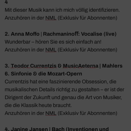
4
Mit dieser Musik kann ich mich völlig iden­ti­fi­zieren.
Anzu­hören in der
NML
(Exklusiv für Abon­nenten)
2.
Anna Moffo
|
Rach­ma­ninoﬀ: Voca­lise (live)
Wunderbar – hören Sie es sich einfach an!
Anzu­hören in der
NML
(Exklusiv für Abon­nenten)
3.
Teodor Curr­entzis
&
Musi­cAe­terna
| Mahlers
6. Sinfonie & die Mozart-Opern
Curr­entzis hat eine faszi­nie­rende Obses­sion, die
musi­ka­li­schen Details richtig zu gestalten – er ist der
Diri­gent der Zukunft und genau die Art von Musiker,
die die Klassik heute braucht.
Anzu­hören in der
NML
(Exklusiv für Abon­nenten)
4.
Janine Jansen
| Bach (Inven­tionen und