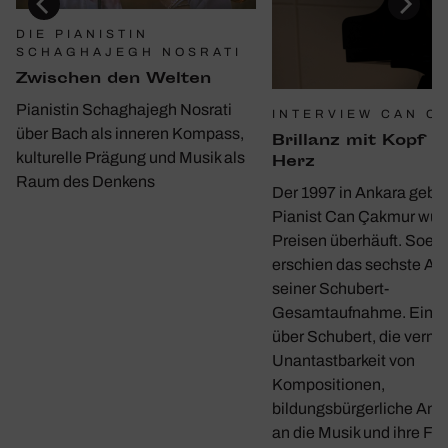
DIE PIANISTIN
SCHAGHAJEGH NOSRATI
Zwischen den Welten
Pianistin Schaghajegh Nosrati
INTERVIEW CAN C
über Bach als inneren Kompass,
Bril­lanz mit Kopf u
kulturelle Prägung und Musik als
Herz
Raum des Denkens
Der 1997 in Ankara gebo
Pianist Can Çakmur wur
Preisen überhäuft. Soeb
erschien das sechste A
seiner Schubert-
Gesamtaufnahme. Ein G
über Schubert, die verme
Unantastbarkeit von
Kompositionen,
bildungsbürgerliche Ans
an die Musik und ihre Fun