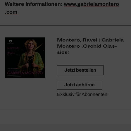
Weitere Infor­ma­tionen:
www​.gabrie​la​mon​tero​
.com
Montero, Ravel | Gabriela
Montero (Orchid Clas­
sics)
Jetzt bestellen
Jetzt anhören
Exklusiv für Abonnenten!