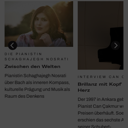
DIE PIANISTIN
SCHAGHAJEGH NOSRATI
Zwischen den Welten
Pianistin Schaghajegh Nosrati
INTERVIEW CAN C
über Bach als inneren Kompass,
Bril­lanz mit Kopf u
kulturelle Prägung und Musik als
Herz
Raum des Denkens
Der 1997 in Ankara gebo
Pianist Can Çakmur wur
Preisen überhäuft. Soeb
erschien das sechste A
seiner Schubert-