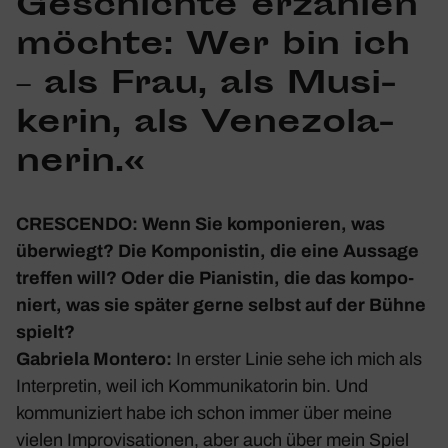
Geschichte erzählen
möchte: Wer bin ich
– als Frau, als Musi­
kerin, als Vene­zo­la­
nerin.«
CRESCENDO: Wenn Sie kompo­nieren, was
über­wiegt? Die Kompo­nistin, die eine Aussage
treffen will? Oder die Pianistin, die das kompo­
niert, was sie später gerne selbst auf der Bühne
spielt?
Gabriela Montero:
In erster Linie sehe ich mich als
Inter­pretin, weil ich Kommu­ni­ka­torin bin. Und
kommu­ni­ziert habe ich schon immer über meine
vielen Impro­vi­sa­tionen, aber auch über mein Spiel