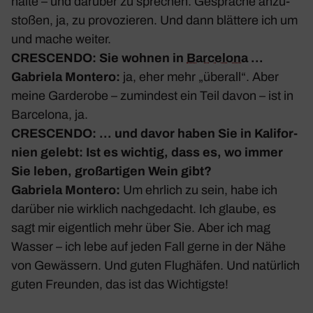
halte – und darüber zu spre­chen. Gespräche anzu­
stoßen, ja, zu provo­zieren. Und dann blät­tere ich um
und mache weiter.
CRESCENDO: Sie wohnen in
Barce­lona
…
Gabriela Montero:
ja, eher mehr „überall“. Aber
meine Garde­robe – zumin­dest ein Teil davon – ist in
Barce­lona, ja.
CRESCENDO: … und davor haben Sie in Kali­for­
nien gelebt: Ist es wichtig, dass es, wo immer
Sie leben, groß­ar­tigen Wein gibt?
Gabriela Montero:
Um ehrlich zu sein, habe ich
darüber nie wirk­lich nach­ge­dacht. Ich glaube, es
sagt mir eigent­lich mehr über Sie. Aber ich mag
Wasser – ich lebe auf jeden Fall gerne in der Nähe
von Gewäs­sern. Und guten Flug­häfen. Und natür­lich
guten Freunden, das ist das Wich­tigste!