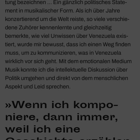
tung bezeichnen … Ein gänz­lich poli­ti­sches State­
ment in musi­ka­li­scher Form. Als ich über Jahre
konzer­tie­rend um die Welt reiste, so viele verschie­
dene Zuhörer kennen­lernte und gleich­zeitig
bemerkte, wie viel Unwissen über Vene­zuela exis­
tiert, wurde mir bewusst, dass ich einen Weg finden
muss, um zu kommu­ni­zieren, was in Vene­zuela
wirk­lich vor sich geht. Mit dem emotio­nalen Medium
Musik konnte ich die intel­lek­tu­elle Diskus­sion über
Politik umgehen und direkt von dem mensch­li­chen
Aspekt und Leid spre­chen.
»Wenn ich kompo­
niere, dann immer,
weil ich eine