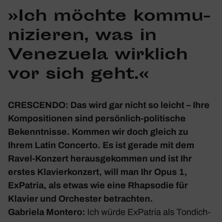
»Ich möchte kommu­
ni­zieren, was in
Vene­zuela wirk­lich
vor sich geht.«
CRESCENDO: Das wird gar nicht so leicht – Ihre
Kompo­si­tionen sind persön­lich-poli­ti­sche
Bekennt­nisse. Kommen wir doch gleich zu
Ihrem
Latin Concerto
. Es ist gerade mit dem
Ravel-Konzert heraus­ge­kommen und ist Ihr
erstes Klavier­kon­zert, will man Ihr Opus 1,
ExPa­tria
, als etwas wie eine Rhap­sodie für
Klavier und Orchester betrachten.
Gabriela Montero:
Ich würde
ExPa­tria
als Tondich­