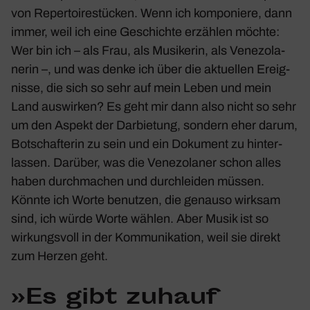
von Reper­toire­stü­cken. Wenn ich kompo­niere, dann
immer, weil ich eine Geschichte erzählen möchte:
Wer bin ich – als Frau, als Musi­kerin, als Vene­zo­la­
nerin –, und was denke ich über die aktu­ellen Ereig­
nisse, die sich so sehr auf mein Leben und mein
Land auswirken? Es geht mir dann also nicht so sehr
um den Aspekt der Darbie­tung, sondern eher darum,
Botschaf­terin zu sein und ein Doku­ment zu hinter­
lassen. Darüber, was die Vene­zo­laner schon alles
haben durch­ma­chen und durch­leiden müssen.
Könnte ich Worte benutzen, die genauso wirksam
sind, ich würde Worte wählen. Aber Musik ist so
wirkungs­voll in der Kommu­ni­ka­tion, weil sie direkt
zum Herzen geht.
»Es gibt zuhauf