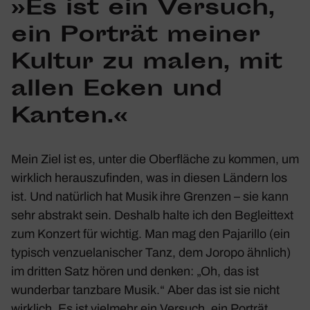
»Es ist ein Versuch,
ein Porträt meiner
Kultur zu malen, mit
allen Ecken und
Kanten.«
Mein Ziel ist es, unter die Ober­fläche zu kommen, um
wirk­lich heraus­zu­finden, was in diesen Ländern los
ist. Und natür­lich hat Musik ihre Grenzen – sie kann
sehr abstrakt sein. Deshalb halte ich den Begleit­text
zum Konzert für wichtig. Man mag den
Paja­rillo
(ein
typisch venzue­la­ni­scher Tanz, dem Joropo ähnlich)
im dritten Satz hören und denken: „Oh, das ist
wunderbar tanz­bare Musik.“ Aber das ist sie nicht
wirk­lich. Es ist viel­mehr ein Versuch, ein Porträt