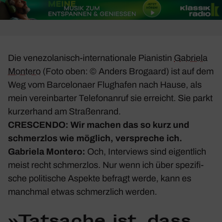
Die vene­zo­la­nisch-inter­na­tio­nale Pianistin
Gabriela
Montero
(Foto oben: © Anders Brogaard) ist auf dem
Weg vom Barce­lo­naer Flug­hafen nach Hause, als
mein verein­barter Tele­fon­anruf sie erreicht. Sie parkt
kurzer­hand am Stra­ßen­rand.
CRESCENDO: Wir machen das so kurz und
schmerzlos wie möglich, verspreche ich.
Gabriela Montero:
Och, Inter­views sind eigent­lich
meist recht schmerzlos. Nur wenn ich über spezi­fi­
sche poli­ti­sche Aspekte befragt werde, kann es
manchmal etwas schmerz­lich werden.