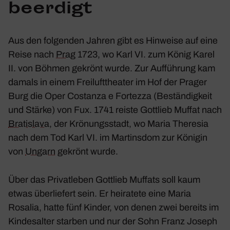
beer­digt
Aus den folgenden Jahren gibt es Hinweise auf eine
Reise nach
Prag
1723, wo Karl VI. zum König Karel
II. von Böhmen gekrönt wurde. Zur Auffüh­rung kam
damals in einem Frei­luft­theater im Hof der Prager
Burg die Oper
Costanza e Fortezza
(Bestän­dig­keit
und Stärke) von Fux. 1741 reiste Gott­lieb Muffat nach
Bratis­lava
, der Krönungs­stadt, wo Maria Theresia
nach dem Tod Karl VI. im Martinsdom zur Königin
von
Ungarn
gekrönt wurde.
Über das Privat­leben Gott­lieb Muffats soll kaum
etwas über­lie­fert sein. Er heira­tete eine Maria
Rosalia, hatte fünf Kinder, von denen zwei bereits im
Kindes­alter starben und nur der Sohn Franz Joseph