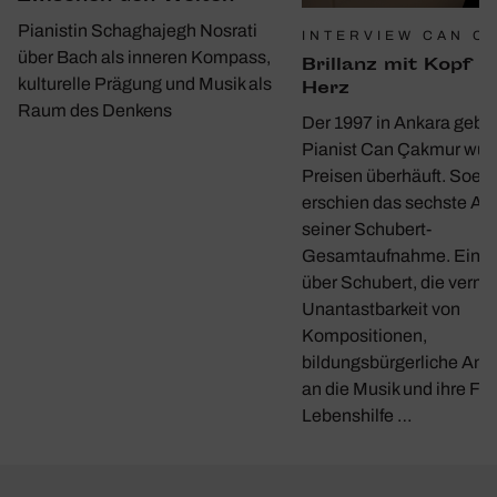
Pianistin Schaghajegh Nosrati
INTERVIEW CAN C
über Bach als inneren Kompass,
Bril­lanz mit Kopf u
kulturelle Prägung und Musik als
Herz
Raum des Denkens
Der 1997 in Ankara gebo
Pianist Can Çakmur wur
Preisen überhäuft. Soeb
erschien das sechste A
seiner Schubert-
Gesamtaufnahme. Ein G
über Schubert, die verme
Unantastbarkeit von
Kompositionen,
bildungsbürgerliche Ans
an die Musik und ihre Fun
Lebenshilfe …