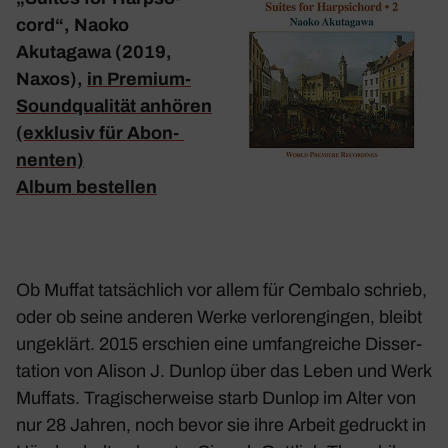
cord“, Naoko
Akutagawa (2019,
Naxos),
in Premium-
Sound­qua­lität anhören
(exklusiv für Abon­
nenten)
Album bestellen
Ob Muffat tatsäch­lich vor allem für Cembalo schrieb,
oder ob seine anderen Werke verlo­ren­gingen, bleibt
unge­klärt. 2015 erschien eine umfang­reiche Disser­
ta­tion von Alison J. Dunlop über das Leben und Werk
Muffats. Tragi­scher­weise starb Dunlop im Alter von
nur 28 Jahren, noch bevor sie ihre Arbeit gedruckt in