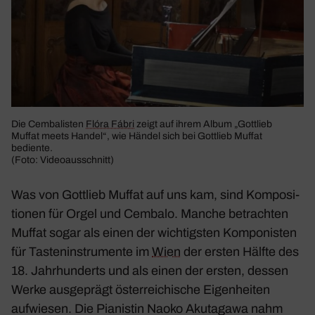
Die Cemba­listen
Flóra Fábri
zeigt auf ihrem Album „Gott­lieb
Muffat meets Handel“, wie Händel sich bei Gott­lieb Muffat
bediente.
(Foto: Video­aus­schnitt)
Was von Gott­lieb Muffat auf uns kam, sind Kompo­si­
tionen für Orgel und Cembalo. Manche betrachten
Muffat sogar als einen der wich­tigsten Kompo­nisten
für Tasten­in­stru­mente im
Wien
der ersten Hälfte des
18. Jahr­hun­derts und als einen der ersten, dessen
Werke ausge­prägt öster­rei­chi­sche Eigen­heiten
aufwiesen. Die Pianistin Naoko Akutagawa nahm