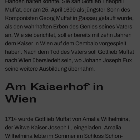
Händen halten konnte. Sie sah Gott­lieb Theo­phil
Muffat, der am 25. April 1690 als jüngster Sohn des
Kompo­nisten Georg Muffat in
Passau
getauft wurde,
als den wahr­haften Erben des Genies seines Vaters
an. Wie sie berichtet, soll er bereits mit zehn Jahren
dem Kaiser in Wien auf dem Cembalo vorge­spielt
haben. Nach dem Tod des Vaters soll Gott­lieb Muffat
nach Wien über­sie­delt sein, wo Johann Joseph Fux
seine weitere Ausbil­dung über­nahm.
Am Kaiserhof in
Wien
1714 wurde Gott­lieb Muffat von Amalia Wilhel­mina,
der Witwe Kaiser Joseph I., einge­laden. Amalia
Wilhel­mina lebte im Sommer im Schloss Schön­