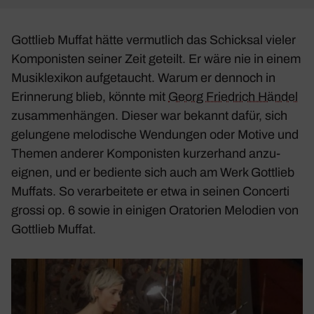
Gott­lieb Muffat hätte vermut­lich das Schicksal vieler
Kompo­nisten seiner Zeit geteilt. Er wäre nie in einem
Musik­le­xikon aufge­taucht. Warum er dennoch in
Erin­ne­rung blieb, könnte mit
Georg Fried­rich Händel
zusam­men­hängen. Dieser war bekannt dafür, sich
gelun­gene melo­di­sche Wendungen oder Motive und
Themen anderer Kompo­nisten kurzer­hand anzu­
eignen, und er bediente sich auch am Werk Gott­lieb
Muffats. So verar­bei­tete er etwa in seinen
Concerti
grossi op. 6
sowie in einigen Orato­rien Melo­dien von
Gott­lieb Muffat.