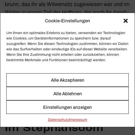
brunn, das ihr als Witwen­sitz zuge­wiesen war und im
Winter in einem Teil der Hofburg, der nach ihr Amali­
en­burg genannt wurde. Ihr Hofka­pell­meister war
Cookie-Einstellungen
Fux, und so ging ihre Einla­dung vermut­lich auf seine
Um Ihnen ein optimales Erlebnis zu bieten, verwenden wir Technologien
Empfeh­lung zurück.
wie Cookies, um Geräteinformationen zu speichern bzw. darauf
zuzugreifen. Wenn Sie diesen Technologien zustimmen, können wir Daten
wie das Surfverhalten oder eindeutige IDs auf dieser Website verarbeiten.
Drei Jahre später enga­gierte Kaiser Karl VI. Gott­lieb
Wenn Sie Ihre Zustimmung nicht erteilen oder zurückziehen, können
bestimmte Merkmale und Funktionen beeinträchtigt werden.
Muffat mit einem jähr­li­chen Salär als kaiser­li­chen
Hof- und Kammer­or­ga­nisten. Karl VI. hatte in der
Nach­folge seines Vaters Joseph I. die Regie­rung
Alle Akzeptieren
über­nommen und war ein großer Mäzen der Künste.
Als Musik­lehrer der kaiser­li­chen Familie gab Gott­lieb
Alle Ablehnen
Muffat auch Fürstin Maria Theresia, der späteren
Einstellungen anzeigen
Gemahlin von Kaiser Franz Stephan, Unter­richt.
Daten­schutz
Impressum
Im Stephansdom