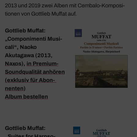
2013 und 2019 zwei Alben mit Cembalo-Kompo­si­
tionen von Gott­lieb Muffat auf.
Gott­lieb Muffat:
„Compo­nimenti Musi­
cali“, Naoko
Akutagawa (2013,
Naxos
),
in Premium-
Sound­qua­lität anhören
(exklusiv für Abon­
nenten)
Album bestellen
Gott­lieb Muffat:
„Suites for Harp­so­