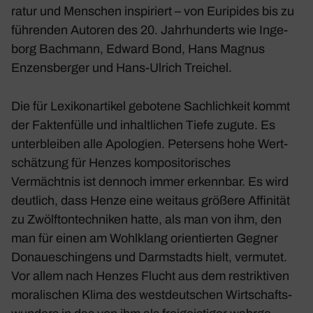
ratur und Menschen inspi­riert – von Euri­pides bis zu
führenden Autoren des 20. Jahr­hun­derts wie Inge­
borg Bach­mann, Edward Bond, Hans Magnus
Enzens­berger und Hans-Ulrich Trei­chel.
Die für Lexi­kon­ar­tikel gebo­tene Sach­lich­keit kommt
der Fakten­fülle und inhalt­li­chen Tiefe zugute. Es
unter­bleiben alle Apolo­gien. Peter­sens hohe Wert­
schät­zung für Henzes kompo­si­to­ri­sches
Vermächtnis ist dennoch immer erkennbar. Es wird
deut­lich, dass Henze eine weitaus größere Affi­nität
zu Zwölf­ton­tech­niken hatte, als man von ihm, den
man für einen am Wohl­klang orien­tierten Gegner
Donau­eschin­gens und Darm­stadts hielt, vermutet.
Vor allem nach Henzes Flucht aus dem restrik­tiven
mora­li­schen Klima des west­deut­schen Wirt­schafts­