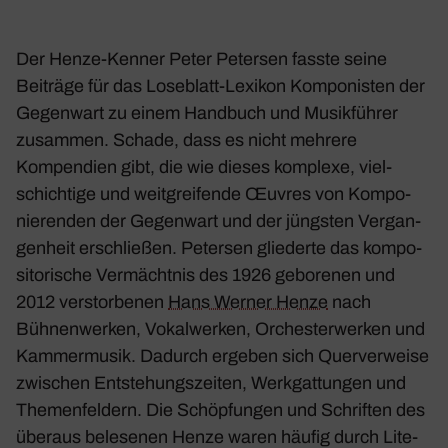
Der Henze-Kenner Peter Petersen fasste seine
Beiträge für das Lose­blatt-Lexikon Kompo­nisten der
Gegen­wart zu einem Hand­buch und Musik­führer
zusammen. Schade, dass es nicht mehrere
Kompen­dien gibt, die wie dieses komplexe, viel­
schich­tige und weit­grei­fende Œuvres von Kompo­
nie­renden der Gegen­wart und der jüngsten Vergan­
gen­heit erschließen. Petersen glie­derte das kompo­
si­to­ri­sche Vermächtnis des 1926 gebo­renen und
2012 verstor­benen
Hans Werner Henze
nach
Bühnen­werken, Vokal­werken, Orches­ter­werken und
Kammer­musik. Dadurch ergeben sich Quer­ver­weise
zwischen Entste­hungs­zeiten, Werk­gat­tungen und
Themen­fel­dern. Die Schöp­fungen und Schriften des
überaus bele­senen Henze waren häufig durch Lite­