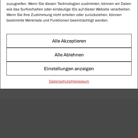
zuzugreifen. Wenn Sie diesen Technologien zustimmen, können wir Daten
wie das Surfverhalten oder eindeutige IDs auf dieser Website verarbeiten.
Peter Petersen | Hans
Wenn Sie Ihre Zustimmung nicht erteilen oder zurückziehen, können
Werner Henze. Ein Hand­
bestimmte Merkmale und Funktionen beeinträchtigt werden.
buch (Edition Text +
Kritik)
Alle Akzeptieren
Jetzt bestellen
Alle Ablehnen
Einstellungen anzeigen
Daten­schutz
Impressum