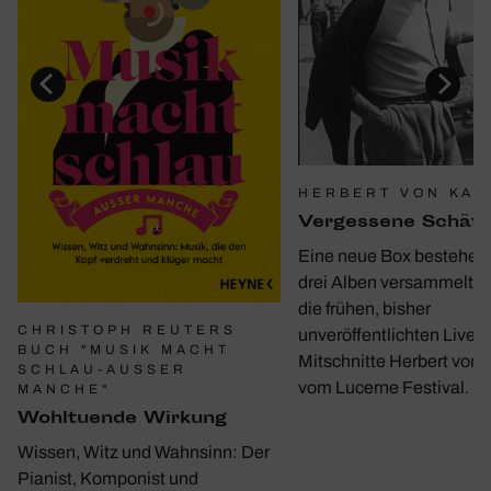
HERBERT VON KAR
Verges­sene Schät
Eine neue Box bestehen
drei Alben versammelt e
die frühen, bisher
CHRISTOPH REUTERS
unveröffentlichten Live-
BUCH "MUSIK MACHT
Mitschnitte Herbert von 
SCHLAU-AUSSER M
vom Lucerne Festival.
ANCHE"
Wohl­tu­ende Wirkung
Wissen, Witz und Wahnsinn: Der
Pianist, Komponist und