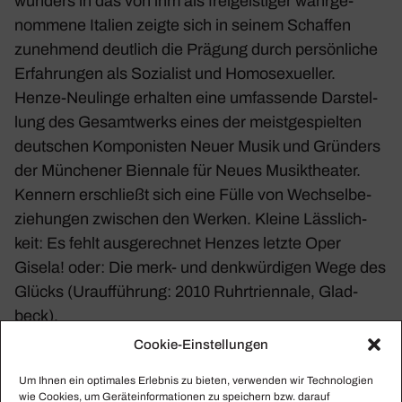
wun­ders in das von ihm als frei­geis­tiger wahr­ge­
nom­mene Italien zeigte sich in seinem Schaffen
zuneh­mend deut­lich die Prägung durch persön­liche
Erfah­rungen als Sozia­list und Homo­se­xu­eller.
Henze-Neulinge erhalten eine umfas­sende Darstel­
lung des Gesamt­werks eines der meist­ge­spielten
deut­schen Kompo­nisten Neuer Musik und Grün­ders
der Münchener Bien­nale für Neues Musik­theater.
Kennern erschließt sich eine Fülle von Wech­sel­be­
zie­hungen zwischen den Werken. Kleine Läss­lich­
keit: Es fehlt ausge­rechnet Henzes letzte Oper
Gisela! oder: Die merk- und denk­wür­digen Wege des
Glücks
(Urauf­füh­rung: 2010 Ruhr­tri­en­nale, Glad­
beck).
Cookie-Einstellungen
Fotos: Bundesarchiv
Um Ihnen ein optimales Erlebnis zu bieten, verwenden wir Technologien
wie Cookies, um Geräteinformationen zu speichern bzw. darauf