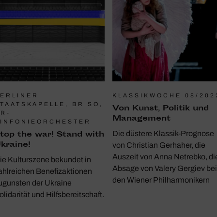
ERLINER
KLASSIKWOCHE 08/202
TAATSKAPELLE, BR SO,
Von Kunst, Politik und
R-
Manage­ment
INFONIEORCHESTER
top the war! Stand with
Die düstere Klassik-Prognose
kraine!
von Christian Gerhaher, die
Auszeit von Anna Netrebko, di
ie Kulturszene bekundet in
Absage von Valery Gergiev bei
ahlreichen Benefizaktionen
den Wiener Philharmonikern
ugunsten der Ukraine
olidarität und Hilfsbereitschaft.