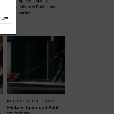
Salzburger Festspiele,
e
Weihnachten in Berlin ohne
Nussknacker
eigen
1
KLASSIKWOCHE 44/2021
Hintern hoch und Fehl­
­
ver­halten