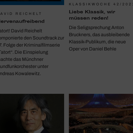
KLASSIKWOCHE 42/202
Liebe Klassik, wir
AVID REICHELT
müssen reden!
erven­auf­rei­bend
Die Seligsprechung Anton
atort! David Reichelt
Bruckners, das ausbleibende
omponierte den Soundtrack zur
Klassik-Publikum, die neue
7. Folge der Kriminalfilmserie
Oper von Daniel Behle
Tatort“. Die Einspielung
achte das Münchner
undfunkorchester unter
ndreas Kowalewitz.