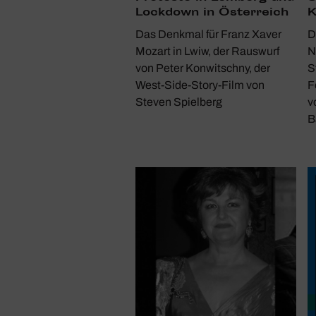
Lock­down in Öster­reich
K
Das Denkmal für Franz Xaver
D
Mozart in Lwiw, der Rauswurf
N
von Peter Konwitschny, der
S
West-Side-Story-Film von
F
Steven Spielberg
v
B