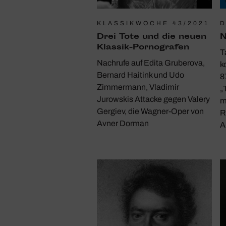
KLASSIKWOCHE 43/2021
D
Drei Tote und die neuen
N
Klassik-Porno­grafen
T
Nachrufe auf Edita Gruberova,
k
Bernard Haitink und Udo
8
Zimmermann, Vladimir
„
Jurowskis Attacke gegen Valery
m
Gergiev, die Wagner-Oper von
R
Avner Dorman
A