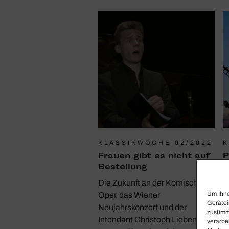
KLASSIKWOCHE 02/2022
K
Frauen gibt es nicht auf
P
Bestel­lung
b
Die Zukunft an der Komischen
A
Um Ihne
Oper, das Wiener
V
Gerätei
Neujahrskonzert und der
M
zustimm
Intendant Christoph Lieben-
I
verarbe