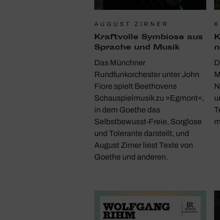
AUGUST ZIRNER
K
Kraft­volle Symbiose aus
K
Sprache und Musik
n
Das Münchner
D
Rundfunkorchester unter John
M
Fiore spielt Beethovens
N
Schauspielmusik zu »Egmont«,
u
in dem Goethe das
T
Selbstbewusst-Freie, Sorglose
m
und Tolerante darstellt, und
August Zirner liest Texte von
Goethe und anderen.