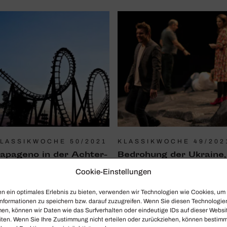
LASSIKWOCHE 50/2021
KLASSIKWOCHE 49/202
apa­geno in der Achter­
Bedro­hung der Ukraine,
ahn
Frank­reich-Feldzug und
Cookie-Einstellungen
der Wiener „Don
nna Netrebko und Rolando
Giovanni“
n ein optimales Erlebnis zu bieten, verwenden wir Technologien wie Cookies, um
illazón und ihre Traviata,
nformationen zu speichern bzw. darauf zuzugreifen. Wenn Sie diesen Technologie
Oksana Lyniv und die Lage an
atthias Schulz als neuer
en, können wir Daten wie das Surfverhalten oder eindeutige IDs auf dieser Websi
der ukrainisch-russischen
ntendant der Berliner
iten. Wenn Sie Ihre Zustimmung nicht erteilen oder zurückziehen, können bestim
Grenze, Marek Janowski mit