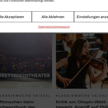
e und Funktionen beeinträchtigt werden.
taatsoper, der Schlussstrich in
französischen Musikern, Barri
rl
Koskys Don Giovanni an der
lle Akzeptieren
Alle Ablehnen
Einstellungen anz
Wiener Staatsoper
Daten­schutz
Impressum
LASSIKWOCHE 46/2021
KLASSIKWOCHE 45/202
itma­chen beim
Kritik am Chopin-Wett­
chwarz­buch der
be­werb, Angriff auf Phil