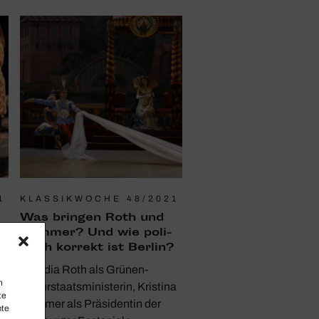
1
KLASSIKWOCHE 48/2021
Was bringen Roth und
Hammer? Und wie poli­
tisch korrekt ist Berlin?
Claudia Roth als Grünen-
n
Kulturstaatsministerin, Kristina
te
Hammer als Präsidentin der
mte