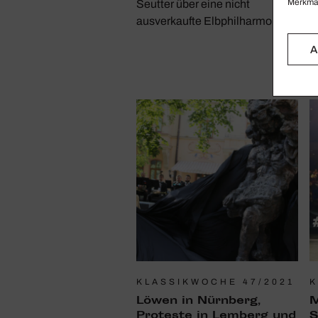
Merkmal
Seutter über eine nicht
S
ausverkaufte Elbphilharmonie
E
A
KLASSIKWOCHE 47/2021
K
Löwen in Nürn­berg,
M
Proteste in Lemberg und
S