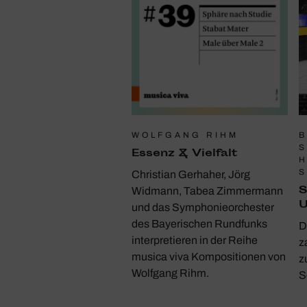
WOLFGANG RIHM
B
S
Essenz & Viel­falt
H
S
Christian Gerhaher, Jörg
S
Widmann, Tabea Zimmermann
U
und das Symphonieorchester
des Bayerischen Rundfunks
D
interpretieren in der Reihe
z
musica viva Kompositionen von
z
Wolfgang Rihm.
S